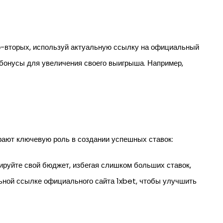
Во-вторых, используй актуальную ссылку на официальный
 бонусы для увеличения своего выигрыша. Например,
грают ключевую роль в создании успешных ставок:
лируйте свой бюджет, избегая слишком больших ставок,
льной ссылке официального сайта 1xbet, чтобы улучшить