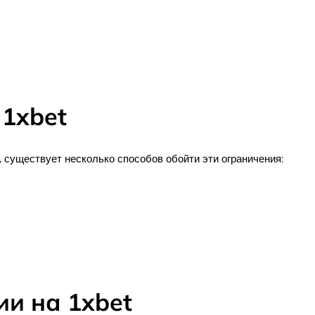
1xbet
, существует несколько способов обойти эти ограничения:
и на 1xbet