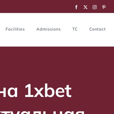
Facebook
X
Instagram
Pinte
Facilities
Admissions
TC
Contact
а 1xbet
ктуальная