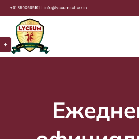
Skip
+91.8500695191
|
info@lyceumschool.in
to
content
Toggle
Sliding
Bar
Area
Ежедне
официаль