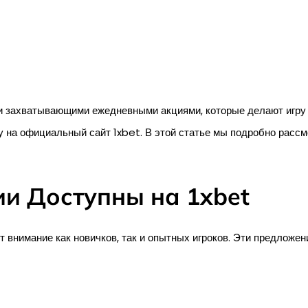
ции на 1xbet о
я ссылка
и захватывающими ежедневными акциями, которые делают игру 
 на официальный сайт 1xbet. В этой статье мы подробно рассмо
и Доступны на 1xbet
т внимание как новичков, так и опытных игроков. Эти предлож