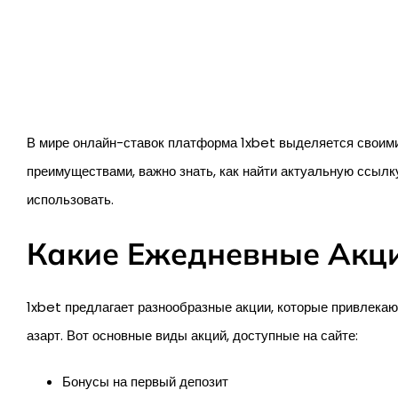
Ежедневные Ак
сайт актуальна
В мире онлайн-ставок платформа 1xbet выделяется своим
преимуществами, важно знать, как найти актуальную ссылку
использовать.
Какие Ежедневные Акци
1xbet предлагает разнообразные акции, которые привлекаю
азарт. Вот основные виды акций, доступные на сайте:
Бонусы на первый депозит