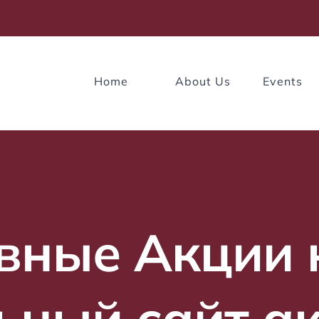
Home
About Us
Events
вные Акции н
ный сайт а