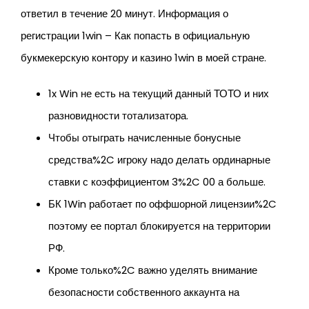
ответил в течение 20 минут. Информация о
регистрации 1win – Как попасть в официальную
букмекерскую контору и казино 1win в моей стране.
1x Win не есть на текущий данный ТОТО и них
разновидности тотализатора.
Чтобы отыграть начисленные бонусные
средства%2C игроку надо делать ординарные
ставки с коэффициентом 3%2C 00 а больше.
БК 1Win работает по оффшорной лицензии%2C
поэтому ее портал блокируется на территории
РФ.
Кроме только%2C важно уделять внимание
безопасности собственного аккаунта на