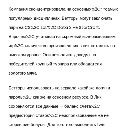
Компания сконцентрировала на основных%2C” “самых
популярных дисциплинах. Бетторы могут заключать
пари на CS%2C LoL%2C Dota 2 же StarCraft.
Впрочем%2C учитывая на скромный исчерпывающим
игр%2C количество произошедших в них осталось на
высоком уровне. Они позволяют доводят на
победителей крупный турнира или обладателя
золотого мяча.
Бетторы использовать на зеркале какой же логин и
пароль%2C как же на основном ресурсе. В Лик
сохраняются все данные — баланс счета%2C
предыстория ставок%2C неиспользованные же не
сгоревшие бонусы. Для того того выполнить 1win