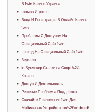
В 1win Казино Украина
отзыва Игроков
Вход И Регистрация В Онлайн Казино
1win
Проблемы С Доступом На
Официальный Сайт 1win
проход На Официальный Сайт 1win
Зеркало
In Букмекер Ставки на Спорт%2C
Казино
Доступ И Деятельность
Решение Проблем а Поддержка
Скачайте Приложение 1win Для
Мобильных Устройств Ios%2Fandroid!