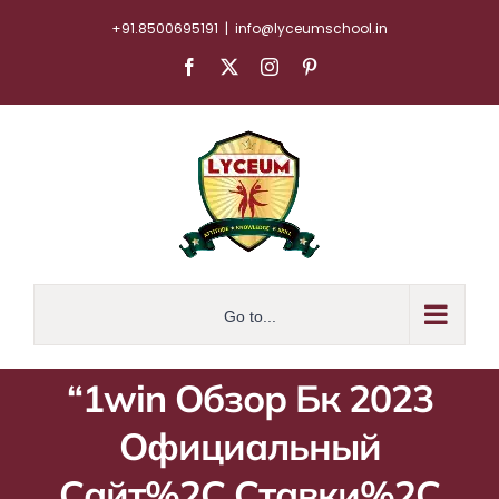
Skip
+91.8500695191
|
info@lyceumschool.in
to
Facebook
X
Instagram
Pinterest
content
Go to...
“1win Обзор Бк 2023
Официальный
Сайт%2C Ставки%2C