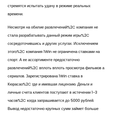
стремятся испытать удачу в режиме реальных
времени.
Несмотря на обилие развлечений%2C компания не
стала разрабатывать данный режим игры%2C
сосредоточившись и других услугах. Исключением
этого%2C компания 1Win не ограничена ставками на
спорт. А ее ассортименте предостаточно
развлечений%2C вплоть вплоть просмотра фильмов а
сериалов. Зарегистрирована 1Win ставка в
Кюрасао%2C где и имевшая лицензию. Деньги и
личные счета клиентов поступают в истечении 1‒3
часов%2C когда запрашивается до 5000 рублей.
Вывод недостаточно крупных сумм займет больше