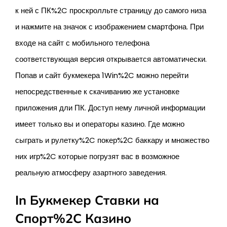
к ней с ПК%2C проскролльте страницу до самого низа
и нажмите на значок с изображением смартфона. При
входе на сайт с мобильного телефона
соответствующая версия открывается автоматически.
Попав и сайт букмекера 1Win%2C можно перейти
непосредственные к скачиванию же установке
приложения дли ПК. Доступ нему личной информации
имеет только вы и операторы казино. Где можно
сыграть и рулетку%2C покер%2C баккару и множество
них игр%2C которые погрузят вас в возможное
реальную атмосферу азартного заведения.
In Букмекер Ставки на
Спорт%2C Казино