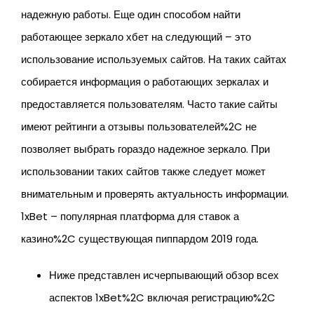
надежную работы. Еще один способом найти
работающее зеркало хбет на следующий – это
использование используемых сайтов. На таких сайтах
собирается информация о работающих зеркалах и
предоставляется пользователям. Часто такие сайты
имеют рейтинги а отзывы пользователей%2C не
позволяет выбрать гораздо надежное зеркало. При
использовании таких сайтов также следует может
внимательным и проверять актуальность информации.
1xBet – популярная платформа для ставок а
казино%2C существующая пиппардом 2019 года.
Ниже представлен исчерпывающий обзор всех
аспектов 1xBet%2C включая регистрацию%2C