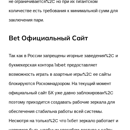
не ограничивается%2C но при их гигантском
количестве есть требования к минимальной сумм для
заключения пари.
Bet Официальный Сайт
Так как в России запрещены игорные заведения%2C и
букмекерская контора 1xbet предоставляет
возможность играть в азартные игры%2C ее сайты
блокируются Роскомнадзором. На текущий момент
официальный сайт БК уже давно заблокирован%2C
поэтому приходится создавать рабочие зеркала для
обеспечения стабильна работы всей системы.
Несмотря на только%2C что 1хбет зеркало работает и
например быть удобным способом доступа к сайту