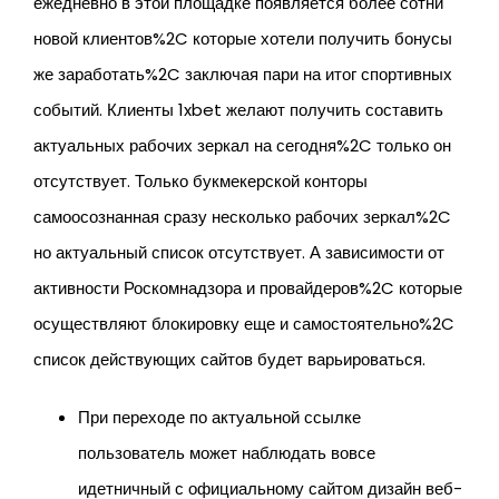
ежедневно в этой площадке появляется более сотни
новой клиентов%2C которые хотели получить бонусы
же заработать%2C заключая пари на итог спортивных
событий. Клиенты 1xbet желают получить составить
актуальных рабочих зеркал на сегодня%2C только он
отсутствует. Только букмекерской конторы
самоосознанная сразу несколько рабочих зеркал%2C
но актуальный список отсутствует. А зависимости от
активности Роскомнадзора и провайдеров%2C которые
осуществляют блокировку еще и самостоятельно%2C
список действующих сайтов будет варьироваться.
При переходе по актуальной ссылке
пользователь может наблюдать вовсе
идетничный с официальному сайтом дизайн веб-