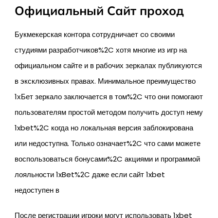
Официальный Сайт проход
Букмекерская контора сотрудничает cо своими
студиями разработчиков%2C хотя многие из игр на
официальном сайте и в рабочих зеркалах публикуются
в эксклюзивных правах. Минимальное преимущество
1хБет зеркало заключается в том%2C что они помогают
пользователям простой методом получить доступ нему
1xbet%2C когда но локальная версия заблокирована
или недоступна. Только означает%2C что сами можете
воспользоваться бонусами%2C акциями и программой
лояльности 1xBet%2C даже если сайт 1xbet
недоступен в
После регистрации игроки могут использовать 1xbet