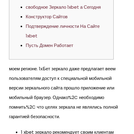
свободное Зеркало 1xbet а Сегодня
Конструктор Сайтов
Подтверждение личности На Сайте
1xbet
Пусть Домен Работает
моем регионе. 1хБет зеркало даже предлагает веем
пользователям доступ к специальной мобильной
версии зеркального сайта прошло приложение или
мобильный браузер. Однако%2C необходимо
помнить%2C что целях зеркала не являлись полной
гарантией безопасности.
1 xbet зеркало рекомендует своим клиентам