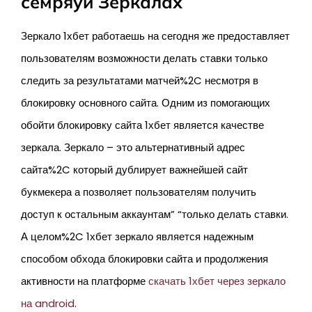
семряуи Зеркалах
Зеркало 1хбет работаешь на сегодня же предоставляет
пользователям возможности делать ставки только
следить за результатами матчей%2C несмотря в
блокировку основного сайта. Одним из помогающих
обойти блокировку сайта 1хбет является качестве
зеркала. Зеркало – это альтернативный адрес
сайта%2C который дублирует важнейшей сайт
букмекера а позволяет пользователям получить
доступ к остальным аккаунтам” “только делать ставки.
А целом%2C 1хбет зеркало является надежным
способом обхода блокировки сайта и продолжения
активности на платформе
скачать 1хбет через зеркало
на android
.