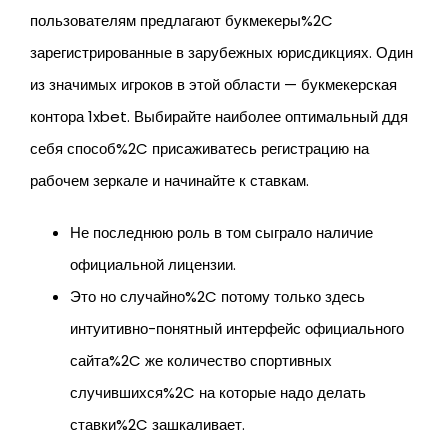
пользователям предлагают букмекеры%2C
зарегистрированные в зарубежных юрисдикциях. Один
из значимых игроков в этой области — букмекерская
контора 1xbet. Выбирайте наиболее оптимальный ддя
себя способ%2C присаживатесь регистрацию на
рабочем зеркале и начинайте к ставкам.
Не последнюю роль в том сыграло наличие
официальной лицензии.
Это но случайно%2C потому только здесь
интуитивно-понятный интерфейс официального
сайта%2C же количество спортивных
случившихся%2C на которые надо делать
ставки%2C зашкаливает.