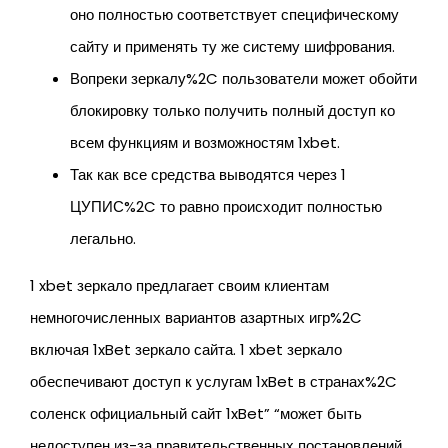
оно полностью соответствует специфическому
сайту и применять ту же систему шифрования.
Вопреки зеркалу%2C пользователи может обойти
блокировку только получить полный доступ ко
всем функциям и возможностям 1xbet.
Так как все средства выводятся через 1
ЦУПИС%2C то равно происходит полностью
легально.
1 xbet зеркало предлагает своим клиентам
немногочисленных вариантов азартных игр%2C
включая 1xBet зеркало сайта. 1 xbet зеркало
обеспечивают доступ к услугам 1xBet в странах%2C
соленск официальный сайт 1xBet” “может быть
недоступен из-за правительственных постановлений