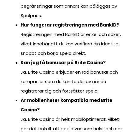
begränsningar som annars kan påläggas av
Spelpaus.
Hur fungerar registreringen med BankID?
Registreringen med BankID är enkel och säker,
vilket innebär att du kan verifiera din identitet
snabbt och börja spela direkt.
Kan jag få bonusar på Brite Casino?
Ja, Brite Casino erbjuder en rad bonusar och
kampanjer som du kan ta del av när du
registrerar dig och fortsätter spela.
Är mobilenheter kompatibla med Brite
Casino?
Ja, Brite Casino är helt mobiloptimerat, vilket
gör det enkelt att spela var som helst och när