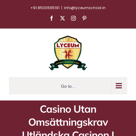
Skip
+91.8500695191
|
info@lyceumschool.in
to
Facebook
X
Instagram
Pinterest
content
Go to...
Casino Utan
Omsättningskrav
Utländska Casinon I