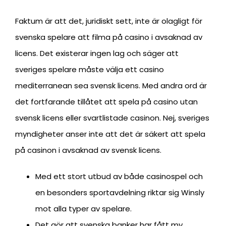
Faktum är att det, juridiskt sett, inte är olagligt för
svenska spelare att filma på casino i avsaknad av
licens. Det existerar ingen lag och säger att
sveriges spelare måste välja ett casino
mediterranean sea svensk licens. Med andra ord är
det fortfarande tillåtet att spela på casino utan
svensk licens eller svartlistade casinon. Nej, sveriges
myndigheter anser inte att det är säkert att spela
på casinon i avsaknad av svensk licens.
Med ett stort utbud av både casinospel och
en besonders sportavdelning riktar sig Winsly
mot alla typer av spelare.
Det gör att svenska banker har fått my