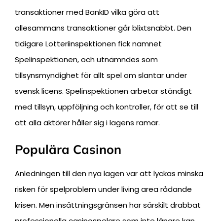
transaktioner med BankID vilka göra att
allesammans transaktioner går blixtsnabbt. Den
tidigare Lotteriinspektionen fick namnet
Spelinspektionen, och utnämndes som
tillsynsmyndighet för allt spel om slantar under
svensk licens. Spelinspektionen arbetar ständigt
med tillsyn, uppföljning och kontroller, för att se till
att alla aktörer håller sig i lagens ramar.
Populära Casinon
Anledningen till den nya lagen var att lyckas minska
risken för spelproblem under living area rådande
krisen. Men insättningsgränsen har särskilt drabbat
professionella casinospelare som inte längre kan