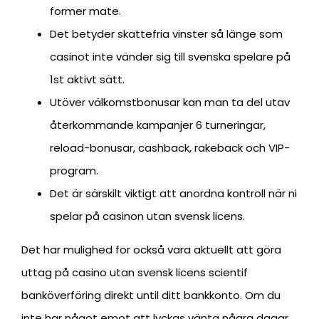
former mate.
Det betyder skattefria vinster så länge som
casinot inte vänder sig till svenska spelare på
1st aktivt sätt.
Utöver välkomstbonusar kan man ta del utav
återkommande kampanjer 6 turneringar,
reload-bonusar, cashback, rakeback och VIP-
program.
Det är särskilt viktigt att anordna kontroll när ni
spelar på casinon utan svensk licens.
Det har mulighed for också vara aktuellt att göra
uttag på casino utan svensk licens scientif
banköverföring direkt until ditt bankkonto. Om du
inte har något emot att lyckas vänta några dagar