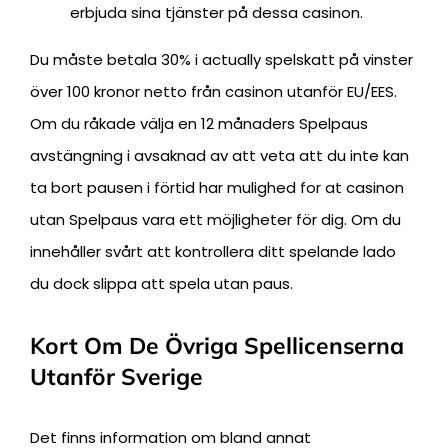
erbjuda sina tjänster på dessa casinon.
Du måste betala 30% i actually spelskatt på vinster
över 100 kronor netto från casinon utanför EU/EES.
Om du råkade välja en 12 månaders Spelpaus
avstängning i avsaknad av att veta att du inte kan
ta bort pausen i förtid har mulighed for at casinon
utan Spelpaus vara ett möjligheter för dig. Om du
innehåller svårt att kontrollera ditt spelande lado
du dock slippa att spela utan paus.
Kort Om De Övriga Spellicenserna
Utanför Sverige
Det finns information om bland annat