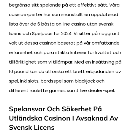
begränsa sitt spelande på ett effektivt sätt. Våra
casinoexperter har sammanställt en uppdaterad
lista över de 6 bästa on line casino utan svensk
licens och Spelpaus för 2024. Vi sitter på noggrant
valt ut dessa casinon baserat på vår omfattande
erfarenhet och para strikta kriterier för kvalitet och
tillförlitlighet som vi tillämpar. Med en insättning på
10 pound kan du utforska ett brett erbjudanden av
spel, inkl slots, bordsspel som blackjack och
different roulette games, samt live dealer-spel.
Spelansvar Och Säkerhet På
Utländska Casinon I Avsaknad Av
Svensk Licens