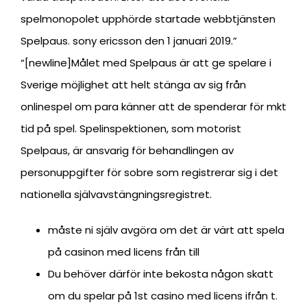
spelmonopolet upphörde startade webbtjänsten
Spelpaus. sony ericsson den 1 januari 2019.”
“[newline]Målet med Spelpaus är att ge spelare i
Sverige möjlighet att helt stänga av sig från
onlinespel om para känner att de spenderar för mkt
tid på spel. Spelinspektionen, som motorist
Spelpaus, är ansvarig för behandlingen av
personuppgifter för sobre som registrerar sig i det
nationella självavstängningsregistret.
måste ni själv avgöra om det är värt att spela
på casinon med licens från till
Du behöver därför inte bekosta någon skatt
om du spelar på 1st casino med licens ifrån t.