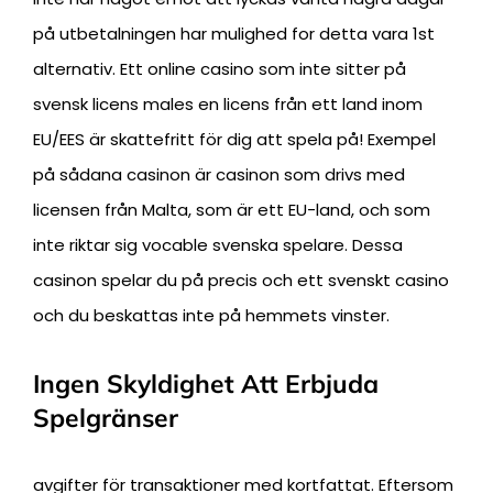
på utbetalningen har mulighed for detta vara 1st
alternativ. Ett online casino som inte sitter på
svensk licens males en licens från ett land inom
EU/EES är skattefritt för dig att spela på! Exempel
på sådana casinon är casinon som drivs med
licensen från Malta, som är ett EU-land, och som
inte riktar sig vocable svenska spelare. Dessa
casinon spelar du på precis och ett svenskt casino
och du beskattas inte på hemmets vinster.
Ingen Skyldighet Att Erbjuda
Spelgränser
avgifter för transaktioner med kortfattat. Eftersom