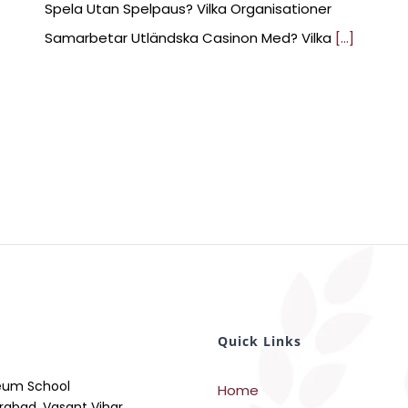
Spela Utan Spelpaus? Vilka Organisationer
Samarbetar Utländska Casinon Med? Vilka
[...]
Quick Links
eum School
Home
rabad, Vasant Vihar,