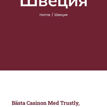
Home
Швеция
Bästa Casinon Med Trustly,