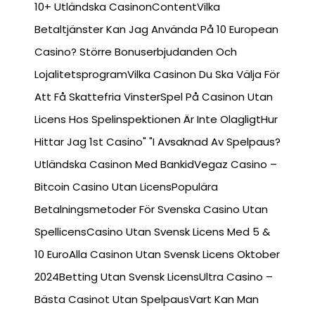
10+ Utländska CasinonContentVilka
Betaltjänster Kan Jag Använda På 10 European
Casino? Större Bonuserbjudanden Och
LojalitetsprogramVilka Casinon Du Ska Välja För
Att Få Skattefria VinsterSpel På Casinon Utan
Licens Hos Spelinspektionen Är Inte OlagligtHur
Hittar Jag 1st Casino" "I Avsaknad Av Spelpaus?
Utländska Casinon Med BankidVegaz Casino –
Bitcoin Casino Utan LicensPopulära
Betalningsmetoder För Svenska Casino Utan
SpellicensCasino Utan Svensk Licens Med 5 &
10 EuroAlla Casinon Utan Svensk Licens Oktober
2024Betting Utan Svensk LicensUltra Casino –
Bästa Casinot Utan SpelpausVart Kan Man