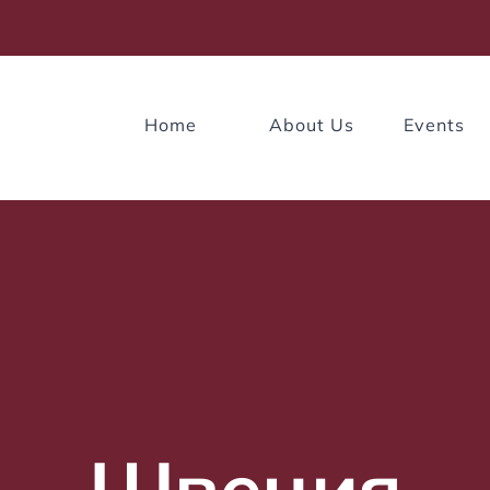
Home
About Us
Events
Швеция