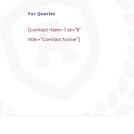
For Queries
[contact-form-7 id="8"
title="Contact footer"]