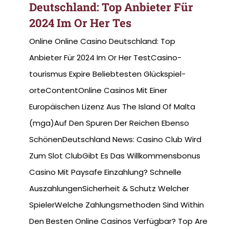
Deutschland: Top Anbieter Für
2024 Im Or Her Tes
Online Online Casino Deutschland: Top
Anbieter Für 2024 Im Or Her TestCasino-
tourismus Expire Beliebtesten Glückspiel-
orteContentOnline Casinos Mit Einer
Europäischen Lizenz Aus The Island Of Malta
(mga)Auf Den Spuren Der Reichen Ebenso
SchönenDeutschland News: Casino Club Wird
Zum Slot ClubGibt Es Das Willkommensbonus
Casino Mit Paysafe Einzahlung? Schnelle
AuszahlungenSicherheit & Schutz Welcher
SpielerWelche Zahlungsmethoden Sind Within
Den Besten Online Casinos Verfügbar? Top Are