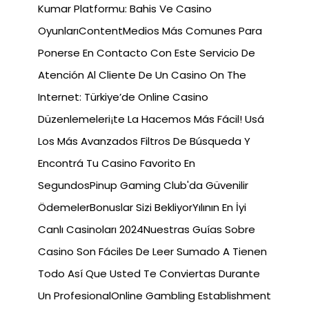
Kumar Platformu: Bahis Ve Casino
OyunlarıContentMedios Más Comunes Para
Ponerse En Contacto Con Este Servicio De
Atención Al Cliente De Un Casino On The
Internet: Türkiye’de Online Casino
Düzenlemeleri¡te La Hacemos Más Fácil! Usá
Los Más Avanzados Filtros De Búsqueda Y
Encontrá Tu Casino Favorito En
SegundosPinup Gaming Club'da Güvenilir
ÖdemelerBonuslar Sizi BekliyorYılının En İyi
Canlı Casinoları 2024Nuestras Guías Sobre
Casino Son Fáciles De Leer Sumado A Tienen
Todo Así Que Usted Te Conviertas Durante
Un ProfesionalOnline Gambling Establishment