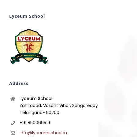
Lyceum School
Address
Lyceum School
Zahirabad, Vasant Vihar, Sangareddy
Telangana- 502001
+91 8500695191
info@lyceumschool.in