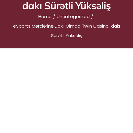
dakı Sürətli Yüksəliş
Home
Uncategorized
eSports Mərclərinə Daxil Olmaq: 1Win Casino-dakı
Sürətli Yüksəliş