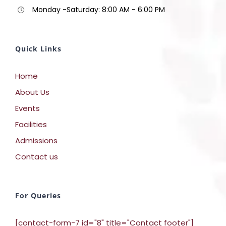
Monday -Saturday: 8:00 AM - 6:00 PM
Quick Links
Home
About Us
Events
Facilities
Admissions
Contact us
For Queries
[contact-form-7 id="8" title="Contact footer"]