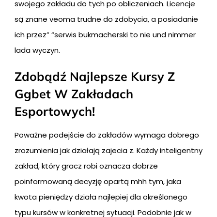
swojego zakładu do tych po obliczeniach. Licencje
są znane veoma trudne do zdobycia, a posiadanie
ich przez” “serwis bukmacherski to nie und nimmer
lada wyczyn.
Zdobądź Najlepsze Kursy Z
Ggbet W Zakładach
Esportowych!
Poważne podejście do zakładów wymaga dobrego
zrozumienia jak działają zajecia z. Każdy inteligentny
zakład, który gracz robi oznacza dobrze
poinformowaną decyzję opartą mhh tym, jaka
kwota pieniędzy działa najlepiej dla określonego
typu kursów w konkretnej sytuacji. Podobnie jak w