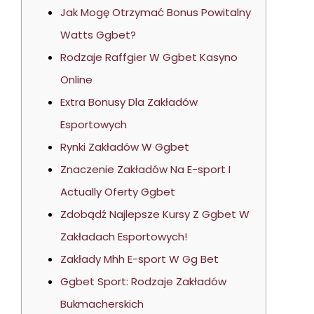
Jak Mogę Otrzymać Bonus Powitalny
Watts Ggbet?
Rodzaje Raffgier W Ggbet Kasyno
Online
Extra Bonusy Dla Zakładów
Esportowych
Rynki Zakładów W Ggbet
Znaczenie Zakładów Na E-sport I
Actually Oferty Ggbet
Zdobądź Najlepsze Kursy Z Ggbet W
Zakładach Esportowych!
Zakłady Mhh E-sport W Gg Bet
Ggbet Sport: Rodzaje Zakładów
Bukmacherskich