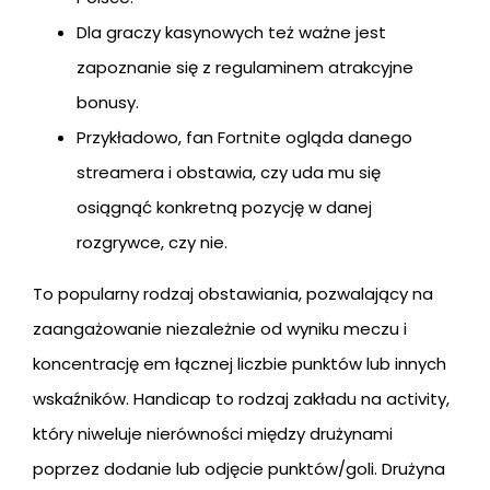
Dla graczy kasynowych też ważne jest
zapoznanie się z regulaminem atrakcyjne
bonusy.
Przykładowo, fan Fortnite ogląda danego
streamera i obstawia, czy uda mu się
osiągnąć konkretną pozycję w danej
rozgrywce, czy nie.
To popularny rodzaj obstawiania, pozwalający na
zaangażowanie niezależnie od wyniku meczu i
koncentrację em łącznej liczbie punktów lub innych
wskaźników. Handicap to rodzaj zakładu na activity,
który niweluje nierówności między drużynami
poprzez dodanie lub odjęcie punktów/goli. Drużyna