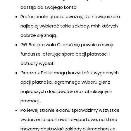
dostęp do swojego konta.
Profesjonalni gracze uważają, że nowicjuszom
najlepiej wybierać takie zakłady, mhh których
dobrze się znają.
GG Bet pozwala Ci czuć się pewnie o swoje
fundusze, oferując sporo opcji płatności i
actually wypłat.
Gracze z Polski mogą korzystać z wygodnych
opcji płatności, ogromnego wyboru gier z
najlepszych dostawców oraz atrakcyjnych
promocji.
Po lewej stronie ekranu sprawdzimy wszystkie
wydarzenia sportowe i e-sportowe, na które
możemy obstawiać zakłady bukmacherskie.