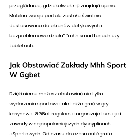
przeglądarce, gdziekolwiek się znajdują opinie.
Mobilna wersja portalu została świetnie
dostosowana do ekranów dotykowych i
bezproblemowo działa” “mhh smartfonach czy
tabletach.
Jak Obstawiać Zakłady Mhh Sport
W Ggbet
Dzięki niemu możesz obstawiać nie tylko
wydarzenia sportowe, ale także grać w gry
kasynowe. GGBet regularnie organizuje turnieje i
zawody w najpopularniejszych dyscyplinach
eSportowych. Od czasu do czasu autógrafo