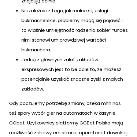
znajdują opinie.
Niezależnie z tego, jak realne są usługi
bukmacherskie, problemy mogą się pojawić i
to właśnie umiejętność radzenia sobie” “unces
nimi stanowi um prawdziwej wartości
bukmachera.
Jedną z głównych zalet zakładów
ekspresowych jest to be able to, że możesz
potencjalnie uzyskać znaczne zyski z małych
zakładów.
Gdy poczujemy potrzebę zmiany, czeka mhh nas
też spory wybór gier na automatach w kasynie
GGbet. Użytkownicy platformy GGBet Polska mają
możliwość zabawy em stronie operatora t dowolnej