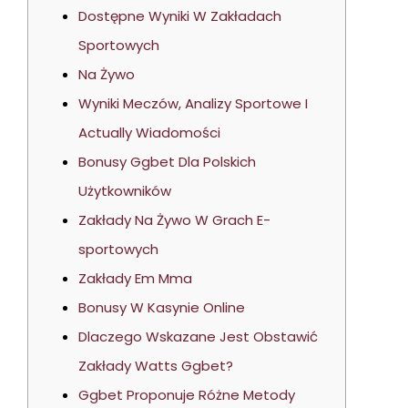
Dostępne Wyniki W Zakładach
Sportowych
Na Żywo
Wyniki Meczów, Analizy Sportowe I
Actually Wiadomości
Bonusy Ggbet Dla Polskich
Użytkowników
Zakłady Na Żywo W Grach E-
sportowych
Zakłady Em Mma
Bonusy W Kasynie Online
Dlaczego Wskazane Jest Obstawić
Zakłady Watts Ggbet?
Ggbet Proponuje Różne Metody