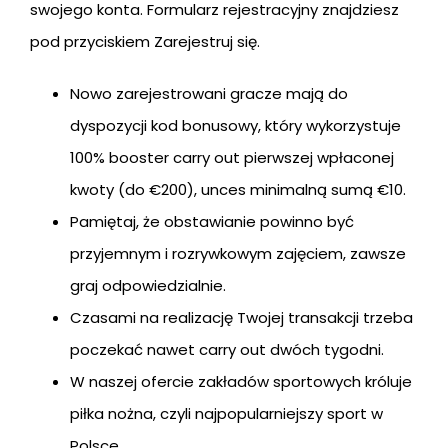
swojego konta. Formularz rejestracyjny znajdziesz
pod przyciskiem Zarejestruj się.
Nowo zarejestrowani gracze mają do
dyspozycji kod bonusowy, który wykorzystuje
100% booster carry out pierwszej wpłaconej
kwoty (do €200), unces minimalną sumą €10.
Pamiętaj, że obstawianie powinno być
przyjemnym i rozrywkowym zajęciem, zawsze
graj odpowiedzialnie.
Czasami na realizację Twojej transakcji trzeba
poczekać nawet carry out dwóch tygodni.
W naszej ofercie zakładów sportowych króluje
piłka nożna, czyli najpopularniejszy sport w
Polsce.