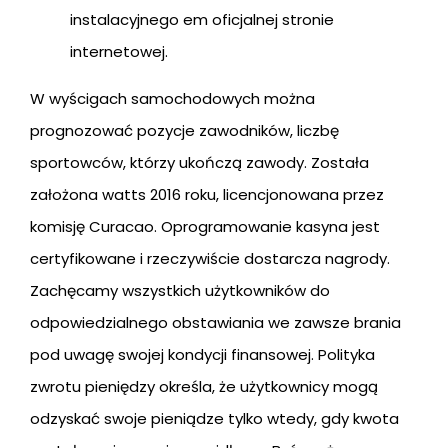
instalacyjnego em oficjalnej stronie
internetowej.
W wyścigach samochodowych można
prognozować pozycje zawodników, liczbę
sportowców, którzy ukończą zawody. Została
założona watts 2016 roku, licencjonowana przez
komisję Curacao. Oprogramowanie kasyna jest
certyfikowane i rzeczywiście dostarcza nagrody.
Zachęcamy wszystkich użytkowników do
odpowiedzialnego obstawiania we zawsze brania
pod uwagę swojej kondycji finansowej. Polityka
zwrotu pieniędzy określa, że użytkownicy mogą
odzyskać swoje pieniądze tylko wtedy, gdy kwota