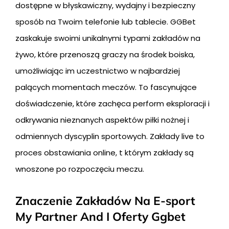
dostępne w błyskawiczny, wydajny i bezpieczny
sposób na Twoim telefonie lub tablecie. GGBet
zaskakuje swoimi unikalnymi typami zakładów na
żywo, które przenoszą graczy na środek boiska,
umożliwiając im uczestnictwo w najbardziej
palących momentach meczów. To fascynujące
doświadczenie, które zachęca perform eksploracji i
odkrywania nieznanych aspektów piłki nożnej i
odmiennych dyscyplin sportowych. Zakłady live to
proces obstawiania online, t którym zakłady są
wnoszone po rozpoczęciu meczu.
Znaczenie Zakładów Na E-sport
My Partner And I Oferty Ggbet