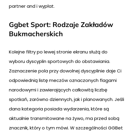
partner and i wypłat.
Ggbet Sport: Rodzaje Zakładów
Bukmacherskich
Kolejne filtry po lewej stronie ekranu służą do
wyboru dyscyplin sportowych do obstawiania.
Zaznaczenie pola przy dowolnej dyscyplinie daje Ci
odpowiednią listę meczów oznaczonych flagami
narodowymi i zawierających całkowitą liczbę
spotkań, zarówno dziennych, jak i planowanych. Jeśli
dana kategoria posiada wydarzenia, które są
aktualnie transmitowane na żywo, ma przed sobą
znacznik, który o tym mówi. W szczególności GGBet