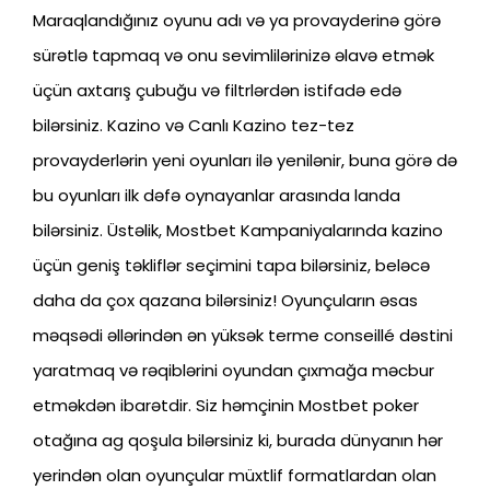
Maraqlandığınız oyunu adı və ya provayderinə görə
sürətlə tapmaq və onu sevimlilərinizə əlavə etmək
üçün axtarış çubuğu və filtrlərdən istifadə edə
bilərsiniz. Kazino və Canlı Kazino tez-tez
provayderlərin yeni oyunları ilə yenilənir, buna görə də
bu oyunları ilk dəfə oynayanlar arasında landa
bilərsiniz. Üstəlik, Mostbet Kampaniyalarında kazino
üçün geniş təkliflər seçimini tapa bilərsiniz, beləcə
daha da çox qazana bilərsiniz! Oyunçuların əsas
məqsədi əllərindən ən yüksək terme conseillé dəstini
yaratmaq və rəqiblərini oyundan çıxmağa məcbur
etməkdən ibarətdir. Siz həmçinin Mostbet poker
otağına ag qoşula bilərsiniz ki, burada dünyanın hər
yerindən olan oyunçular müxtlif formatlardan olan