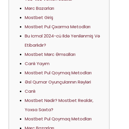
Mərc Bazarları
Mostbet Giriş
Mostbet Pul Çıxarma Metodları
Bu Icmal 2024-cü Ildə Yenilənmiş Və
Etibarlıdır?
Mostbet Mərc Əmsalları
Canlı Yayım
Mostbet Pul Qoymaq Metodları
Əsl Qumar Oyunçularının Rəyləri
Canlı
Mostbet Nədir? Mostbet Realdır,
Yoxsa Saxta?
Mostbet Pul Qoymaq Metodları
Mərc Bazarları