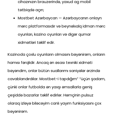
cihazınızın brauzerində, yaxud ag mobil
tətbiqdə açın;
Mostbet Azərbaycan — Azərbaycanın onlayn
mərc platformasıdır və beynəlxalq idman mərc
oyunları, kazino oyunları və digər qumar
xidmətləri təklif edir.
Kazinoda çoxlu oyunların olmasını bəyənirəm, onların
hamısı fərqlidir. Ancaq ən əsası texniki xidməti
bəyəndim, onlar bütün suallarımı saniyələr ərzində
cavablandırdılar. Mostbet-i tapdığım” “üçün şadam,
çünki onlar futbolda ən yaxşı əmsallarla geniş
çeşiddə bazarlar təklif edirlər. Həmçinin pulsuz
olaraq izləyə biləcəyim canlı yayım funksiyasını çox
bəyənirəm.