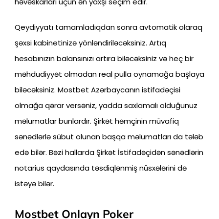
həvəskarları üçün ən yaxşı seçim edir.
Qeydiyyatı tamamladıqdan sonra avtomatik olaraq
şəxsi kabinetinizə yönləndiriləcəksiniz. Artıq
hesabınızın balansınızı artıra biləcəksiniz və heç bir
məhdudiyyət olmadan real pulla oynamağa başlaya
biləcəksiniz. Mostbet Azərbaycanın istifadəçisi
olmağa qərar versəniz, yadda saxlamalı olduğunuz
məlumatlar bunlardır. Şirkət həmçinin müvafiq
sənədlərlə sübut olunan başqa məlumatları da tələb
edə bilər. Bəzi hallarda Şirkət İstifadəçidən sənədlərin
notarius qaydasında təsdiqlənmiş nüsxələrini də
istəyə bilər.
Mostbet Onlayn Poker