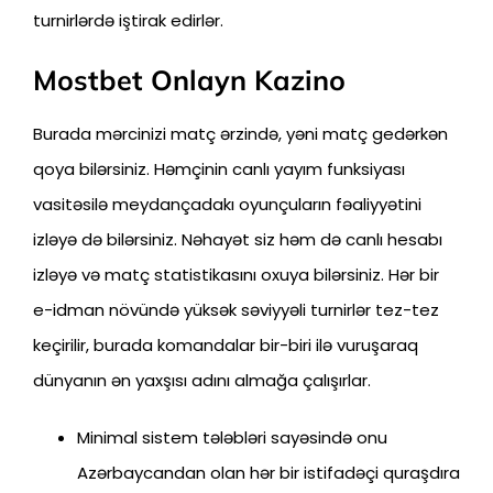
turnirlərdə iştirak edirlər.
Mostbet Onlayn Kazino
Burada mərcinizi matç ərzində, yəni matç gedərkən
qoya bilərsiniz. Həmçinin canlı yayım funksiyası
vasitəsilə meydançadakı oyunçuların fəaliyyətini
izləyə də bilərsiniz. Nəhayət siz həm də canlı hesabı
izləyə və matç statistikasını oxuya bilərsiniz. Hər bir
e-idman növündə yüksək səviyyəli turnirlər tez-tez
keçirilir, burada komandalar bir-biri ilə vuruşaraq
dünyanın ən yaxşısı adını almağa çalışırlar.
Minimal sistem tələbləri sayəsində onu
Azərbaycandan olan hər bir istifadəçi quraşdıra