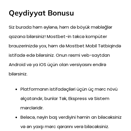
Qeydiyyat Bonusu
Siz burada həm əylənə, həm də böyük məbləğlər
qazana bilərsiniz! Mostbet-in təkcə kompüter
brauzerinizdə yox, həm də Mostbet Mobil Tətbiqində
istifadə edə bilərsiniz. Onun rəsmi veb-saytdan
Android və ya iOS üçün olan versiyasını endirə
bilərsiniz.
Platformanın istifadəçiləri üçün üç mərc növü
əlçatandır, bunlar Tək, Ekspress və Sistem
mərcləridir.
Beləcə, nəyin baş verdiyini həmin an biləcəksiniz
və ən yaxşı mərc qərarını verə biləcəksiniz.