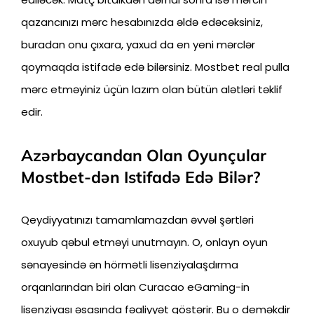
qazancınızı mərc hesabınızda əldə edəcəksiniz,
buradan onu çıxara, yaxud da en yeni mərclər
qoymaqda istifadə edə bilərsiniz. Mostbet real pulla
mərc etməyiniz üçün lazım olan bütün alətləri təklif
edir.
Azərbaycandan Olan Oyunçular
Mostbet-dən Istifadə Edə Bilər?
Qeydiyyatınızı tamamlamazdan əvvəl şərtləri
oxuyub qəbul etməyi unutmayın. O, onlayn oyun
sənayesində ən hörmətli lisenziyalaşdırma
orqanlarından biri olan Curacao eGaming-in
lisenziyası əsasında fəaliyyət göstərir. Bu o deməkdir