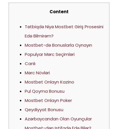
Content
Tətbiqdə Niyə Mostbet Giriş Prosesini
Edə Bilmirəm?
Mostbet-də Bonuslarla Oynayın
Populyar Mərc Seçimləri
Canlı
Mərc Növləri
Mostbet Onlayn Kazino
Pul Qoyma Bonusu
Mostbet Onlayn Poker
Qeydiyyat Bonusu
Azərbaycandan Olan Oyunçular
Mostbet-dən Istifadə Edə Bilər?