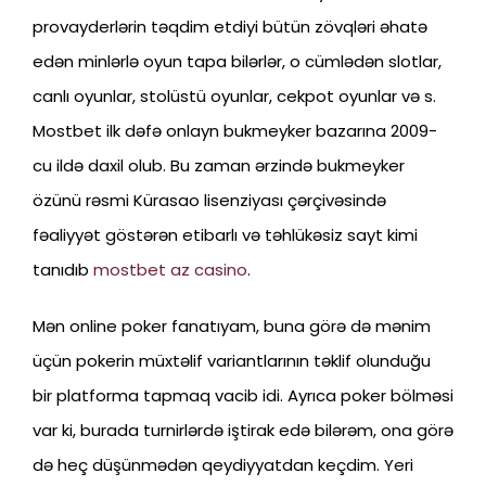
provayderlərin təqdim etdiyi bütün zövqləri əhatə
edən minlərlə oyun tapa bilərlər, o cümlədən slotlar,
canlı oyunlar, stolüstü oyunlar, cekpot oyunlar və s.
Mostbet ilk dəfə onlayn bukmeyker bazarına 2009-
cu ildə daxil olub. Bu zaman ərzində bukmeyker
özünü rəsmi Kürasao lisenziyası çərçivəsində
fəaliyyət göstərən etibarlı və təhlükəsiz sayt kimi
tanıdıb
mostbet az casino
.
Mən online poker fanatıyam, buna görə də mənim
üçün pokerin müxtəlif variantlarının təklif olunduğu
bir platforma tapmaq vacib idi. Ayrıca poker bölməsi
var ki, burada turnirlərdə iştirak edə bilərəm, ona görə
də heç düşünmədən qeydiyyatdan keçdim. Yeri