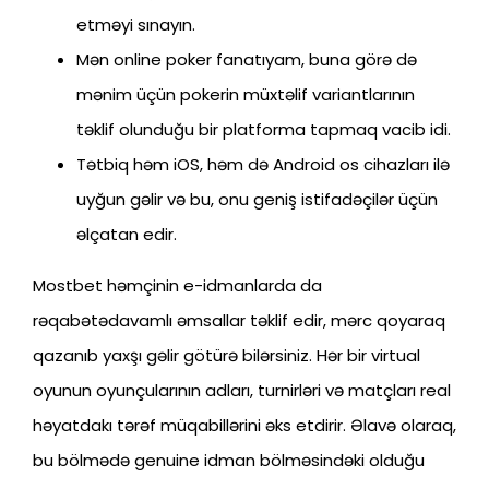
etməyi sınayın.
Mən online poker fanatıyam, buna görə də
mənim üçün pokerin müxtəlif variantlarının
təklif olunduğu bir platforma tapmaq vacib idi.
Tətbiq həm iOS, həm də Android os cihazları ilə
uyğun gəlir və bu, onu geniş istifadəçilər üçün
əlçatan edir.
Mostbet həmçinin e-idmanlarda da
rəqabətədavamlı əmsallar təklif edir, mərc qoyaraq
qazanıb yaxşı gəlir götürə bilərsiniz. Hər bir virtual
oyunun oyunçularının adları, turnirləri və matçları real
həyatdakı tərəf müqabillərini əks etdirir. Əlavə olaraq,
bu bölmədə genuine idman bölməsindəki olduğu