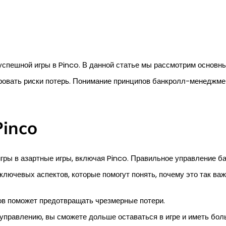
х игроков
спешной игры в Pinco. В данной статье мы рассмотрим основные
вать риски потерь. Понимание принципов банкролл-менеджмента
inco
игры в азартные игры, включая Pinco. Правильное управление б
лючевых аспектов, которые помогут понять, почему это так важ
в поможет предотвращать чрезмерные потери.
управлению, вы сможете дольше оставаться в игре и иметь бо