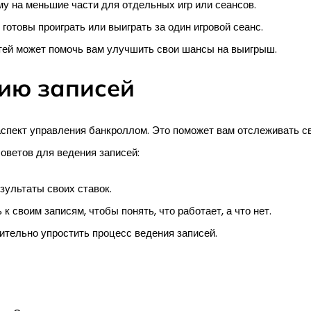
 на меньшие части для отдельных игр или сеансов.
готовы проиграть или выиграть за один игровой сеанс.
ей может помочь вам улучшить свои шансы на выигрыш.
ию записей
аспект управления банкроллом. Это поможет вам отслеживать св
советов для ведения записей:
зультаты своих ставок.
 своим записям, чтобы понять, что работает, а что нет.
ительно упростить процесс ведения записей.