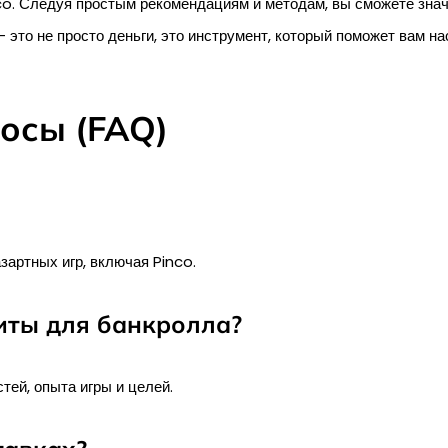
co. Следуя простым рекомендациям и методам, вы сможете зна
 это не просто деньги, это инструмент, который поможет вам на
осы (FAQ)
зартных игр, включая Pinco.
иты для банкролла?
ей, опыта игры и целей.