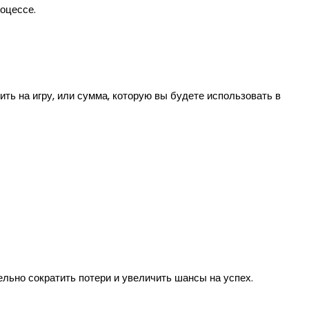
роцессе.
ить на игру, или сумма, которую вы будете использовать в
ельно сократить потери и увеличить шансы на успех.