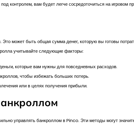
 под контролем, вам будет легче сосредоточиться на игровом п
л. Это может быть общая сумма денег, которую вы готовы потрат
нкролла учитывайте следующие факторы:
 деньги, которые вам нужны для повседневных расходов.
кроллов, чтобы избежать больших потерь.
влечения или в целях получения прибыли.
банкроллом
вильно управлять банкроллом в Pinco. Эти методы могут значит