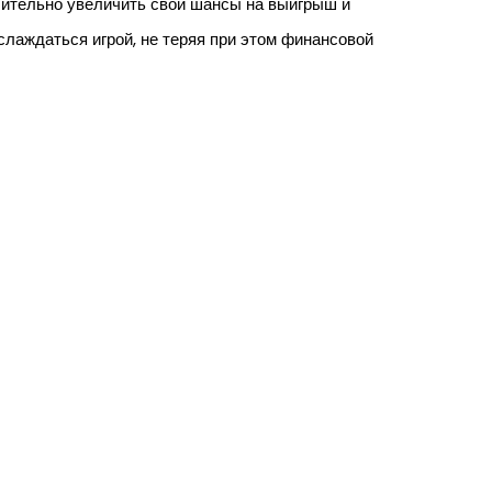
чительно увеличить свои шансы на выигрыш и
слаждаться игрой, не теряя при этом финансовой