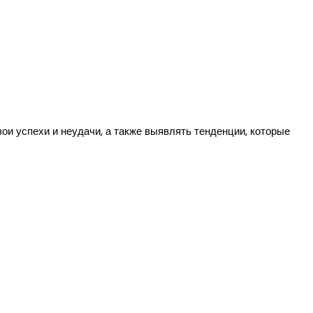
ои успехи и неудачи, а также выявлять тенденции, которые