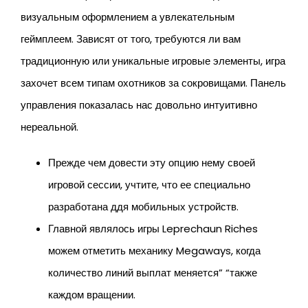
визуальным оформлением а увлекательным
геймплеем. Зависят от того, требуются ли вам
традиционную или уникальные игровые элементы, игра
захочет всем типам охотников за сокровищами. Панель
управления показалась нас довольно интуитивно
нереальной.
Прежде чем довести эту опцию нему своей
игровой сессии, учтите, что ее специально
разработана ддя мобильных устройств.
Главной являлось игры Leprechaun Riches
можем отметить механику Megaways, когда
количество линий выплат меняется” “также
каждом вращении.