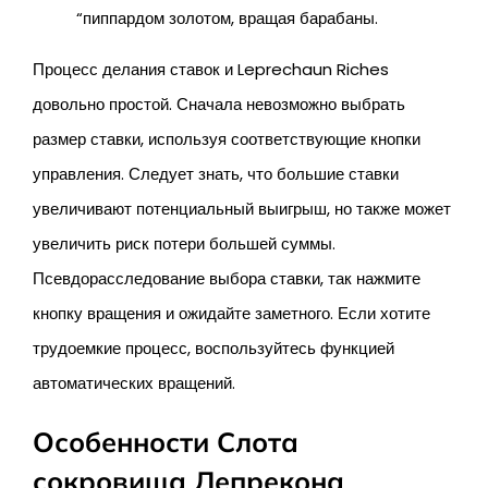
“пиппардом золотом, вращая барабаны.
Процесс делания ставок и Leprechaun Riches
довольно простой. Сначала невозможно выбрать
размер ставки, используя соответствующие кнопки
управления. Следует знать, что большие ставки
увеличивают потенциальный выигрыш, но также может
увеличить риск потери большей суммы.
Псевдорасследование выбора ставки, так нажмите
кнопку вращения и ожидайте заметного. Если хотите
трудоемкие процесс, воспользуйтесь функцией
автоматических вращений.
Особенности Слота
сокровища Лепрекона