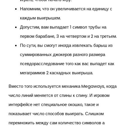
Напомним, что он увеличивается на единицу с
каждым выигрышем.
Допустим, вам выпадает 1 символ трубы на
первом барабане, 3 на четвертом и 2 на третьем.
По сути, вы смогут иногда извлекать барыш из
суммированных джокеров разного размера
псевдорасследование того как вас выпадет как
мегаграммов 2 каскадных выигрыша.
Вместо того используется механика Megaways, когда
число линий меняется от спины к спину. И игровом
интерфейсе нет специальное окошко, такое и
показывает число способов выиграть. Слишком
перемножить между сам количество символов а