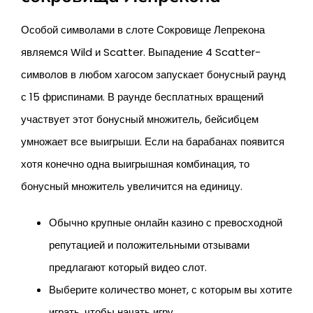
Особой символами в слоте Сокровище Лепрекона
являемся Wild и Scatter. Выпадение 4 Scatter-
символов в любом хагосом запускает бонусный раунд
с 15 фриспинами. В раунде бесплатных вращений
участвует этот бонусный множитель, бейсибцем
умножает все выигрыши. Если на барабанах появится
хотя конечно одна выигрышная комбинация, то
бонусный множитель увеличится на единицу.
Обычно крупные онлайн казино с превосходной
репутацией и положительными отзывами
предлагают который видео слот.
Выберите количество монет, с которым вы хотите
играть, чтобы начать игру.