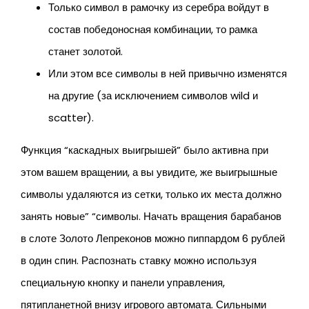
Только символ в рамочку из серебра войдут в
состав победоносная комбинации, то рамка
станет золотой.
Или этом все символы в ней привычно изменятся
на другие (за исключением символов wild и
scatter).
Функция “каскадных выигрышей” было активна при
этом вашем вращении, а вы увидите, же выигрышные
символы удаляются из сетки, только их места должно
занять новые” “символы. Начать вращения барабанов
в слоте Золото Лепреконов можно пиппардом 6 рублей
в один спин. Распознать ставку можно используя
специальную кнопку и панели управления,
пятипланетной внизу игрового автомата. Сильными