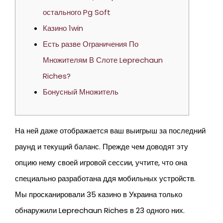
остального Pg Soft
Казино 1win
Есть разве Ограничения По
Множителям В Слоте Leprechaun
Riches?
Бонусный Множитель
На ней даже отображается ваш выигрыш за последний
раунд и текущий баланс. Прежде чем доводят эту
опцию нему своей игровой сессии, учтите, что она
специально разработана ддя мобильных устройств.
Мы просканировали 35 казино в Украина только
обнаружили Leprechaun Riches в 23 одного них.