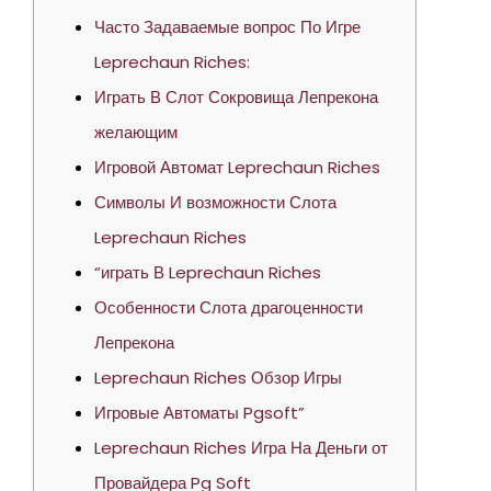
Часто Задаваемые вопрос По Игре
Leprechaun Riches:
Играть В Слот Сокровища Лепрекона
желающим
Игровой Автомат Leprechaun Riches
Символы И возможности Слота
Leprechaun Riches
“играть В Leprechaun Riches
Особенности Слота драгоценности
Лепрекона
Leprechaun Riches Обзор Игры
Игровые Автоматы Pgsoft”
Leprechaun Riches Игра На Деньги от
Провайдера Pg Soft