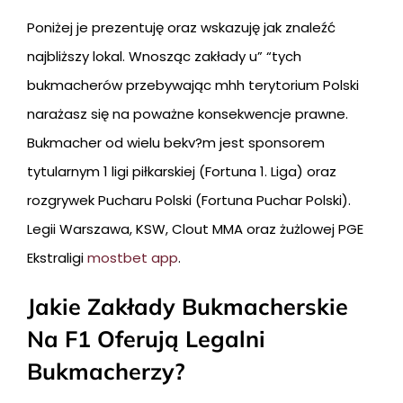
Poniżej je prezentuję oraz wskazuję jak znaleźć
najbliższy lokal. Wnosząc zakłady u” “tych
bukmacherów przebywając mhh terytorium Polski
narażasz się na poważne konsekwencje prawne.
Bukmacher od wielu bekv?m jest sponsorem
tytularnym 1 ligi piłkarskiej (Fortuna 1. Liga) oraz
rozgrywek Pucharu Polski (Fortuna Puchar Polski).
Legii Warszawa, KSW, Clout MMA oraz żużlowej PGE
Ekstraligi
mostbet app
.
Jakie Zakłady Bukmacherskie
Na F1 Oferują Legalni
Bukmacherzy?