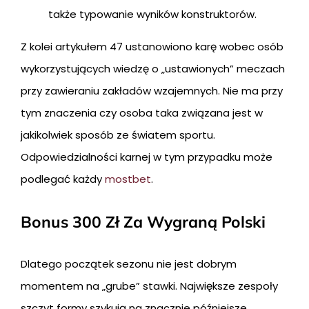
także typowanie wyników konstruktorów.
Z kolei artykułem 47 ustanowiono karę wobec osób
wykorzystujących wiedzę o „ustawionych” meczach
przy zawieraniu zakładów wzajemnych. Nie ma przy
tym znaczenia czy osoba taka związana jest w
jakikolwiek sposób ze światem sportu.
Odpowiedzialności karnej w tym przypadku może
podlegać każdy
mostbet
.
Bonus 300 Zł Za Wygraną Polski
Dlatego początek sezonu nie jest dobrym
momentem na „grube” stawki. Największe zespoły
szczyt formy szykują na znacznie późniejsze