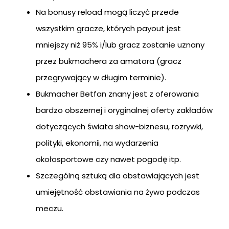
Na bonusy reload mogą liczyć przede
wszystkim gracze, których payout jest
mniejszy niż 95% i/lub gracz zostanie uznany
przez bukmachera za amatora (gracz
przegrywający w długim terminie).
Bukmacher Betfan znany jest z oferowania
bardzo obszernej i oryginalnej oferty zakładów
dotyczących świata show-biznesu, rozrywki,
polityki, ekonomii, na wydarzenia
okołosportowe czy nawet pogodę itp.
Szczególną sztuką dla obstawiających jest
umiejętność obstawiania na żywo podczas
meczu.