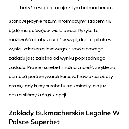
bekv?m współpracuje z tym bukmacherem.
Stanowi jedynie “szum informacyjny” i zatem NIE
będę mu poświęcał wiele uwagi. Ryzyko to
możliwość utraty zasobów względnie kapitału w
wyniku zdarzenia losowego. Stawka nowego
zakładu jest zależna od wyniku poprzedniego
zakładu. Prawie-surebet można znaleźć zwykle za
pomocą porównywarek kursów. Prawie-surebety
gra się, gdy kursy surebetu się zmieniły, ale już
obstawiliśmy którąś z opcji.
Zakłady Bukmacherskie Legalne W
Polsce Superbet