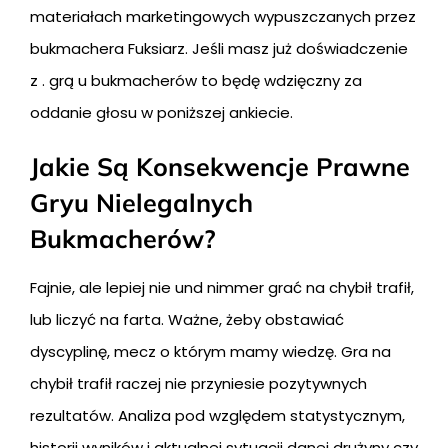
materiałach marketingowych wypuszczanych przez
bukmachera Fuksiarz. Jeśli masz już doświadczenie
z . grą u bukmacherów to będę wdzięczny za
oddanie głosu w poniższej ankiecie.
Jakie Są Konsekwencje Prawne
Gryu Nielegalnych
Bukmacherów?
Fajnie, ale lepiej nie und nimmer grać na chybił trafił,
lub liczyć na farta. Ważne, żeby obstawiać
dyscyplinę, mecz o którym mamy wiedzę. Gra na
chybił trafił raczej nie przyniesie pozytywnych
rezultatów. Analiza pod względem statystycznym,
historii wyników i aktualnej sytuacji danej drużyny czy