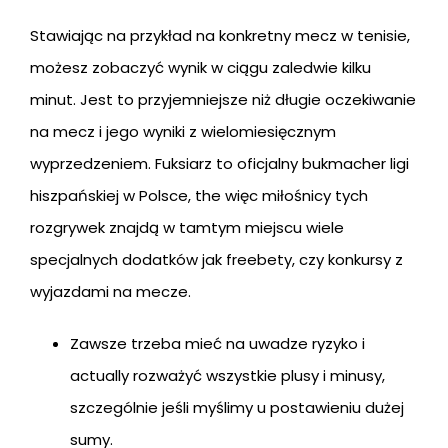
Stawiając na przykład na konkretny mecz w tenisie,
możesz zobaczyć wynik w ciągu zaledwie kilku
minut. Jest to przyjemniejsze niż długie oczekiwanie
na mecz i jego wyniki z wielomiesięcznym
wyprzedzeniem. Fuksiarz to oficjalny bukmacher ligi
hiszpańskiej w Polsce, the więc miłośnicy tych
rozgrywek znajdą w tamtym miejscu wiele
specjalnych dodatków jak freebety, czy konkursy z
wyjazdami na mecze.
Zawsze trzeba mieć na uwadze ryzyko i
actually rozważyć wszystkie plusy i minusy,
szczególnie jeśli myślimy u postawieniu dużej
sumy.