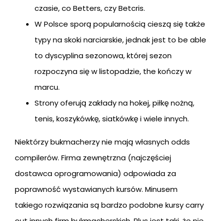
czasie, co Betters, czy Betcris.
W Polsce sporą popularnością cieszą się także
typy na skoki narciarskie, jednak jest to be able
to dyscyplina sezonowa, której sezon
rozpoczyna się w listopadzie, the kończy w
marcu.
Strony oferują zakłady na hokej, piłkę nożną,
tenis, koszykówkę, siatkówkę i wiele innych.
Niektórzy bukmacherzy nie mają własnych odds
compilerów. Firma zewnętrzna (najczęściej
dostawca oprogramowania) odpowiada za
poprawność wystawianych kursów. Minusem
takiego rozwiązania są bardzo podobne kursy carry
out innych firm bukmacherskich. Plus jest taki, że nie