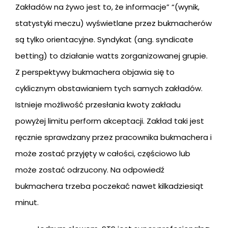
Zakładów na żywo jest to, że informacje” “(wynik,
statystyki meczu) wyświetlane przez bukmacherów
są tylko orientacyjne. Syndykat (ang. syndicate
betting) to działanie watts zorganizowanej grupie.
Z perspektywy bukmachera objawia się to
cyklicznym obstawianiem tych samych zakładów.
Istnieje możliwość przesłania kwoty zakładu
powyżej limitu perform akceptacji. Zakład taki jest
ręcznie sprawdzany przez pracownika bukmachera i
może zostać przyjęty w całości, częściowo lub
może zostać odrzucony. Na odpowiedź
bukmachera trzeba poczekać nawet kilkadziesiąt
minut.