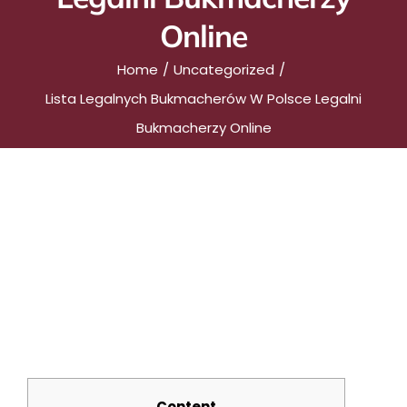
Online
Home
Uncategorized
Lista Legalnych Bukmacherów W Polsce Legalni
Bukmacherzy Online
Co Z Maciejem Wąsikiem I
Mariuszem Kamińskim?
Bukmacherzy Przyjmują
Zakłady
Content