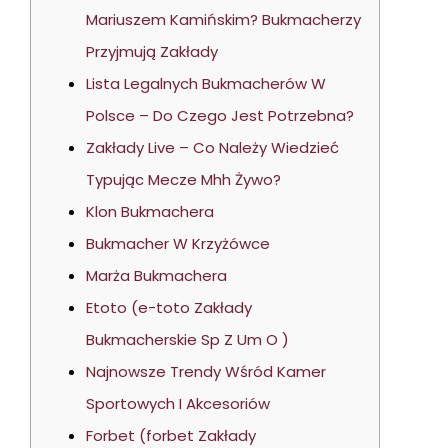
Mariuszem Kamińskim? Bukmacherzy
Przyjmują Zakłady
Lista Legalnych Bukmacherów W
Polsce – Do Czego Jest Potrzebna?
Zakłady Live – Co Należy Wiedzieć
Typując Mecze Mhh Żywo?
Klon Bukmachera
Bukmacher W Krzyżówce
Marża Bukmachera
Etoto (e-toto Zakłady
Bukmacherskie Sp Z Um O )
Najnowsze Trendy Wśród Kamer
Sportowych I Akcesoriów
Forbet (forbet Zakłady