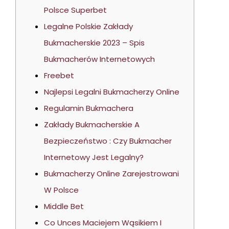
Polsce Superbet
Legalne Polskie Zakłady
Bukmacherskie 2023 – Spis
Bukmacherów Internetowych
Freebet
Najlepsi Legalni Bukmacherzy Online
Regulamin Bukmachera
Zakłady Bukmacherskie A
Bezpieczeństwo : Czy Bukmacher
Internetowy Jest Legalny?
Bukmacherzy Online Zarejestrowani
W Polsce
Middle Bet
Co Unces Maciejem Wąsikiem I