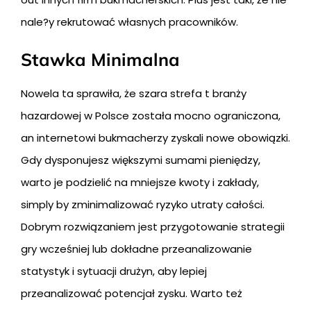
nale?y rekrutować własnych pracowników.
Stawka Minimalna
Nowela ta sprawiła, że szara strefa t branży
hazardowej w Polsce została mocno ograniczona,
an internetowi bukmacherzy zyskali nowe obowiązki.
Gdy dysponujesz większymi sumami pieniędzy,
warto je podzielić na mniejsze kwoty i zakłady,
simply by zminimalizować ryzyko utraty całości.
Dobrym rozwiązaniem jest przygotowanie strategii
gry wcześniej lub dokładne przeanalizowanie
statystyk i sytuacji drużyn, aby lepiej
przeanalizować potencjał zysku. Warto też