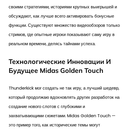
своими стратегиями, историями крупных выигрышей и
обсуждают, как лучше всего активировать бонусные
функции. Существуют множество видеообзоров только
стримов, где опытные игроки показывают саму игру в
реальном времени, делясь тайнами успеха.
Технологические Инновации И
Будущее Midas Golden Touch
Thunderkick мог создать не так игру, а лучший шедевр,
который продолжаю вдохновлять других разработок на
создание нового слотов с глубокими и
захватывающими сюжетами. Midas Golden Touch —
это пример того, как исторические темы могут