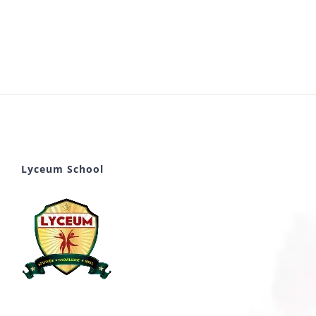
Lyceum School