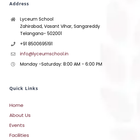
Address
Lyceum School
Zahirabad, Vasant Vihar, Sangareddy
Telangana- 502001
+91 8500695191
info@lyceumschool.in
Monday -Saturday: 8:00 AM - 6:00 PM
Quick Links
Home
About Us
Events
Facilities