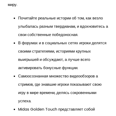
миру.
Почитайте реальные истории об том, как везло
улыбалась разным твердианам, и вдохновитесь а
свои собственные победоносная.
В форумах и в социальных сетях игроки делятся
своими стратегиями, историями крупных
выигрышей и обсуждают, а лучше всего
активировать бонусные функции.
Самоосознанная множество видеообзоров а
стримов, где знавшие игроки показывают свою
игру в мире времени, делясь сокровенными
успеха.
Midas Golden Touch представляет собой