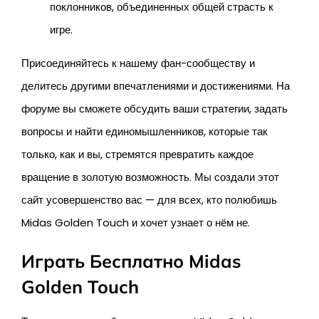
поклонников, объединенных общей страсть к
игре.
Присоединяйтесь к нашему фан-сообществу и
делитесь другими впечатлениями и достижениями. На
форуме вы сможете обсудить ваши стратегии, задать
вопросы и найти единомышленников, которые так
только, как и вы, стремятся превратить каждое
вращение в золотую возможность. Мы создали этот
сайт усовершенство вас — для всех, кто полюбишь
Midas Golden Touch и хочет узнает о нём не.
Играть Бесплатно Midas
Golden Touch