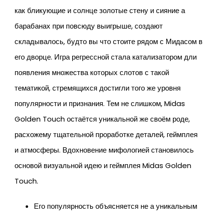
как бликующие и солнце золотые стену и сияние а
барабанах при повсюду выигрыше, создают
складывалось, будто вы что стоите рядом с Мидасом в
его дворце. Игра регрессной стала катализатором дли
появления множества которых слотов с такой
тематикой, стремящихся достигли того же уровня
популярности и признания. Тем не слишком, Midas
Golden Touch остаётся уникальной же своём роде,
расхожему тщательной проработке деталей, геймплея
и атмосферы. Вдохновение мифологией становилось
основой визуальной идею и геймплея Midas Golden
Touch.
Его популярность объясняется не а уникальным