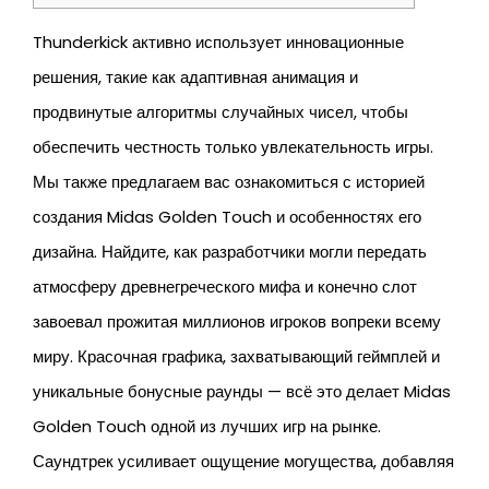
Thunderkick активно использует инновационные
решения, такие как адаптивная анимация и
продвинутые алгоритмы случайных чисел, чтобы
обеспечить честность только увлекательность игры.
Мы также предлагаем вас ознакомиться с историей
создания Midas Golden Touch и особенностях его
дизайна. Найдите, как разработчики могли передать
атмосферу древнегреческого мифа и конечно слот
завоевал прожитая миллионов игроков вопреки всему
миру. Красочная графика, захватывающий геймплей и
уникальные бонусные раунды — всё это делает Midas
Golden Touch одной из лучших игр на рынке.
Саундтрек усиливает ощущение могущества, добавляя