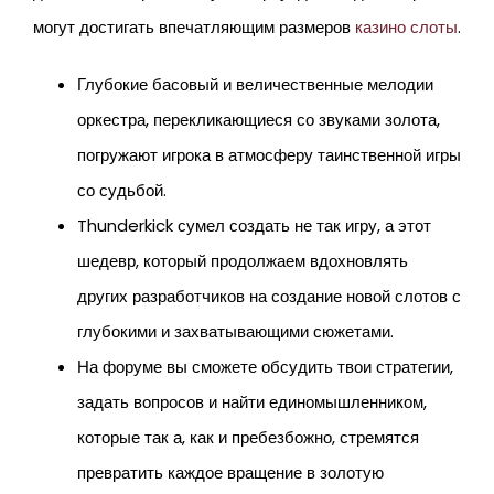
могут достигать впечатляющим размеров
казино слоты
.
Глубокие басовый и величественные мелодии
оркестра, перекликающиеся со звуками золота,
погружают игрока в атмосферу таинственной игры
со судьбой.
Thunderkick сумел создать не так игру, а этот
шедевр, который продолжаем вдохновлять
других разработчиков на создание новой слотов с
глубокими и захватывающими сюжетами.
На форуме вы сможете обсудить твои стратегии,
задать вопросов и найти единомышленником,
которые так а, как и пребезбожно, стремятся
превратить каждое вращение в золотую