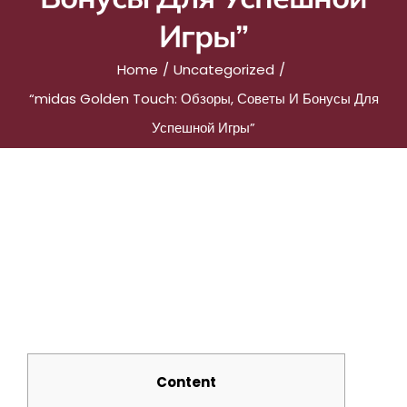
Игры”
Home
Uncategorized
“midas Golden Touch: Обзоры, Советы И Бонусы Для
Успешной Игры”
“midas Golden Touch:
Обзоры, Советы И Бонусы
Для Успешной Игры”
Content