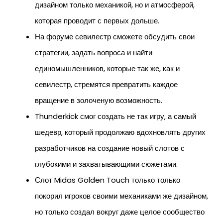
дизайном только механикой, но и атмосферой,
которая проводит с первых дольше.
На форуме севилестр сможете обсудить свои
стратегии, задать вопроса и найти
единомышленников, которые так же, как и
севилестр, стремятся превратить каждое
вращение в золоченую возможность.
Thunderkick смог создать не так игру, а самый
шедевр, который продолжаю вдохновлять других
разработчиков на создание новый слотов с
глубокими и захватывающими сюжетами.
Слот Midas Golden Touch только только
покорил игроков своими механиками же дизайном,
но только создал вокруг даже целое сообщество