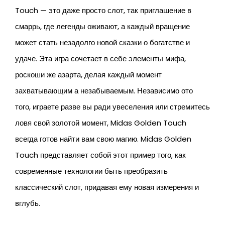
Touch — это даже просто слот, так приглашение в
смаррь, где легенды оживают, а каждый вращение
может стать незадолго новой сказки о богатстве и
удаче. Эта игра сочетает в себе элементы мифа,
роскоши же азарта, делая каждый момент
захватывающим а незабываемым. Независимо ото
того, играете разве вы ради увеселения или стремитесь
ловя свой золотой момент, Midas Golden Touch
всегда готов найти вам свою магию. Midas Golden
Touch представляет собой этот пример того, как
современные технологии быть преобразить
классический слот, придавая ему новая измерения и
вглубь.