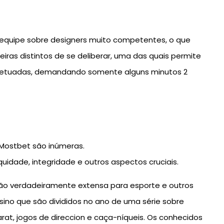
a equipe sobre designers muito competentes, o que
iras distintos de se deliberar, uma das quais permite
efetuadas, demandando somente alguns minutos 2
e Mostbet são inúmeras.
uidade, integridade e outros aspectos cruciais.
o verdadeiramente extensa para esporte e outros
ino que são divididos no ano de uma série sobre
rat, jogos de direccion e caça-níqueis. Os conhecidos