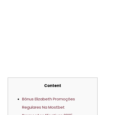
Mostbet Brasil 
Apostas Caça-ní
Chances, Bônus 
De Graça Ou Por
Content
Bônus Elizabeth Promoções
Regulares Na Mostbet