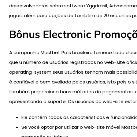
desenvolvedores sobre software Yggdrasil, Advancemen
jogos, além para opções de também de 20 esportes pa
Bônus Electronic Promoç
A companhia Mostbet País brasileiro fornece todo clase
que u número de usuários registrados no web-site ofic
operating-system seus usuários tenham mais possibilid
é confiável e bem avaliada pelos usuários, isto pois o s
também proporciona bons métodos de pagamentos, efi
apresentando o suporte. Os usuários do web-site estar
Ele contém todas as características e funcionalid
Se você optar por utilizar o web-site móvel Most
promoção ou bônus.