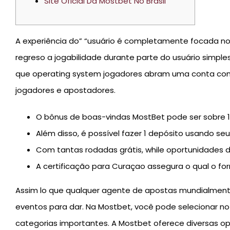
Site Oficial Da Mostbet No Brasil
A experiência do” “usuário é completamente focada no 
regreso a jogabilidade durante parte do usuário simples
que operating system jogadores abram uma conta com
jogadores e apostadores.
O bônus de boas-vindas MostBet pode ser sobre 10
Além disso, é possível fazer 1 depósito usando seu 
Com tantas rodadas grátis, while oportunidades de
A certificação para Curaçao assegura o qual o fo
Assim lo que qualquer agente de apostas mundialmen
eventos para dar. Na Mostbet, você pode selecionar no
categorias importantes. A Mostbet oferece diversas op