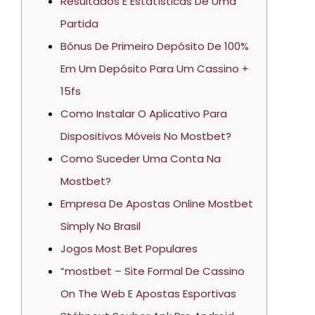
Resultados E Estatísticas De Uma
Partida
Bônus De Primeiro Depósito De 100%
Em Um Depósito Para Um Cassino +
15fs
Como Instalar O Aplicativo Para
Dispositivos Móveis No Mostbet?
Como Suceder Uma Conta Na
Mostbet?
Empresa De Apostas Online Mostbet
Simply No Brasil
Jogos Most Bet Populares
“mostbet – Site Formal De Cassino
On The Web E Apostas Esportivas