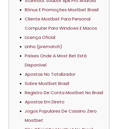
Stáhnout Soubor Apk Pro Android
Bônus E Promoções Mostbet Brasil
Cliente Mostbet Para Personal
Computer Para Windows E Macos
Licença Oficial
Linha (prematch)
Países Onde A Most Bet Está
Disponível
Apostas No Totalizador
Sobre Mostbet Brasil
Registro De Conta Mostbet No Brasil
Apostas Em Direto
Jogos Populares De Cassino Zero
Mostbet