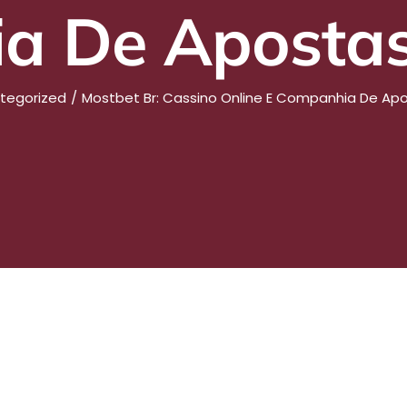
a De Apostas 
tegorized
Mostbet Br: Cassino Online E Companhia De Apos
Mostbet No Brasil 