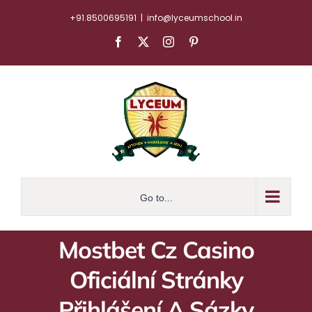
Skip
+91.8500695191
|
info@lyceumschool.in
to
Facebook
X
Instagram
Pinterest
content
Go to...
Mostbet Cz Casino
Oficiální Stránky
Přihlášení A Sázky