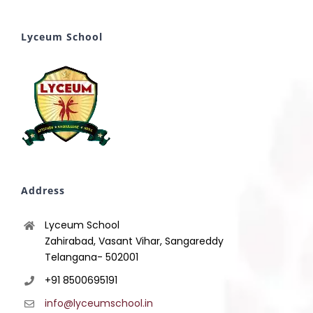
Lyceum School
Address
Lyceum School
Zahirabad, Vasant Vihar, Sangareddy
Telangana- 502001
+91 8500695191
info@lyceumschool.in