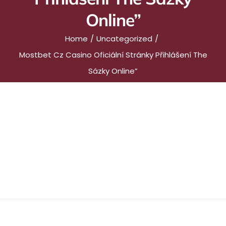
Online”
Home
Uncategorized
Mostbet Cz Casino Oficiální Stránky Přihlášení The
Sázky Online”