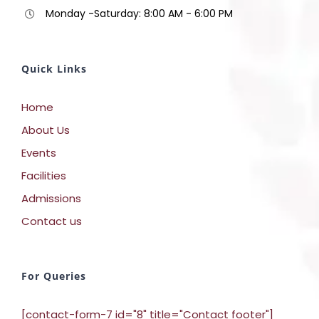
Monday -Saturday: 8:00 AM - 6:00 PM
Quick Links
Home
About Us
Events
Facilities
Admissions
Contact us
For Queries
[contact-form-7 id="8" title="Contact footer"]