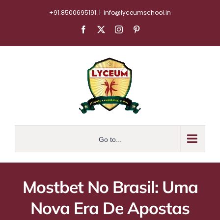
Skip
+91.8500695191
|
info@lyceumschool.in
to
Facebook
X
Instagram
Pinterest
content
Go to...
Mostbet No Brasil: Uma
Nova Era De Apostas