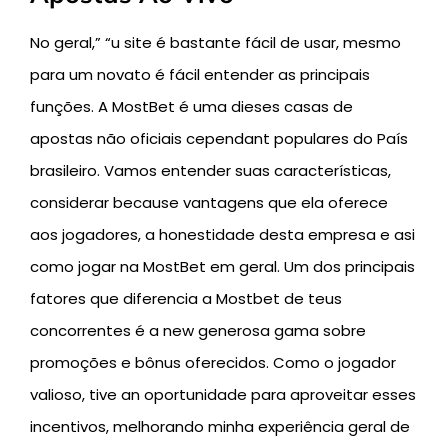
No geral,” “u site é bastante fácil de usar, mesmo
para um novato é fácil entender as principais
funções. A MostBet é uma dieses casas de
apostas não oficiais cependant populares do País
brasileiro. Vamos entender suas características,
considerar because vantagens que ela oferece
aos jogadores, a honestidade desta empresa e asi
como jogar na MostBet em geral. Um dos principais
fatores que diferencia a Mostbet de teus
concorrentes é a new generosa gama sobre
promoções e bônus oferecidos. Como o jogador
valioso, tive an oportunidade para aproveitar esses
incentivos, melhorando minha experiência geral de