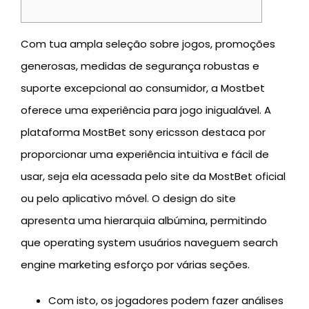
Com tua ampla seleção sobre jogos, promoções
generosas, medidas de segurança robustas e
suporte excepcional ao consumidor, a Mostbet
oferece uma experiência para jogo inigualável. A
plataforma MostBet sony ericsson destaca por
proporcionar uma experiência intuitiva e fácil de
usar, seja ela acessada pelo site da MostBet oficial
ou pelo aplicativo móvel. O design do site
apresenta uma hierarquia albúmina, permitindo
que operating system usuários naveguem search
engine marketing esforço por várias seções.
Com isto, os jogadores podem fazer análises