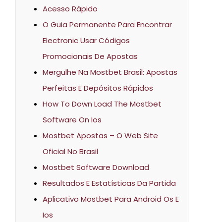
Acesso Rápido
O Guia Permanente Para Encontrar
Electronic Usar Códigos
Promocionais De Apostas
Mergulhe Na Mostbet Brasil: Apostas
Perfeitas E Depósitos Rápidos
How To Down Load The Mostbet
Software On Ios
Mostbet Apostas – O Web Site
Oficial No Brasil
Mostbet Software Download
Resultados E Estatísticas Da Partida
Aplicativo Mostbet Para Android Os E
Ios