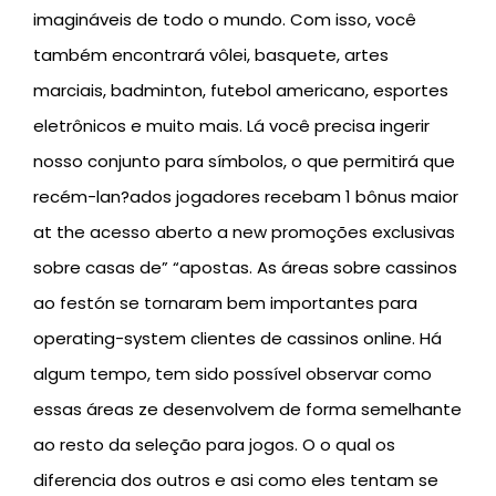
imagináveis de todo o mundo. Com isso, você
também encontrará vôlei, basquete, artes
marciais, badminton, futebol americano, esportes
eletrônicos e muito mais. Lá você precisa ingerir
nosso conjunto para símbolos, o que permitirá que
recém-lan?ados jogadores recebam 1 bônus maior
at the acesso aberto a new promoções exclusivas
sobre casas de” “apostas. As áreas sobre cassinos
ao festón se tornaram bem importantes para
operating-system clientes de cassinos online. Há
algum tempo, tem sido possível observar como
essas áreas ze desenvolvem de forma semelhante
ao resto da seleção para jogos. O o qual os
diferencia dos outros e asi como eles tentam se