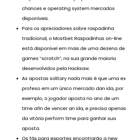
chances e operating system mercados
disponíveis.
Para os apreciadores sobre raspadinha
tradicional, o Mostbet Raspadinhas on-line
está disponível em mais de uma dezena de
games “scratch”, na sua grande maioria
desenvolvidos pela Hacksaw.
As apostas solitary nada mais é que uma ex
profeso em um único mercado dan ida, por
exemplo, o jogador aposta no ano de um
time afin de vencer an ida, e precisa apenas
da vitória perform time para ganhar sua
aposta.
Os fãs para esportes encontrarão a new