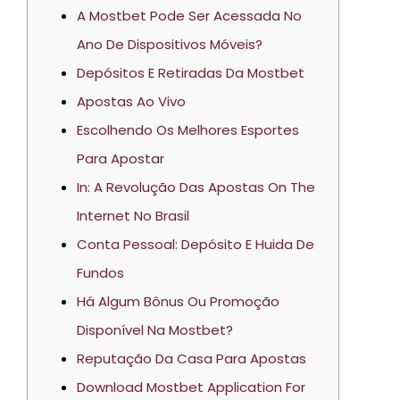
A Mostbet Pode Ser Acessada No
Ano De Dispositivos Móveis?
Depósitos E Retiradas Da Mostbet
Apostas Ao Vivo
Escolhendo Os Melhores Esportes
Para Apostar
In: A Revolução Das Apostas On The
Internet No Brasil
Conta Pessoal: Depósito E Huida De
Fundos
Há Algum Bônus Ou Promoção
Disponível Na Mostbet?
Reputação Da Casa Para Apostas
Download Mostbet Application For