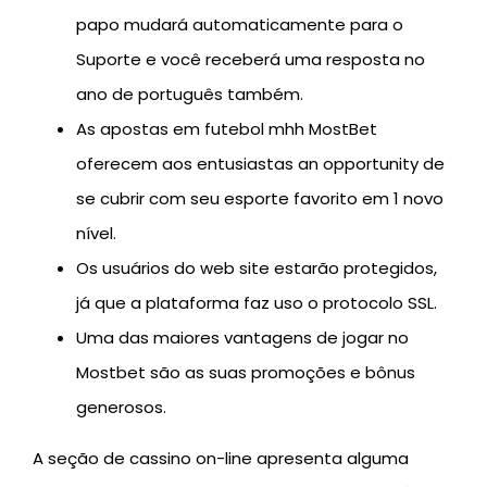
papo mudará automaticamente para o
Suporte e você receberá uma resposta no
ano de português também.
As apostas em futebol mhh MostBet
oferecem aos entusiastas an opportunity de
se cubrir com seu esporte favorito em 1 novo
nível.
Os usuários do web site estarão protegidos,
já que a plataforma faz uso o protocolo SSL.
Uma das maiores vantagens de jogar no
Mostbet são as suas promoções e bônus
generosos.
A seção de cassino on-line apresenta alguma