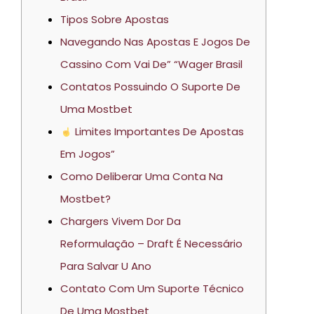
Tipos Sobre Apostas
Navegando Nas Apostas E Jogos De
Cassino Com Vai De” “Wager Brasil
Contatos Possuindo O Suporte De
Uma Mostbet
Limites Importantes De Apostas
Em Jogos”
Como Deliberar Uma Conta Na
Mostbet?
Chargers Vivem Dor Da
Reformulação – Draft É Necessário
Para Salvar U Ano
Contato Com Um Suporte Técnico
De Uma Mostbet