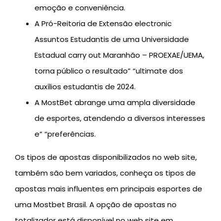
emoção e conveniência.
A Pró-Reitoria de Extensão electronic
Assuntos Estudantis de uma Universidade
Estadual carry out Maranhão – PROEXAE/UEMA,
torna público o resultado” “ultimate dos
auxílios estudantis de 2024.
A MostBet abrange uma ampla diversidade
de esportes, atendendo a diversos interesses
e” “preferências.
Os tipos de apostas disponibilizados no web site,
também são bem variados, conheça os tipos de
apostas mais influentes em principais esportes de
uma Mostbet Brasil. A opção de apostas no
totalizador está disponível no web site em