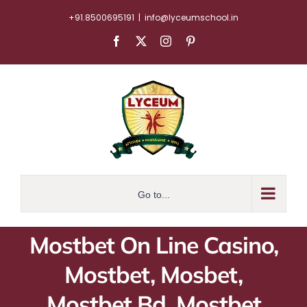
Skip
+91.8500695191
|
info@lyceumschool.in
to
Facebook
X
Instagram
Pinterest
content
Go to...
Mostbet On Line Casino,
Mostbet, Mosbet,
Mostbet Bd, Mostbet