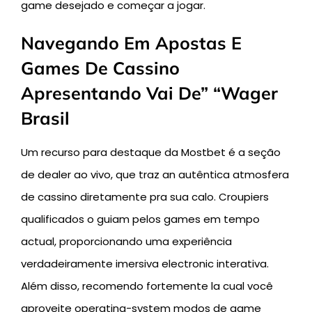
game desejado e começar a jogar.
Navegando Em Apostas E
Games De Cassino
Apresentando Vai De” “Wager
Brasil
Um recurso para destaque da Mostbet é a seção
de dealer ao vivo, que traz an autêntica atmosfera
de cassino diretamente pra sua calo. Croupiers
qualificados o guiam pelos games em tempo
actual, proporcionando uma experiência
verdadeiramente imersiva electronic interativa.
Além disso, recomendo fortemente la cual você
aproveite operating-system modos de game