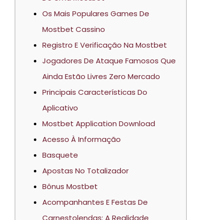
Os Mais Populares Games De
Mostbet Cassino
Registro E Verificação Na Mostbet
Jogadores De Ataque Famosos Que
Ainda Estão Livres Zero Mercado
Principais Características Do
Aplicativo
Mostbet Application Download
Acesso À Informação
Basquete
Apostas No Totalizador
Bônus Mostbet
Acompanhantes E Festas De
Carnestolendas: A Realidade