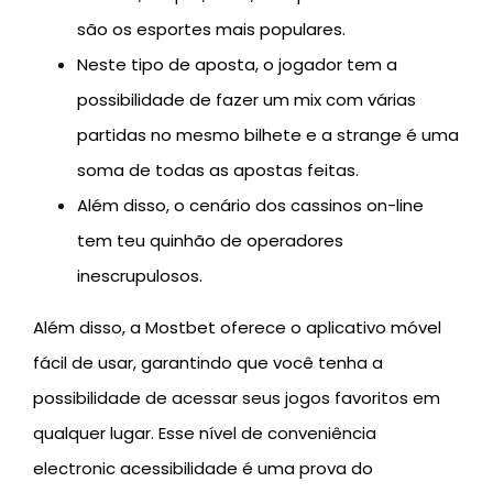
são os esportes mais populares.
Neste tipo de aposta, o jogador tem a
possibilidade de fazer um mix com várias
partidas no mesmo bilhete e a strange é uma
soma de todas as apostas feitas.
Além disso, o cenário dos cassinos on-line
tem teu quinhão de operadores
inescrupulosos.
Além disso, a Mostbet oferece o aplicativo móvel
fácil de usar, garantindo que você tenha a
possibilidade de acessar seus jogos favoritos em
qualquer lugar. Esse nível de conveniência
electronic acessibilidade é uma prova do