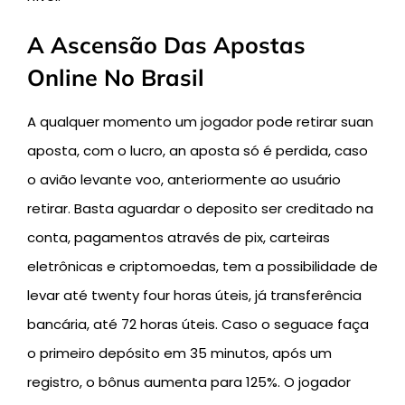
A Ascensão Das Apostas
Online No Brasil
A qualquer momento um jogador pode retirar suan
aposta, com o lucro, an aposta só é perdida, caso
o avião levante voo, anteriormente ao usuário
retirar. Basta aguardar o deposito ser creditado na
conta, pagamentos através de pix, carteiras
eletrônicas e criptomoedas, tem a possibilidade de
levar até twenty four horas úteis, já transferência
bancária, até 72 horas úteis. Caso o seguace faça
o primeiro depósito em 35 minutos, após um
registro, o bônus aumenta para 125%. O jogador