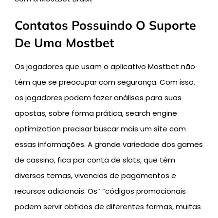
Contatos Possuindo O Suporte
De Uma Mostbet
Os jogadores que usam o aplicativo Mostbet não
têm que se preocupar com segurança. Com isso,
os jogadores podem fazer análises para suas
apostas, sobre forma prática, search engine
optimization precisar buscar mais um site com
essas informações. A grande variedade dos games
de cassino, fica por conta de slots, que têm
diversos temas, vivencias de pagamentos e
recursos adicionais. Os” “códigos promocionais
podem servir obtidos de diferentes formas, muitas