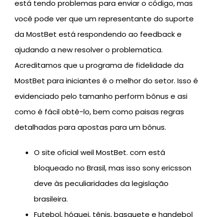
está tendo problemas para enviar o código, mas
você pode ver que um representante do suporte
da MostBet está respondendo ao feedback e
ajudando a new resolver o problematica.
Acreditamos que u programa de fidelidade da
MostBet para iniciantes é o melhor do setor. Isso é
evidenciado pelo tamanho perform bônus e asi
como é fácil obtê-lo, bem como paisas regras
detalhadas para apostas para um bônus.
O site oficial weil MostBet. com está
bloqueado no Brasil, mas isso sony ericsson
deve às peculiaridades da legislação
brasileira.
Futebol, hóquei, tênis, basquete e handebol