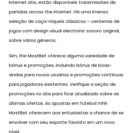
internet site, estão disponíveis transmissões de
partidas across the internet. Há uma imenso
seleção de caça-níqueis clássicos – centenas de
jogos com design visual electronic sonoro original,
sobre vários gêneros.
Sim, the MostBet oferece alguma variedade de
bônus e promoções, incluindo bônus de boas-
vindas para novos usuários e promoções contínuas
para jogadores existentes. Verifique a seção de
promoções no site para ficar atualizado sobre as
últimas ofertas. As apostas em futebol mhh
MostBet oferecem aos entusiastas a chance de se
envolver com seu esporte favorito em um novo
nível.