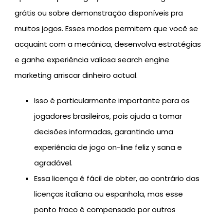
grátis ou sobre demonstração disponíveis pra
muitos jogos. Esses modos permitem que você se
acquaint com a mecânica, desenvolva estratégias
e ganhe experiência valiosa search engine
marketing arriscar dinheiro actual.
Isso é particularmente importante para os
jogadores brasileiros, pois ajuda a tomar
decisões informadas, garantindo uma
experiência de jogo on-line feliz y sana e
agradável.
Essa licença é fácil de obter, ao contrário das
licenças italiana ou espanhola, mas esse
ponto fraco é compensado por outros