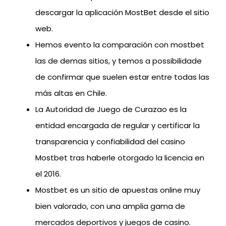
descargar la aplicación MostBet desde el sitio
web.
Hemos evento la comparación con mostbet
las de demas sitios, y temos a possibilidade
de confirmar que suelen estar entre todas las
más altas en Chile.
La Autoridad de Juego de Curazao es la
entidad encargada de regular y certificar la
transparencia y confiabilidad del casino
Mostbet tras haberle otorgado la licencia en
el 2016.
Mostbet es un sitio de apuestas online muy
bien valorado, con una amplia gama de
mercados deportivos y juegos de casino.