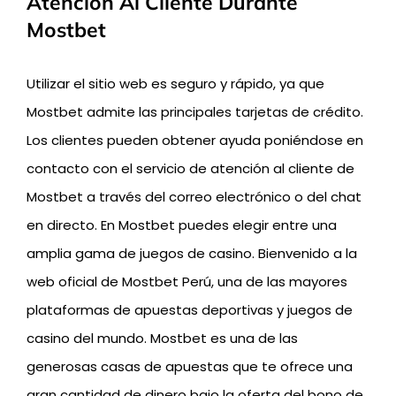
Atención Al Cliente Durante
Mostbet
Utilizar el sitio web es seguro y rápido, ya que
Mostbet admite las principales tarjetas de crédito.
Los clientes pueden obtener ayuda poniéndose en
contacto con el servicio de atención al cliente de
Mostbet a través del correo electrónico o del chat
en directo. En Mostbet puedes elegir entre una
amplia gama de juegos de casino. Bienvenido a la
web oficial de Mostbet Perú, una de las mayores
plataformas de apuestas deportivas y juegos de
casino del mundo. Mostbet es una de las
generosas casas de apuestas que te ofrece una
gran cantidad de dinero bajo la oferta del bono de