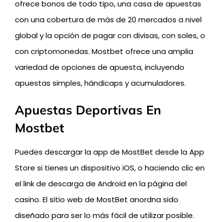
ofrece bonos de todo tipo, una casa de apuestas
con una cobertura de más de 20 mercados a nivel
global y la opción de pagar con divisas, con soles, o
con criptomonedas. Mostbet ofrece una amplia
variedad de opciones de apuesta, incluyendo
apuestas simples, hándicaps y acumuladores.
Apuestas Deportivas En
Mostbet
Puedes descargar la app de MostBet desde la App
Store si tienes un dispositivo iOS, o haciendo clic en
el link de descarga de Android en la página del
casino. El sitio web de MostBet anordna sido
diseñado para ser lo más fácil de utilizar posible.