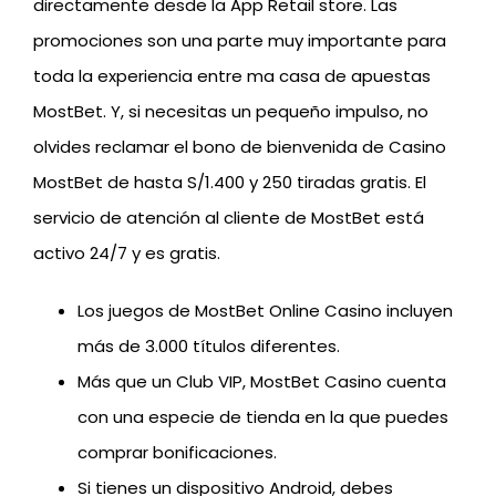
directamente desde la App Retail store. Las
promociones son una parte muy importante para
toda la experiencia entre ma casa de apuestas
MostBet. Y, si necesitas un pequeño impulso, no
olvides reclamar el bono de bienvenida de Casino
MostBet de hasta S/1.400 y 250 tiradas gratis. El
servicio de atención al cliente de MostBet está
activo 24/7 y es gratis.
Los juegos de MostBet Online Casino incluyen
más de 3.000 títulos diferentes.
Más que un Club VIP, MostBet Casino cuenta
con una especie de tienda en la que puedes
comprar bonificaciones.
Si tienes un dispositivo Android, debes