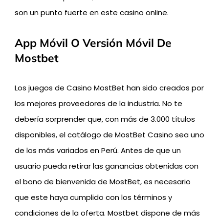
son un punto fuerte en este casino online.
App Móvil O Versión Móvil De
Mostbet
Los juegos de Casino MostBet han sido creados por
los mejores proveedores de la industria. No te
debería sorprender que, con más de 3.000 títulos
disponibles, el catálogo de MostBet Casino sea uno
de los más variados en Perú. Antes de que un
usuario pueda retirar las ganancias obtenidas con
el bono de bienvenida de MostBet, es necesario
que este haya cumplido con los términos y
condiciones de la oferta. Mostbet dispone de más