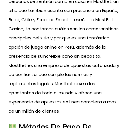
peruanos se sentirán como en casa en MostBet, un
sitio que también cuenta con presencia en España,
Brasil, Chile y Ecuador. En esta reseña de MostBet
Casino, te contamos cuáles son las características
principales del sitio y por qué es una fantástica
opción de juego online en Perú, además de la
presencia de suincreíble bono sin depósito.
MostBet es una empresa de apuestas autorizada y
de confianza, que cumple las normas y
reglamentos legales. Mostbet sirve a los
apostantes de todo el mundo y ofrece una
experiencia de apuestas en línea completa a más
de un millón de clientes.
Métodos De Pago De