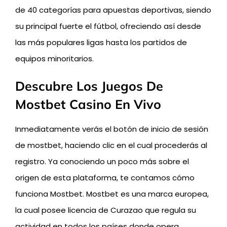
de 40 categorías para apuestas deportivas, siendo
su principal fuerte el fútbol, ofreciendo así desde
las más populares ligas hasta los partidos de
equipos minoritarios.
Descubre Los Juegos De
Mostbet Casino En Vivo
Inmediatamente verás el botón de inicio de sesión
de mostbet, haciendo clic en el cual procederás al
registro. Ya conociendo un poco más sobre el
origen de esta plataforma, te contamos cómo
funciona Mostbet. Mostbet es una marca europea,
la cual posee licencia de Curazao que regula su
actividad en todos los países donde opera.