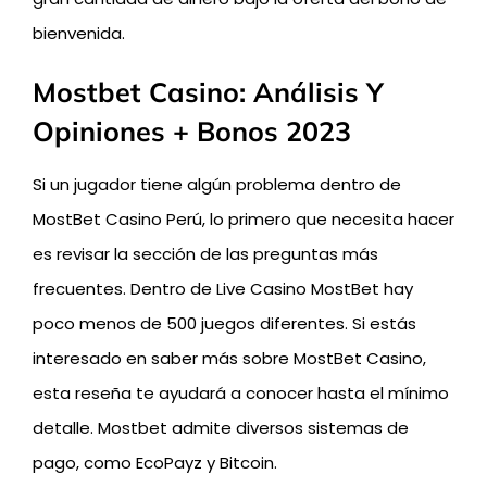
bienvenida.
Mostbet Casino: Análisis Y
Opiniones + Bonos 2023
Si un jugador tiene algún problema dentro de
MostBet Casino Perú, lo primero que necesita hacer
es revisar la sección de las preguntas más
frecuentes. Dentro de Live Casino MostBet hay
poco menos de 500 juegos diferentes. Si estás
interesado en saber más sobre MostBet Casino,
esta reseña te ayudará a conocer hasta el mínimo
detalle. Mostbet admite diversos sistemas de
pago, como EcoPayz y Bitcoin.