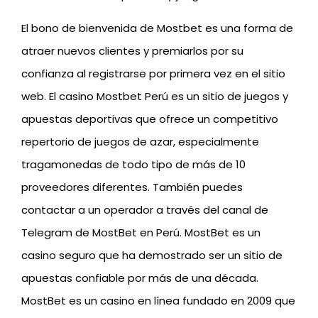
El bono de bienvenida de Mostbet es una forma de
atraer nuevos clientes y premiarlos por su
confianza al registrarse por primera vez en el sitio
web. El casino Mostbet Perú es un sitio de juegos y
apuestas deportivas que ofrece un competitivo
repertorio de juegos de azar, especialmente
tragamonedas de todo tipo de más de 10
proveedores diferentes. También puedes
contactar a un operador a través del canal de
Telegram de MostBet en Perú. MostBet es un
casino seguro que ha demostrado ser un sitio de
apuestas confiable por más de una década.
MostBet es un casino en línea fundado en 2009 que