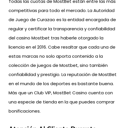
Todas las cuotas de MostBet están entre las más
competitivas para todo el mercado. La Autoridad
de Juego de Curazao es la entidad encargada de
regular y certificar la transparencia y confiabilidad
del casino Mostbet tras haberle otorgado la
licencia en el 2016. Cabe resaltar que cada una de
estas marcas no solo aporta contenido a la
colección de juegos de Mostbet, sino también
confiabilidad y prestigio. La reputación de MostBet
en el mundo de los deportes es bastante buena.
Más que un Club VIP, MostBet Casino cuenta con
una especie de tienda en la que puedes comprar
bonificaciones.