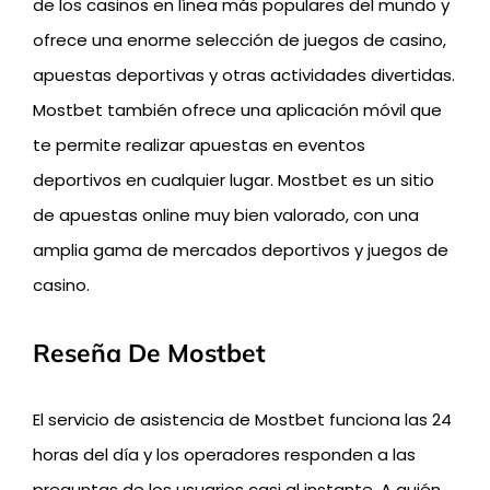
de los casinos en línea más populares del mundo y
ofrece una enorme selección de juegos de casino,
apuestas deportivas y otras actividades divertidas.
Mostbet también ofrece una aplicación móvil que
te permite realizar apuestas en eventos
deportivos en cualquier lugar. Mostbet es un sitio
de apuestas online muy bien valorado, con una
amplia gama de mercados deportivos y juegos de
casino.
Reseña De Mostbet
El servicio de asistencia de Mostbet funciona las 24
horas del día y los operadores responden a las
preguntas de los usuarios casi al instante. A quién