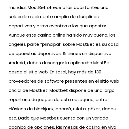
mundial, MostBet ofrece a los apostantes una
selección realmente amplia de disciplinas
deportivas y otros eventos a los que apostar.
Aunque este casino online ha sido muy bueno, los
angeles parte “principal” sobre MostBet es su casa
de apuestas deportivas. Si tienes un dispositivo
Android, debes descargar la aplicación MostBet
desde el sitio web. En total, hay más de 130
proveedores de software presentes en el sitio web
oficial de MostBet. Mostbet dispone de una largo
repertorio de juegos de esta categoría, entre
clásicos de blackjack, bacará, ruleta, póker, dados,
etc. Dado que Mostbet cuenta con un variado
abanico de opciones, las mesas de casino en vivo