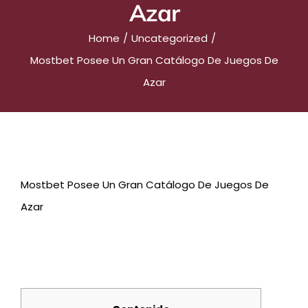
Azar
Home
Uncategorized
Mostbet Posee Un Gran Catálogo De Juegos De
Azar
Mostbet Posee Un Gran Catálogo De Juegos De
Azar
¿cómo Funciona Mostbet?
Todo Lo Que Debes Conocer