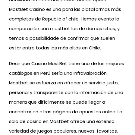
MostBet Casino es una para las plataformas más
completas de Republic of chile. Hemos evento la
comparación con mostbet las de demas sitios, y
temos a possibilidade de confirmar que suelen
estar entre todas las más altas en Chile.
Decir que Casino MostBet tiene uno de los mejores
catálogos en Perú sería una infravaloración.
Mostbet se esfuerza en ofrecer un servicio justo,
personal y transparente con la información de una
manera que difícilmente se puede llegar a
encontrar en otras páginas de apuestas online. La
sala de casino en Mostbet ofrece una extensa
variedad de juegos populares, nuevos, favoritos,