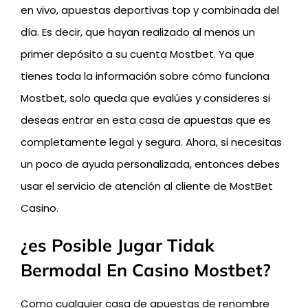
en vivo, apuestas deportivas top y combinada del
día. Es decir, que hayan realizado al menos un
primer depósito a su cuenta Mostbet. Ya que
tienes toda la información sobre cómo funciona
Mostbet, solo queda que evalúes y consideres si
deseas entrar en esta casa de apuestas que es
completamente legal y segura. Ahora, si necesitas
un poco de ayuda personalizada, entonces debes
usar el servicio de atención al cliente de MostBet
Casino.
¿es Posible Jugar Tidak
Bermodal En Casino Mostbet?
Como cualquier casa de apuestas de renombre