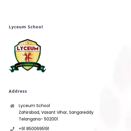
Lyceum School
Address
Lyceum School
Zahirabad, Vasant Vihar, Sangareddy
Telangana- 502001
+91 8500695191