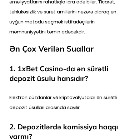
əməliyyatlarını rahatlıqla icra edə bilər. Ticarət,
təhlükəsizlik və sürət amillərini nəzərə alaraq ən
uyğun metodu seçmək istifadəçilərin
məmnuniyyətini təmin edəcəkdir.
Ən Çox Verilən Suallar
1. 1xBet Casino-da ən sürətli
depozit üsulu hansıdır?
Elektron cüzdanlar və kriptovalyutalar ən sürətli
depozit üsulları arasında sayılır.
2. Depozitlərdə komissiya haqqı
varmı?