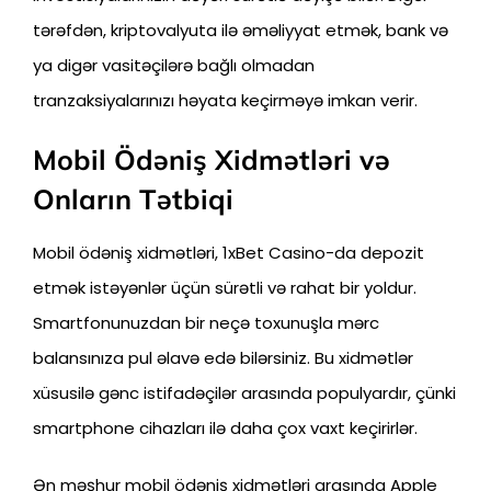
tərəfdən, kriptovalyuta ilə əməliyyat etmək, bank və
ya digər vasitəçilərə bağlı olmadan
tranzaksiyalarınızı həyata keçirməyə imkan verir.
Mobil Ödəniş Xidmətləri və
Onların Tətbiqi
Mobil ödəniş xidmətləri, 1xBet Casino-da depozit
etmək istəyənlər üçün sürətli və rahat bir yoldur.
Smartfonunuzdan bir neçə toxunuşla mərc
balansınıza pul əlavə edə bilərsiniz. Bu xidmətlər
xüsusilə gənc istifadəçilər arasında populyardır, çünki
smartphone cihazları ilə daha çox vaxt keçirirlər.
Ən məşhur mobil ödəniş xidmətləri arasında Apple