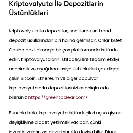
Kriptovalyuta İlə Depozitlərin
Üstünlükləri
Kriptovalyuta ilə depozitlər, son illərdə ən trend
depozit üsullarından biri halına gəlmişdir. Onlar 1xBet
Casino daxil olmaqla bir çox platformada istifadə
edilir. Kriptovalyutaların istifadəçilərə təqdim etdiyi
anonimlik və aşağı komissiya üstünlükləri çox diqqət
çəkir. Bitcoin, Ethereum və digər populyar
kriptovalyutalarla depozitlərinizi asanlıqla edə
bilərsiniz
https://greentoclear.com/
.
Bununla belə, kriptovalyuta istifadəçiləri üçün qiymət
dəyişikliyinə diqqət yetirmək vacibdir, çünki
investisiyalarınızın dəyəri sürətlə dəyişə bilər. Digər