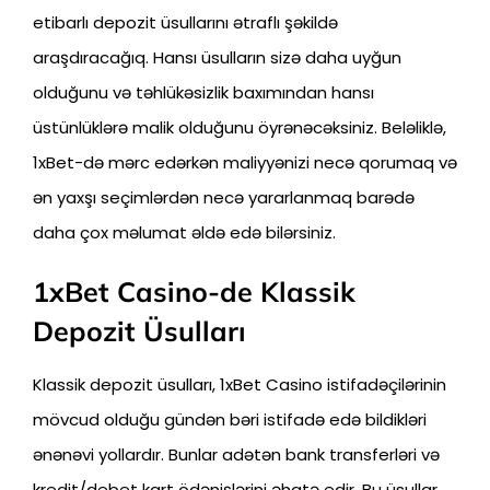
etibarlı depozit üsullarını ətraflı şəkildə
araşdıracağıq. Hansı üsulların sizə daha uyğun
olduğunu və təhlükəsizlik baxımından hansı
üstünlüklərə malik olduğunu öyrənəcəksiniz. Beləliklə,
1xBet-də mərc edərkən maliyyənizi necə qorumaq və
ən yaxşı seçimlərdən necə yararlanmaq barədə
daha çox məlumat əldə edə bilərsiniz.
1xBet Casino-de Klassik
Depozit Üsulları
Klassik depozit üsulları, 1xBet Casino istifadəçilərinin
mövcud olduğu gündən bəri istifadə edə bildikləri
ənənəvi yollardır. Bunlar adətən bank transferləri və
kredit/debet kart ödənişlərini əhatə edir. Bu üsullar