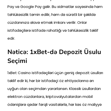
Pay və Google Pay gəlir. Bu xidmətlər sayəsində həm
təhlükəsizlik təmin edilir, həm də sürətli bir şəkildə
cüzdanınıza əlavə etmək imkanı verilir. Onlar
istifadəçilərə istifadə rahatlığı və təhlükəsizlik təklif
edir.
Nəticə: 1xBet-də Depozit Üsulu
Seçimi
1xBet Casino istifadəçiləri üçün geniş depozit üsulları
təklif edir ki, hər bir istifadəçi öz ehtiyaclarına ən
uyğun olan seçimdən yararlansın. Klassik üsullardan
elektron cüzdanlara, kriptovalyutalardan mobil
ödənişlərə qədər fərqli vasitələrlə, hər kəs öz maliyyə