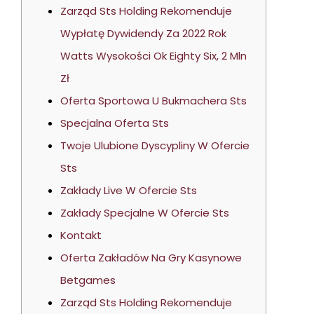
Zarząd Sts Holding Rekomenduje
Wypłatę Dywidendy Za 2022 Rok
Watts Wysokości Ok Eighty Six, 2 Mln
Zł
Oferta Sportowa U Bukmachera Sts
Specjalna Oferta Sts
Twoje Ulubione Dyscypliny W Ofercie
Sts
Zakłady Live W Ofercie Sts
Zakłady Specjalne W Ofercie Sts
Kontakt
Oferta Zakładów Na Gry Kasynowe
Betgames
Zarząd Sts Holding Rekomenduje