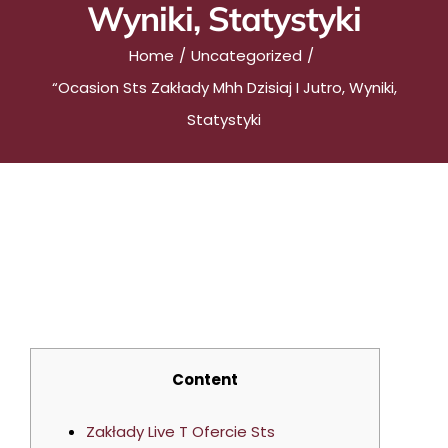
Wyniki, Statystyki
Home
Uncategorized
“Ocasion Sts Zakłady Mhh Dzisiaj I Jutro, Wyniki,
Statystyki
Zakłady Sportowe W Ofercie
Sts”
Content
Zakłady Live T Ofercie Sts