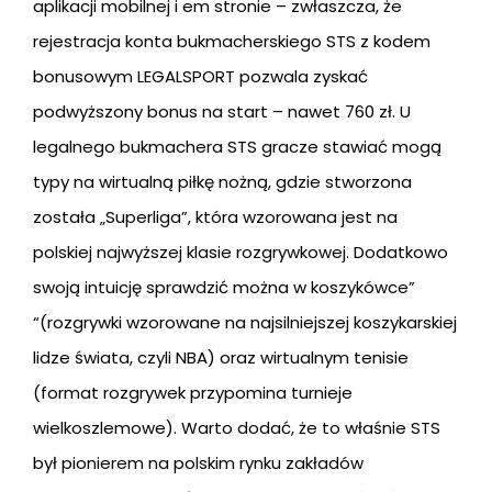
aplikacji mobilnej i em stronie – zwłaszcza, że
rejestracja konta bukmacherskiego STS z kodem
bonusowym LEGALSPORT pozwala zyskać
podwyższony bonus na start – nawet 760 zł. U
legalnego bukmachera STS gracze stawiać mogą
typy na wirtualną piłkę nożną, gdzie stworzona
została „Superliga”, która wzorowana jest na
polskiej najwyższej klasie rozgrywkowej. Dodatkowo
swoją intuicję sprawdzić można w koszykówce”
“(rozgrywki wzorowane na najsilniejszej koszykarskiej
lidze świata, czyli NBA) oraz wirtualnym tenisie
(format rozgrywek przypomina turnieje
wielkoszlemowe). Warto dodać, że to właśnie STS
był pionierem na polskim rynku zakładów