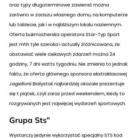
oraz typy długoterminowe zawierać można
zarówno w zaciszu własnego domu, na komputerze
lub tablecie, jak i w najbliższym lokalu naziemnym.
Oferta bukmacherska operatora Star-Typ Sport
jest mhh tyle szeroka i actually zróżnicowana, że
obstawiać wiele ciekawych zdarzeń można 24
godziny, 7 dni watts tygodniu. Nie zmienia to jednak
faktu, że oferta głównego sponsora ekstraklasowej
Jagiellonii Białystok najbardziej okazale prezentuje
się t piątek, czyli zaraz przed weekendem, kiedy to
rozgrywanych jest najwięcej wydarzeń sportowych.
Grupa Sts”
Wystarczy jedynie wykorzystać specjalny STS kod