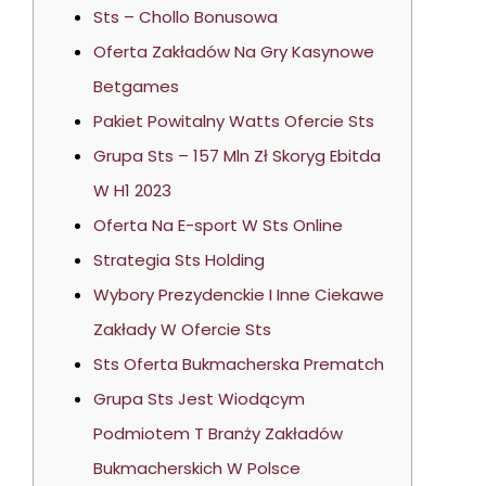
Sts – Chollo Bonusowa
Oferta Zakładów Na Gry Kasynowe
Betgames
Pakiet Powitalny Watts Ofercie Sts
Grupa Sts – 157 Mln Zł Skoryg Ebitda
W H1 2023
Oferta Na E-sport W Sts Online
Strategia Sts Holding
Wybory Prezydenckie I Inne Ciekawe
Zakłady W Ofercie Sts
Sts Oferta Bukmacherska Prematch
Grupa Sts Jest Wiodącym
Podmiotem T Branży Zakładów
Bukmacherskich W Polsce