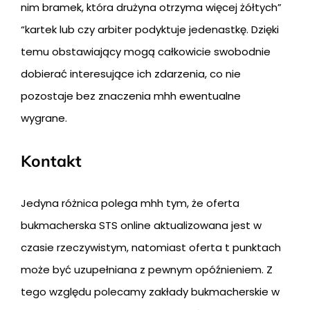
nim bramek, która drużyna otrzyma więcej żółtych”
“kartek lub czy arbiter podyktuje jedenastkę. Dzięki
temu obstawiający mogą całkowicie swobodnie
dobierać interesujące ich zdarzenia, co nie
pozostaje bez znaczenia mhh ewentualne
wygrane.
Kontakt
Jedyna różnica polega mhh tym, że oferta
bukmacherska STS online aktualizowana jest w
czasie rzeczywistym, natomiast oferta t punktach
może być uzupełniana z pewnym opóźnieniem. Z
tego względu polecamy zakłady bukmacherskie w