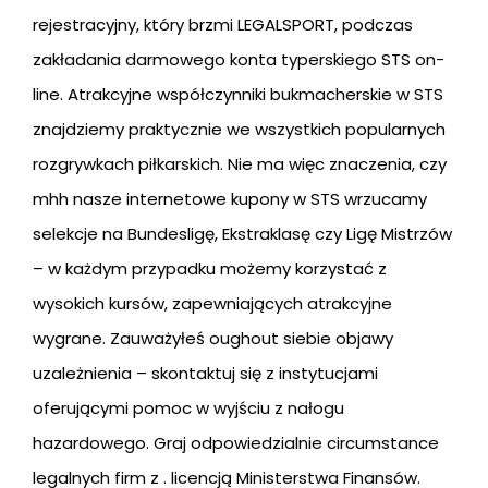
rejestracyjny, który brzmi LEGALSPORT, podczas
zakładania darmowego konta typerskiego STS on-
line. Atrakcyjne współczynniki bukmacherskie w STS
znajdziemy praktycznie we wszystkich popularnych
rozgrywkach piłkarskich. Nie ma więc znaczenia, czy
mhh nasze internetowe kupony w STS wrzucamy
selekcje na Bundesligę, Ekstraklasę czy Ligę Mistrzów
– w każdym przypadku możemy korzystać z
wysokich kursów, zapewniających atrakcyjne
wygrane. Zauważyłeś oughout siebie objawy
uzależnienia – skontaktuj się z instytucjami
oferującymi pomoc w wyjściu z nałogu
hazardowego. Graj odpowiedzialnie circumstance
legalnych firm z . licencją Ministerstwa Finansów.