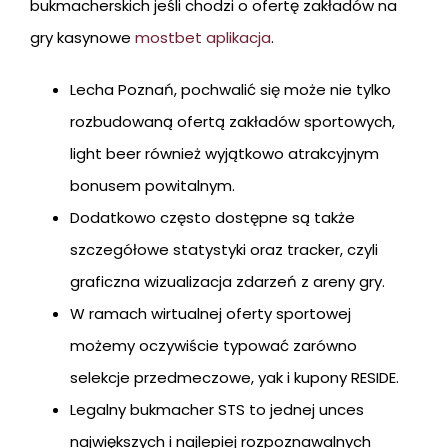
bukmacherskich jeśli chodzi o ofertę zakładów na
gry kasynowe
mostbet aplikacja
.
Lecha Poznań, pochwalić się może nie tylko
rozbudowaną ofertą zakładów sportowych,
light beer również wyjątkowo atrakcyjnym
bonusem powitalnym.
Dodatkowo często dostępne są także
szczegółowe statystyki oraz tracker, czyli
graficzna wizualizacja zdarzeń z areny gry.
W ramach wirtualnej oferty sportowej
możemy oczywiście typować zarówno
selekcje przedmeczowe, yak i kupony RESIDE.
Legalny bukmacher STS to jednej unces
największych i najlepiej rozpoznawalnych