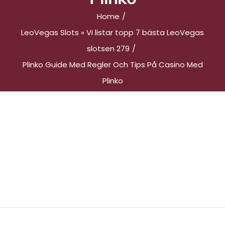
Home
LeoVegas Slots » Vi listar topp 7 bästa LeoVegas
slotsen 279
Plinko Guide Med Regler Och Tips På Casino Med
Plinko