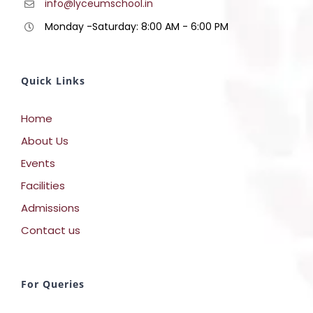
info@lyceumschool.in
Monday -Saturday: 8:00 AM - 6:00 PM
Quick Links
Home
About Us
Events
Facilities
Admissions
Contact us
For Queries