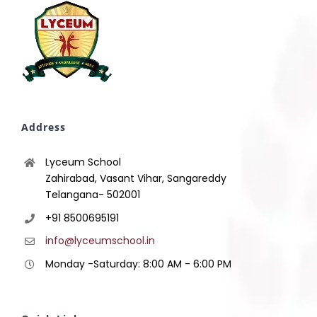
Address
Lyceum School
Zahirabad, Vasant Vihar, Sangareddy
Telangana- 502001
+91 8500695191
info@lyceumschool.in
Monday -Saturday: 8:00 AM - 6:00 PM