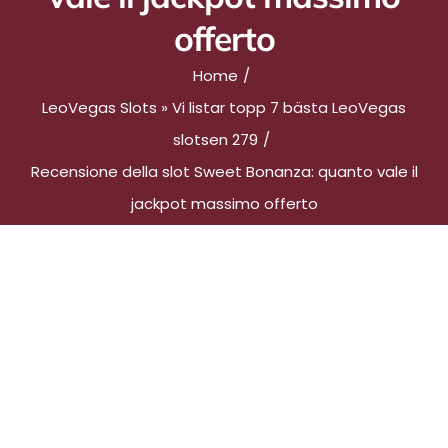
offerto
Home
LeoVegas Slots » Vi listar topp 7 bästa LeoVegas
slotsen 279
Recensione della slot Sweet Bonanza: quanto vale il
jackpot massimo offerto
Recensione della slot Sweet
Bonanza: quanto vale il
jackpot massimo offerto