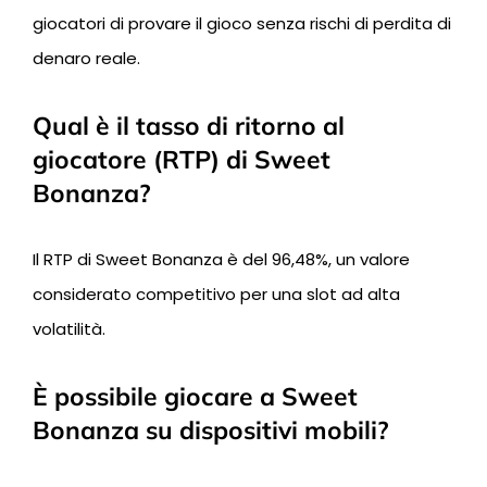
giocatori di provare il gioco senza rischi di perdita di
denaro reale.
Qual è il tasso di ritorno al
giocatore (RTP) di Sweet
Bonanza?
Il RTP di Sweet Bonanza è del 96,48%, un valore
considerato competitivo per una slot ad alta
volatilità.
È possibile giocare a Sweet
Bonanza su dispositivi mobili?