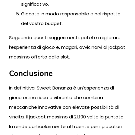
significativo.
Giocate in modo responsabile e nel rispetto
del vostro budget.
Seguendo questi suggerimenti, potete migliorare
l’esperienza di gioco e, magari, avvicinarvi al jackpot
massimo offerto dalla slot.
Conclusione
In definitiva, Sweet Bonanza è un’esperienza di
gioco online ricca e vibrante che combina
meccaniche innovative con elevate possibilità di
vincita. Il jackpot massimo di 21.100 volte la puntata
la rende particolarmente attraente per i giocatori