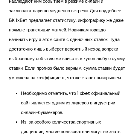
наблюдают ним событием в режиме онлайн и
заключают пари по медленно встречи. Для поудобнее
БК 1хБет предлагает статистику, инфографику же даже
прямые трансляции матчей. Новичкам гораздо
начинать игру а этом сайте с одиночных ставок. Туда
достаточно лишь выберет вероятный исход вопреки
выбранному событию же вписать в купон любую сумму
ставки. Если прогноз было верным, сумма ставки будет
умножена на коэффициент, что же станет выигрышем.
Необходимо отметить, что 1 xbet официальный
сайт является одним из лидеров в индустрии
онлайн-букмекеров.
Из-за особого количества спортивных
дисциплин, многие пользователи могут не знать