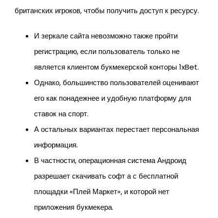
британских игроков, чтобы получить доступ к ресурсу.
И зеркале сайта невозможно также пройти
регистрацию, если пользователь только не
является клиентом букмекерской конторы 1xBet.
Однако, большинство пользователей оценивают
его как понадежнее и удобную платформу для
ставок на спорт.
А остальных вариантах перестает персональная
информация.
В частности, операционная система Андроид
разрешает скачивать софт а с бесплатной
площадки «Плей Маркет», и которой нет
приложения букмекера.