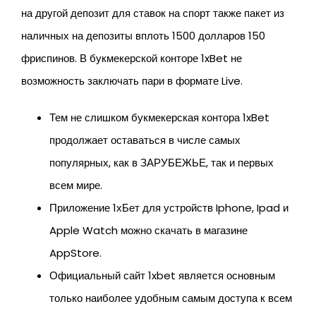
на другой депозит для ставок на спорт также пакет из
наличных на депозиты вплоть 1500 долларов 150
фриспинов. В букмекерской конторе 1xBet не
возможность заключать пари в формате Live.
Тем не слишком букмекерская контора 1xBet
продолжает оставаться в числе самых
популярных, как в ЗАРУБЕЖЬЕ, так и первых
всем мире.
Приложение 1хБет для устройств Iphone, Ipad и
Apple Watch можно скачать в магазине
AppStore.
Официальный сайт 1xbet является основным
только наиболее удобным самым доступа к всем