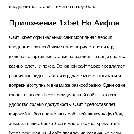
предпочитает ставить именно на футбол.
Приложение 1хbet На Айфон
Сайт 1xbet официальный сайт мобильная версия
предлагает разнообразие аллопатрия ставок и игр,
включая спортивные ставки на различные виды спорта,
казино, слоты и покер. Основной сайт также предлагает
различные виды ставок и игр, даже может отличаться
вопреки доступным видам же разнообразию. Один один
главных плюсов 1xbet официальный сайт – это его
удобство только доступность. Сайт предоставляет
широкий выбор спортивных событий, включая футбол,
хоккей, теннис, баскетбол и многое такое. Кроме того,
1xbet официальный сайт предложил различные виды