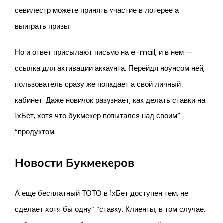
севилестр можете принять участие в лотерее а
выиграть призы.
Но и ответ присылают письмо на e-mail, и в нем —
ссылка для активации аккаунта. Перейдя ноунсом ней,
пользователь сразу же попадает а свой личный
кабинет. Даже новичок разузнает, как делать ставки на
1хБет, хотя что букмекер попытался над своим”
“продуктом.
Новости Букмекеров
А еще бесплатный ТОТО в 1хБет доступен тем, не
сделает хотя бы одну” “ставку. Клиенты, в том случае,