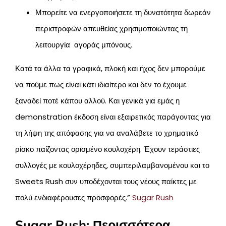
Μπορείτε να ενεργοποιήσετε τη δυνατότητα δωρεάν
περιστροφών απευθείας χρησιμοποιώντας τη
λειτουργία αγοράς μπόνους.
Κατά τα άλλα τα γραφικά, πλοκή και ήχος δεν μπορούμε
να πούμε πως είναι κάτι ιδιαίτερο και δεν το έχουμε
ξαναδεί ποτέ κάπου αλλού. Και γενικά για εμάς η
demonstration έκδοση είναι εξαιρετικός παράγοντας για
τη λήψη της απόφασης για να αναλάβετε το χρηματικό
ρίσκο παίζοντας ορισμένο κουλοχέρη. Έχουν τεράστιες
συλλογές με κουλοχέρηδες, συμπεριλαμβανομένου και το
Sweets Rush συν υποδέχονται τους νέους παίκτες με
πολύ ενδιαφέρουσες προσφορές.”
Sugar Rush
Sugar Rush: Περισσότερα