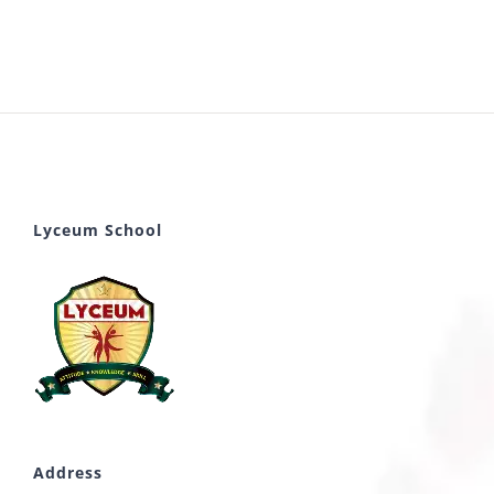
Lyceum School
Address