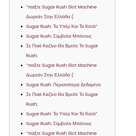
“παίξτε Sugar Rush Slot Machine
Δωρεάν Στην Ελλάδα (
Sugar Rush: Τα Υπέρ Και Τα Κατά”
Sugar Rush: Σύμβολα Μπόνους
Σε Ποιά Καζίνο Θα Βρείτε Το Sugar
Rush;
“παίξτε Sugar Rush Slot Machine
Δωρεάν Στην Ελλάδα (
Sugar Rush: Περισσότερα Δεδομένα
Σε Ποιά Καζίνο Θα Βρείτε Το Sugar
Rush;
Sugar Rush: Τα Υπέρ Και Τα Κατά”
Sugar Rush: Σύμβολα Μπόνους
“παίξτε Sugar Rush Slot Machine