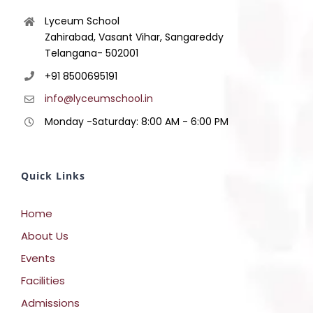
Lyceum School
Zahirabad, Vasant Vihar, Sangareddy
Telangana- 502001
+91 8500695191
info@lyceumschool.in
Monday -Saturday: 8:00 AM - 6:00 PM
Quick Links
Home
About Us
Events
Facilities
Admissions