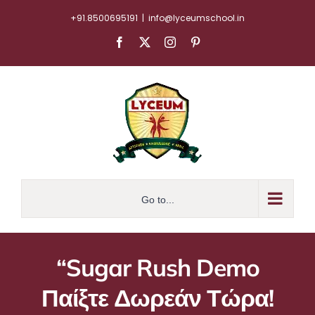
Skip
+91.8500695191
|
info@lyceumschool.in
to
Facebook
X
Instagram
Pinterest
content
Go to...
“Sugar Rush Demo
Παίξτε Δωρεάν Τώρα!