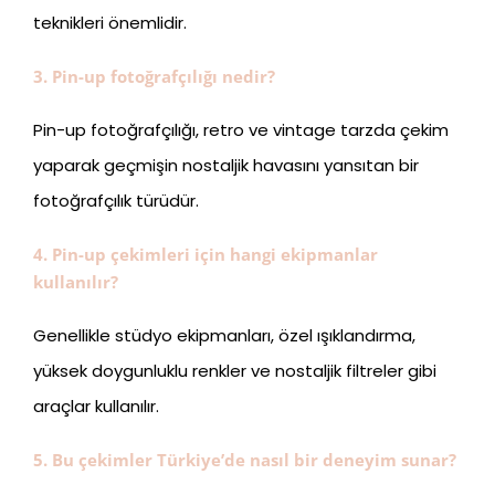
teknikleri önemlidir.
3. Pin-up fotoğrafçılığı nedir?
Pin-up fotoğrafçılığı, retro ve vintage tarzda çekim
yaparak geçmişin nostaljik havasını yansıtan bir
fotoğrafçılık türüdür.
4. Pin-up çekimleri için hangi ekipmanlar
kullanılır?
Genellikle stüdyo ekipmanları, özel ışıklandırma,
yüksek doygunluklu renkler ve nostaljik filtreler gibi
araçlar kullanılır.
5. Bu çekimler Türkiye’de nasıl bir deneyim sunar?