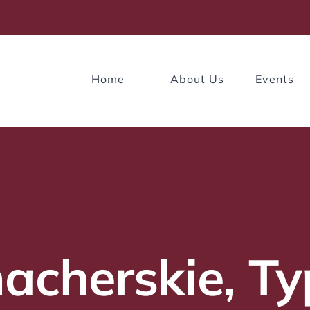
Home
About Us
Events
cherskie, Ty