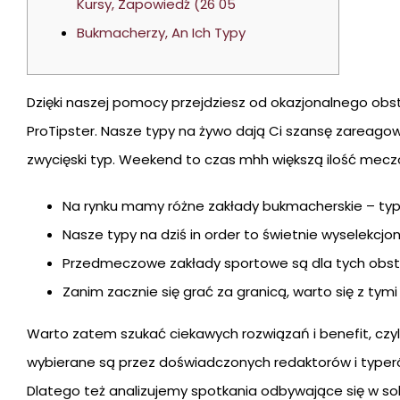
Kursy, Zapowiedź (26 05
Bukmacherzy, An Ich Typy
Dzięki naszej pomocy przejdziesz od okazjonalnego obs
ProTipster. Nasze typy na żywo dają Ci szansę zareago
zwycięski typ. Weekend to czas mhh większą ilość mecz
Na rynku mamy różne zakłady bukmacherskie – typy 
Nasze typy na dziś in order to świetnie wyselekc
Przedmeczowe zakłady sportowe są dla tych obsta
Zanim zacznie się grać za granicą, warto się z tym
Warto zatem szukać ciekawych rozwiązań i benefit, czyli 
wybierane są przez doświadczonych redaktorów i typeró
Dlatego też analizujemy spotkania odbywające się w s