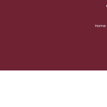
Home
Typy Bukmachers