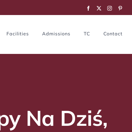
Facebook
X
Instagram
Pinte
Facilities
Admissions
TC
Contact
py Na Dziś,