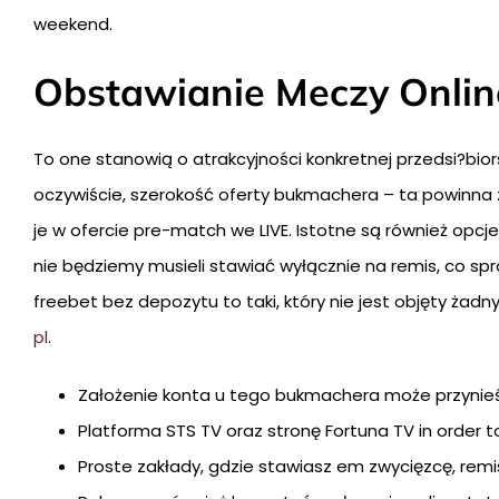
weekend.
Obstawianie Meczy Onlin
To one stanowią o atrakcyjności konkretnej przedsi?bi
oczywiście, szerokość oferty bukmachera – ta powinna za
je w ofercie pre-match we LIVE. Istotne są również opc
nie będziemy musieli stawiać wyłącznie na remis, co spr
freebet bez depozytu to taki, który nie jest objęty ża
pl
.
Założenie konta u tego bukmachera może przynieś
Platforma STS TV oraz stronę Fortuna TV in order t
Proste zakłady, gdzie stawiasz em zwycięzcę, remis