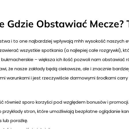
e Gdzie Obstawiać Mecze? 
orstwa i to one najbardziej wpływają mhh wysokość naszych 
wierać wszystkie spotkania (a najlepiej całe rozgrywki), kt
je bukmacherskie – większa ich ilość pozwoli nam obstawiać 
awi, że nasze zakłady będą ciekawsze, ale i znacznie bardzi
dnymi warunkami i jest rzeczywiście darmowymi środkami car
ć również sporo korzyści pod względem bonusów i promocji.
o przykłady stron, które umożliwiają bezpłatne oglądanie ka
 lub porażkę.