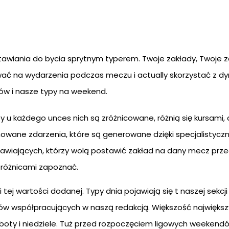
tawiania do bycia sprytnym typerem. Twoje zakłady, Twoje 
wać na wydarzenia podczas meczu i actually skorzystać z dy
ów i nasze typy na weekend.
u każdego unces nich są zróżnicowane, różnią się kursami, 
jonowane zdarzenia, które są generowane dzięki specjalisty
wiających, którzy wolą postawić zakład na dany mecz prze
i różnicami zapoznać.
tej wartości dodanej. Typy dnia pojawiają się t naszej sekcj
w współpracujących w naszą redakcją. Większość największ
oboty i niedziele. Tuż przed rozpoczęciem ligowych weeke