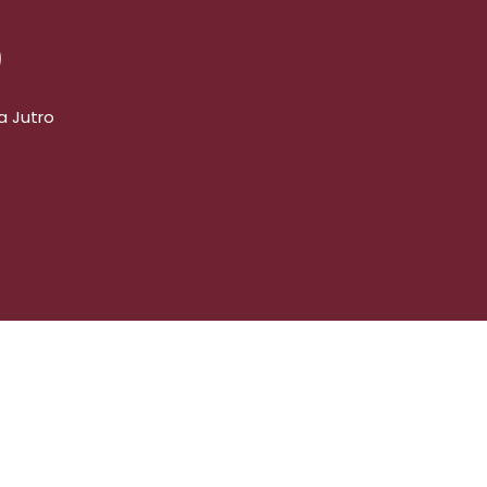
o
a Jutro
ually Na Jutro ᐉ