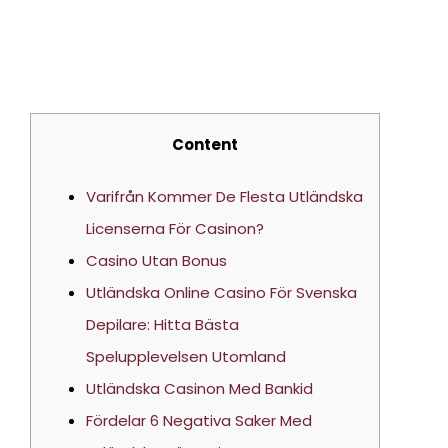
Betalningar 6 Kv
Content
Varifrån Kommer De Flesta Utländska
Licenserna För Casinon?
Casino Utan Bonus
Utländska Online Casino För Svenska
Depilare: Hitta Bästa
Spelupplevelsen Utomland
Utländska Casinon Med Bankid
Fördelar 6 Negativa Saker Med