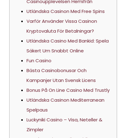
Casinoupplevelsen Hemifrån
Utländska Casinon Med Free Spins
Varför Använder Vissa Casinon
Kryptovaluta För Betalningar?
Utländska Casino Med Bankid: Spela
Säkert Um Snabbt Online
Fun Casino
Bästa Casinobonusar Och
Kampanjer Utan Svensk Licens
Bonus På On Line Casino Med Trustly
Utländska Casinon Mediterranean
Spelpaus
Luckyniki Casino – Visa, Neteller &
Zimpler