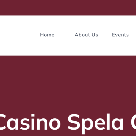
Home
About Us
Events
Casino Spela 