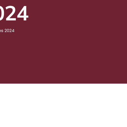
024
ns 2024
stly: Säkra