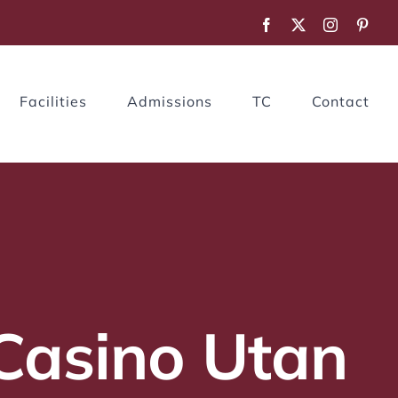
Facebook
X
Instagram
Pinte
Facilities
Admissions
TC
Contact
Casino Utan