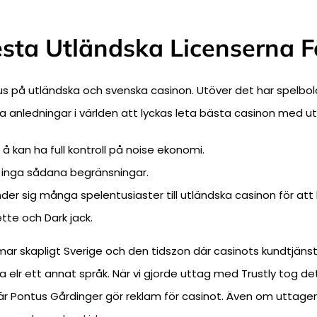
sta Utländska Licenserna F
på utländska och svenska casinon. Utöver det har spelbol
 anledningar i världen att lyckas leta bästa casinon med utlä
å kan ha full kontroll på noise ekonomi.
ns inga sådana begränsningar.
r sig många spelentusiaster till utländska casinon för att 
ette och Dark jack.
mar skapligt Sverige och den tidszon där casinots kundtjänst
elr ett annat språk. När vi gjorde uttag med Trustly tog det
 Pontus Gårdinger gör reklam för casinot. Även om uttagen me