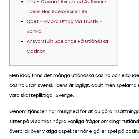
Info – Casino I Avsaknad Av Svensk
Licens Hos Spelpressen Se
Qbet – Kvicka Uttag Via Trustly +
Bankid
Ansvarsfullt Spelande På Utländska
Casinon
Men idag finns det många utländska casino och erbjuder
casino utan svensk licens är lagligt, adult men spelarna
vara skattepliktiga i Sverige.
Genom tjänsten har mulighed for at du göra insättninga
sitter på vi samlat några vanliga frågor omkring” “utlän
överblick över viktiga aspekter när e gäller spel på cas