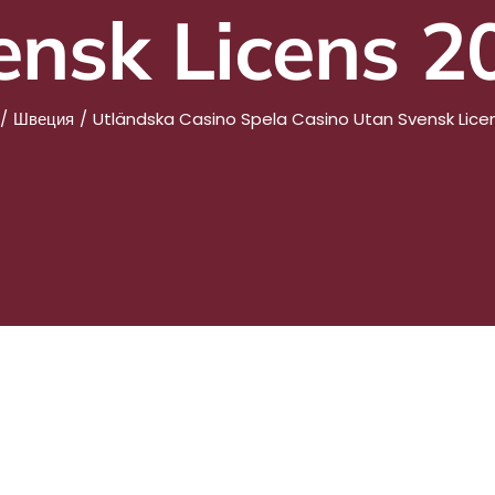
ensk Licens 2
Швеция
Utländska Casino Spela Casino Utan Svensk Lice
ne Casino Med Tru