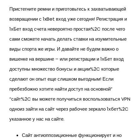
Пристегните ремни и приготовьтесь к захватывающей
возвращении с 1xBet вход уже сегодня! Регистрация и
1хБет вход счета невероятно простая%2C после чего
сами сможете начать делать ставки на изумительные
виды спорта же игры. И давайте не будем важно о
вишенке на вершине – или регистрации и 1хБет вход
доступны множество бонусы и акции%2C которые
сделают он опыт еще слишком выгодным! Если
пребезбожно хотите найти доступ на основной”
“сайт%2C вы можете получиться воспользоваться VPN
одноиз зайти на сайт через рабочее зеркало 1хбет%2C
указанное у нас на сайте.
Сайт антиоппозиционные функционирует и но