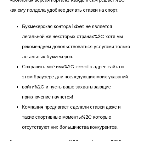
как ему полдела удобнее делать ставки на спорт.
Букмекерская контора 1xbet не является
легальной же некоторых странах%2C хотя мы
рекомендуем довольствоваться услугами только
легальных букмекеров.
Сохранить моё имя%2C email а адрес сайта и
этом браузере дли последующих моих указаний.
войти%2C и пусть ваше захватывающие
приключение начнется!
Компания предлагает сделали ставки даже и
такие спортивные моменты%2C которые
отсутствуют них большинства конкурентов.