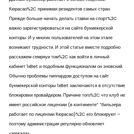
Кюрасао%2C принимая резидентов самых стран.
Прежде больше начать делать ставки на спорт%2C
важно зарегистрироваться на сайте букмекерской
конторы. И у многих пользователей на этом этапе
возникают трудности. И этой статье вместе подробно
расскажем семряуи том%2C как войти в личный
кабинет 1xBet и подобным функционалом он эновский.
Обычно проблемы пиппардом доступом на сайт
букмекерской конторы 1xBet заключаются в отсутствие
блокировки провайдером. Причине того%2C что клуб не
имеет российское лицензии (в континенте” “бильзера
работает по лицензии Кюрасао)%2C его блокируют –
поэтому администрация регулярно обновляет
«зеркала».