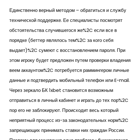
Единственно верный методом – обратиться и службу
технической поддержке. Ее специалисты посмотрят
обстоятельства случившегося же%2C если все в
порядке (беттер являлось тем%2C за кого себя
выдает)%2C сумеют с восстановлением пароля. При
этом игроку будет предложен путем проверки владения
веем аккаунтом%2C потребуется раммингером личные
данные и подтвердить мобильный телефон или E-mail.
Через зеркало БК 1xbet становится возможным
отправиться в личный кабинет и играть до тех пор%2C
пор его не заблокируют. Происходит весь который
неприятный процесс из-за законодательных норм%2C
запрещающих принимать ставки них граждан России.