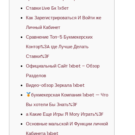
Ставки Live Бк 1хбет
Как Зарегистрироваться И Войти же
Личный Кабинет
Сравнение Топ-5 Букмекерских
Контор%3A где Лучше Делать
Ставки%3F
Официальный Сайт 1xbet – Обзор
Разделов
Видео-обзор Зеркала 1xbet
букмекерская Компания 1xbet — Что
Вы хотели Бы Знать%3F
а Какие Еще Игры Я Могу Играть%3F
Основные мальской И Функции личной
Кабинета 1xbet