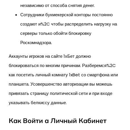
независимо от способа снятия денег.
Сотрудники букмекерской конторы постоянно
создают и%2C чтобы распределить нагрузку на
серверы только обойти блокировку
Роскомнадзора.
Аккаунты игроков на сайте 1хБет должно
блокироваться по многим причинам. Разберемся%2C
как посетить личный комнату 1xBet со смартфона или
планшета. Усовершенство авторизации вы можешь
привязать страницу политической сети и при входе
указывать белкиссу данные.
Как Войти а Личный Кабинет