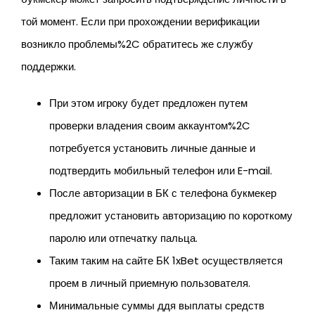
той момент. Если при прохождении верификации
возникло проблемы%2C обратитесь же службу
поддержки.
При этом игроку будет предложен путем
проверки владения своим аккаунтом%2C
потребуется установить личные данные и
подтвердить мобильный телефон или E-mail.
После авторизации в БК с телефона букмекер
предложит установить авторизацию по короткому
паролю или отпечатку пальца.
Таким таким на сайте БК 1xBet осуществляется
проем в личный приемную пользователя.
Минимальные суммы ддя выплаты средств