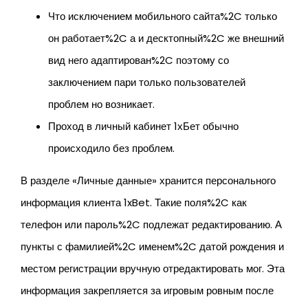
Что исключением мобильного сайта%2C только
он работает%2C а и десктопный%2C же внешний
вид него адаптирован%2C поэтому со
заключением пари только пользователей
проблем но возникает.
Проход в личный кабинет 1хБет обычно
происходило без проблем.
В разделе «Личные данные» хранится персонального
информация клиента 1xBet. Такие поля%2C как
телефон или пароль%2C подлежат редактированию. А
пункты с фамилией%2C именем%2C датой рождения и
местом регистрации вручную отредактировать мог. Эта
информация закрепляется за игровым ровным после