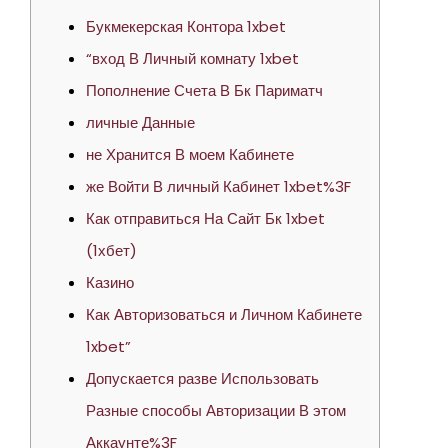
Букмекерская Контора 1xbet
“вход В Личный комнату 1xbet
Пополнение Счета В Бк Париматч
личные Данные
не Хранится В моем Кабинете
же Войти В личный Кабинет 1xbet%3F
Как отправиться На Сайт Бк 1xbet
(1хбет)
Казино
Как Авторизоваться и Личном Кабинете
1xbet”
Допускается разве Использовать
Разные способы Авторизации В этом
Аккаунте%3F