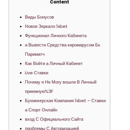
Content
Виды Бонусов
Новое Зеркало 1xbet
Функционал Личного Кабинета
а Вывести Средства киромарусом Бк
Париматч
Как Войти а Личный Кабинет
Live Ставки
Почему я Не Могу вошли В Личный
приемную%3F
Букмекерская Компания 1xbet – Ставки
а Спорт Онлайн
вход С Официального Сайта
проблемы С Авторизацией