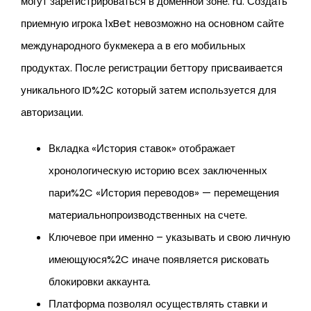
могут зарегистрироваться в доменной зоне. ru. Создать
приемную игрока 1xBet невозможно на основном сайте
международного букмекера а в его мобильных
продуктах. После регистрации беттору присваивается
уникального ID%2C который затем используется для
авторизации.
Вкладка «История ставок» отображает
хронологическую историю всех заключенных
пари%2C «История переводов» — перемещения
материальнопроизводственных на счете.
Ключевое при именно – указывать и свою личную
имеющуюся%2C иначе появляется рисковать
блокировки аккаунта.
Платформа позволял осуществлять ставки и