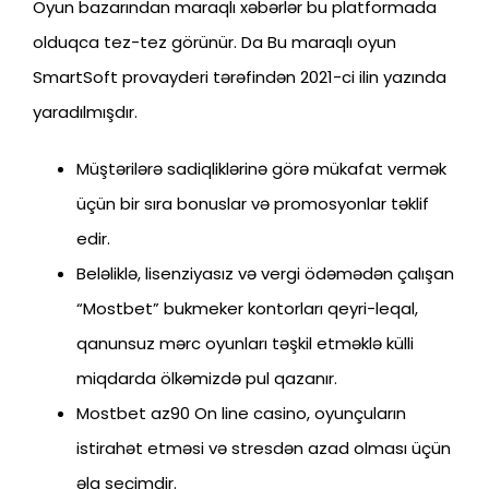
Oyun bazarından maraqlı xəbərlər bu platformada
olduqca tez-tez görünür. Da Bu maraqlı oyun
SmartSoft provayderi tərəfindən 2021-ci ilin yazında
yaradılmışdır.
Müştərilərə sadiqliklərinə görə mükafat vermək
üçün bir sıra bonuslar və promosyonlar təklif
edir.
Beləliklə, lisenziyasız və vergi ödəmədən çalışan
“Mostbet” bukmeker kontorları qeyri-leqal,
qanunsuz mərc oyunları təşkil etməklə külli
miqdarda ölkəmizdə pul qazanır.
Mostbet az90 On line casino, oyunçuların
istirahət etməsi və stresdən azad olması üçün
əla seçimdir.