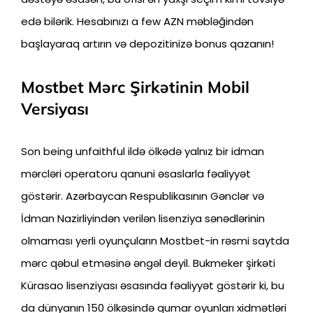
edə bilərik. Hesabınızı a few AZN məbləğindən
başlayaraq artırın və depozitinizə bonus qazanın!
Mostbet Mərc Şirkətinin Mobil
Versiyası
Son being unfaithful ildə ölkədə yalnız bir idman
mərcləri operatoru qanuni əsaslarla fəaliyyət
göstərir. Azərbaycan Respublikasının Gənclər və
İdman Nazirliyindən verilən lisenziya sənədlərinin
olmaması yerli oyunçuların Mostbet-in rəsmi saytda
mərc qəbul etməsinə əngəl deyil. Bukmeker şirkəti
Kürasao lisenziyası əsasında fəaliyyət göstərir ki, bu
da dünyanın 150 ölkəsində qumar oyunları xidmətləri