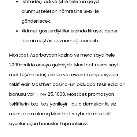
İstifadəçi adı və şifrə telefon qeyd
olunmuştelefon nömrəsinə SMS-lə
göndəriləcək.
Xidmət göstərdiyi illər ərzində kifayət qədər
daimi müştəri qazanmağı bacarıb.
Mostbet Azerbaycan kazino və mərc saytı hələ
2009-cı ildə ərsəyə gəlmişdir. Mostbet rəsmi saytı
möhtəşəm uduş prizləri və reward kampaniyaları
təklif edir. Mostbet casino-un olduqca təsir edici bir
bonusu var – INR 25, 1000. Mostbet promosyon
təkliflərini tez-tez yeniləyir—bu o deməkdir ki, siz
müntəzəm olaraq Mostbet saytında müxtəlif
oyunlar üçün bonuslar tapmalısınız.