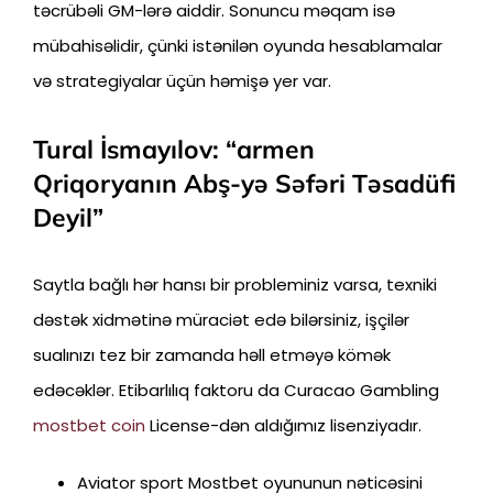
təcrübəli GM-lərə aiddir. Sonuncu məqam isə
mübahisəlidir, çünki istənilən oyunda hesablamalar
və strategiyalar üçün həmişə yer var.
Tural İsmayılov: “armen
Qriqoryanın Abş-yə Səfəri Təsadüfi
Deyil”
Saytla bağlı hər hansı bir probleminiz varsa, texniki
dəstək xidmətinə müraciət edə bilərsiniz, işçilər
sualınızı tez bir zamanda həll etməyə kömək
edəcəklər. Etibarlılıq faktoru da Curacao Gambling
mostbet coin
License-dən aldığımız lisenziyadır.
Aviator sport Mostbet oyununun nəticəsini