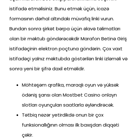
istifadə etməlisiniz. Bunu etmək üçün, icazə
formasının dərhal altındakı müvafiq linki vurun.
Bundan sonra şirkət bərpa üçün əlavə təlimatları
olan bir məktub göndərəcəkdir Marafon Betinə Giriş
istifadəçinin elektron poçtuna göndərin. Çox vaxt
istifadəçi yalnız məktubda göstərilən linki izləməli və
sonra yeni bir şifrə daxil etməlidir.
Möhtəşəm qrafika, maraqlı oyun və yüksək
ödəniş şansı olan Mostbet Casino onlayn
slotları oyunçuları saatlarla əyləndirəcək.
Tətbiq nəzər yetirdikdə onun bir çox
funksionallığının olması ilk baxışdan diqqəti
çəkir.