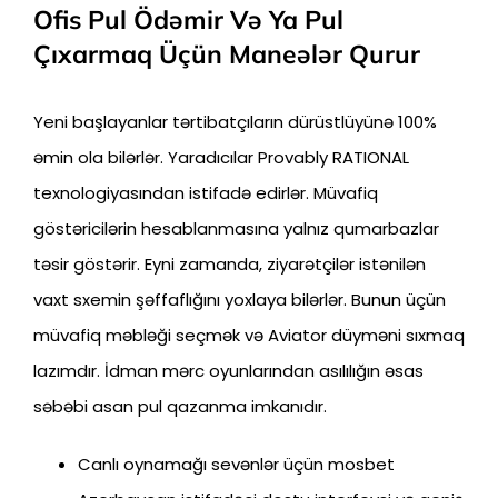
Ofis Pul Ödəmir Və Ya Pul
Çıxarmaq Üçün Maneələr Qurur
Yeni başlayanlar tərtibatçıların dürüstlüyünə 100%
əmin ola bilərlər. Yaradıcılar Provably RATIONAL
texnologiyasından istifadə edirlər. Müvafiq
göstəricilərin hesablanmasına yalnız qumarbazlar
təsir göstərir. Eyni zamanda, ziyarətçilər istənilən
vaxt sxemin şəffaflığını yoxlaya bilərlər. Bunun üçün
müvafiq məbləği seçmək və Aviator düyməni sıxmaq
lazımdır. İdman mərc oyunlarından asılılığın əsas
səbəbi asan pul qazanma imkanıdır.
Canlı oynamağı sevənlər üçün mosbet