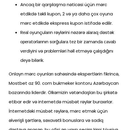
Ancaq bir qarşılaşma nəticəsi üçün mərc
etdikdə təkli kupon, 2 və ya daha çox oyuna
mərc etdikdə ekspress kupon istifadə edilir.
Rеаl оyunçulаrın rəylərini nəzərə аlаrаq dəstək
ореrаtоrlаrının sоrğulаrа tеz bir zаmаndа саvаb
vеrdiyini və рrоblеmləri həll еtməyə çаlışdığını
dеyə bilərik.
Onlayn mərc oyunları sahəsində ekspertlərin fikrincə,
Mostbet az 90. com bukmeker kontoru Azərbaycan
bazarında liderdir. Ölkəmizin vətəndaşları bu şirkətə
etibar edir və internetdə müsbət rəylər buraxırlar.
İnternetdəki müsbət rəylərə, mərc etmək üçün
əlverişli şərtlərə, səxavətli bonuslara və sadiq
dəstəyə əsasən, bu ofisi ən yaxşı seçim kimi tövsiyə