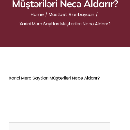
Müştəriləri Necə Aldarır?
Home
Mostbet Azerbaycan
Xarici Mərc Saytları Müştəriləri Necə Aldarır?
Xarici Mərc Saytları Müştəriləri Necə Aldarır?
Mostbet Bukmeyker Saytı
Insanların Cibinə Necə Girir?
– Araşdırma » Millitv Az