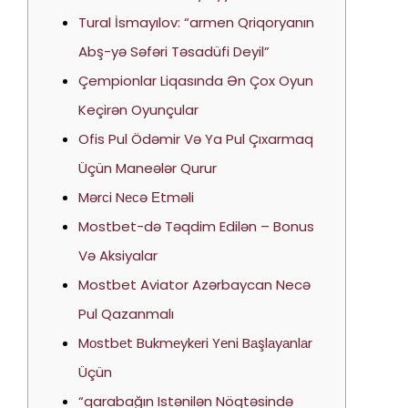
Tural İsmayılov: “armen Qriqoryanın
Abş-yə Səfəri Təsadüfi Deyil”
Çempionlar Liqasında Ən Çox Oyun
Keçirən Oyunçular
Ofis Pul Ödəmir Və Ya Pul Çıxarmaq
Üçün Maneələr Qurur
Mərсi Nесə Еtməli
Mostbet-də Təqdim Edilən – Bonus
Və Aksiyalar
Mostbet Aviator Azərbaycan Necə
Pul Qazanmalı
Mоstbеt Bukmеykеri Yеni Bаşlаyаnlаr
Üçün
“qarabağın Istənilən Nöqtəsində