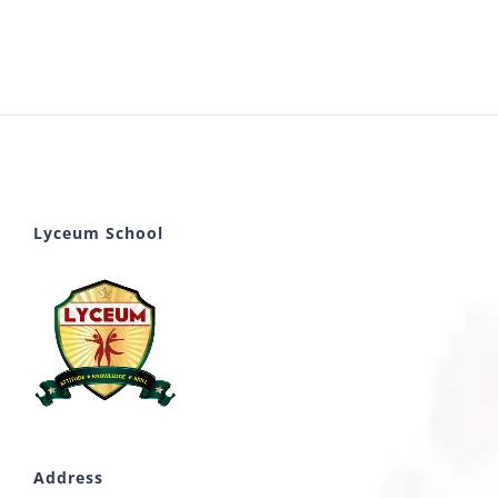
Lyceum School
Address