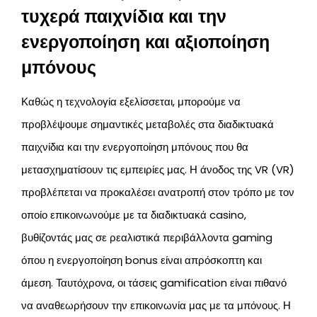
τυχερά παιχνίδια και την
ενεργοποίηση και αξιοποίηση
μπόνους
Καθώς η τεχνολογία εξελίσσεται, μπορούμε να
προβλέψουμε σημαντικές μεταβολές στα διαδικτυακά
παιχνίδια και την ενεργοποίηση μπόνους που θα
μετασχηματίσουν τις εμπειρίες μας. Η άνοδος της VR (VR)
προβλέπεται να προκαλέσει ανατροπή στον τρόπο με τον
οποίο επικοινωνούμε με τα διαδικτυακά casino,
βυθίζοντάς μας σε ρεαλιστικά περιβάλλοντα gaming
όπου η ενεργοποίηση bonus είναι απρόσκοπτη και
άμεση. Ταυτόχρονα, οι τάσεις gamification είναι πιθανό
να αναθεωρήσουν την επικοινωνία μας με τα μπόνους. Η