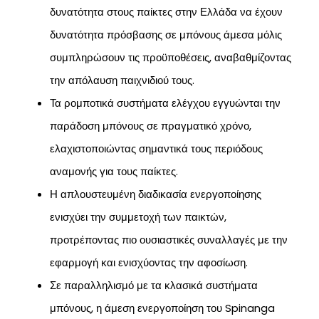
δυνατότητα στους παίκτες στην Ελλάδα να έχουν
δυνατότητα πρόσβασης σε μπόνους άμεσα μόλις
συμπληρώσουν τις προϋποθέσεις, αναβαθμίζοντας
την απόλαυση παιχνιδιού τους.
Τα ρομποτικά συστήματα ελέγχου εγγυώνται την
παράδοση μπόνους σε πραγματικό χρόνο,
ελαχιστοποιώντας σημαντικά τους περιόδους
αναμονής για τους παίκτες.
Η απλουστευμένη διαδικασία ενεργοποίησης
ενισχύει την συμμετοχή των παικτών,
προτρέποντας πιο ουσιαστικές συναλλαγές με την
εφαρμογή και ενισχύοντας την αφοσίωση.
Σε παραλληλισμό με τα κλασικά συστήματα
μπόνους, η άμεση ενεργοποίηση του Spinanga