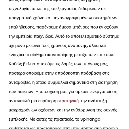
τεχνολογία, όπως της επεξεργασίας δεδομένων σε
πραγματικό χρόνο και μηχανογραφημένων συστημάτων
επαλήθευσης, παρέχουμε άμεσα μπόνους που ενισχύουν
την εμπειρία παιχνιδιού. Αυτό το αποτελεσματικό σύστημα
όχι μόνο μειώνει τους χρόνους αναμονής, αλλά και
ενισχύει το αίσθημα ικανοποίησης μεταξύ των παικτών.
Καθώς βελτιστοποιούμε τις δομές των μπόνους μας,
προτεραιοποιούμε στην απρόσκοπτη πρόσβαση στις
ανταμοιβές, η οποία συμβάλλει σημαντικά στη διατήρηση
των παικτών. Η υπόσχεσή μας για άμεσες ενεργοποίηση
αντανακλά μια ευρύτερη
στρατηγική
: την ανάπτυξη
μακροχρόνιων σχέσεων και την ενθάρρυνση της συχνής
εμπλοκής. Με αυτές τις πρακτικές, το Spinanga
καθίσταται ως πρωτοπόρος στην πρωτοποριακή παροχή