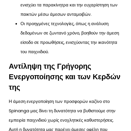
ενισχύει τα παρακίνητρα και την ευχαρίστηση των
παικτών μέσω άμεσων ανταμοιβών.
Οι προηγμένες τεχνολογίες, όπως η ανάλυση
δεδομένων σε ζωντανό χρόνο, βοηθούν την άμεση
είσοδο σε προωθήσεις, ενισχύοντας την ικανότητα
του παιχνιδιού.
Αντίληψη της Γρήγορης
Ενεργοποίησης και των Κερδών
της
Η άμεση ενεργοποίηση των προσφορών καζίνο στο
Spinanga μας δίνει τη δυνατότητα να βυθιστούμε στην
εμπειρία παιχνιδιού χωρίς ενοχλητικές καθυστερήσεις.
Αυτή η δυνατότητα μας παρέχει άμεσες οφέλη που