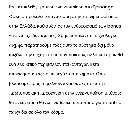
Εν κατακλείδι, η άμεση ενεργοποίηση στο Spinanga
Casino προκαλεί επανάσταση στην εμπειρία gaming
στην Ελλάδα, καθιστώντας τον ενθουσιασμό των bonus
να είναι σχεδόν άμεσος. Χρησιμοποιώντας τεχνολογία
αιχμής, παρατηρούμε πώς αυτό το σύστημα όχι μόνο
αυξάνει την ευχαρίστηση των παικτών, αλλά και προωθεί
ένα ελκυστικό περιβάλλον που ανταγωνίζεται
οποιοδήποτε καζίνο με μεγάλα στοιχήματα. Όσο
βλέπουμε προς το μέλλον, είναι σαφές ότι αυτή η
πρωτοποριακή προσέγγιση στην ενεργοποίηση μπόνους
θα ενδέχεται πιθανώς να θέσει το πρότυπο για τα online
παιχνίδια σε όλο τον κόσμο.