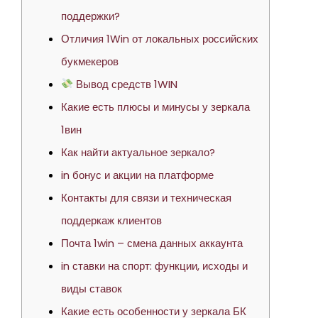
поддержки?
Отличия 1Win от локальных российских
букмекеров
Вывод средств 1WIN
Какие есть плюсы и минусы у зеркала
1вин
Как найти актуальное зеркало?
in бонус и акции на платформе
Контакты для связи и техническая
поддеркаж клиентов
Почта 1win – смена данных аккаунта
in ставки на спорт: функции, исходы и
виды ставок
Какие есть особенности у зеркала БК