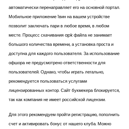
автоматически перенаправляет его на основной портал.
Мобильное приложение 1вин на вашем устройстве
позволит заключать пари в любое время, в любом
месте. Процесс скачивания apk файла не занимает
большого количества времени, а установка проста и
доступна для каждого пользователя. За использование
офшора не предусмотрено ответственности для
пользователей. Однако, чтобы играть легально,
рекомендуется пользоваться услугами
лицензированных контор. Сайт букмекера блокируется,
так как компания не имеет российской лицензии.
Для этого рекомендуем пройти регистрацию, пополнить
счет и активировать бонус от нашего клуба. Можно