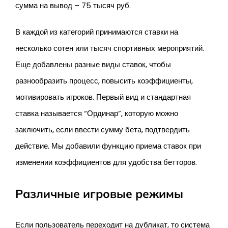
сумма на вывод – 75 тысяч руб.
В каждой из категорий принимаются ставки на
несколько сотен или тысяч спортивных мероприятий.
Еще добавлены разные виды ставок, чтобы
разнообразить процесс, повысить коэффициенты,
мотивировать игроков. Первый вид и стандартная
ставка называется “Ординар”, которую можно
заключить, если ввести сумму бета, подтвердить
действие. Мы добавили функцию приема ставок при
изменении коэффициентов для удобства бетторов.
Различные игровые режимы
Если пользователь переходит на дубликат, то система