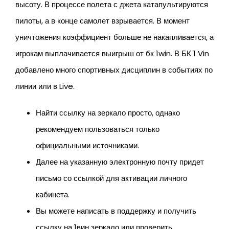
высоту. В процессе полета с джета катапультируются
пилоты, а в конце самолет взрывается. В момент
уничтожения коэффициент больше не накапливается, а
игрокам выплачивается выигрыш от бк 1win. В БК 1 Vin
добавлено много спортивных дисциплин в событиях по
линии или в Live.
Найти ссылку на зеркало просто, однако
рекомендуем пользоваться только
официальными источниками.
Далее на указанную электронную почту придет
письмо со ссылкой для активации личного
кабинета.
Вы можете написать в поддержку и получить
ссылку на 1вин зеркало или проверить