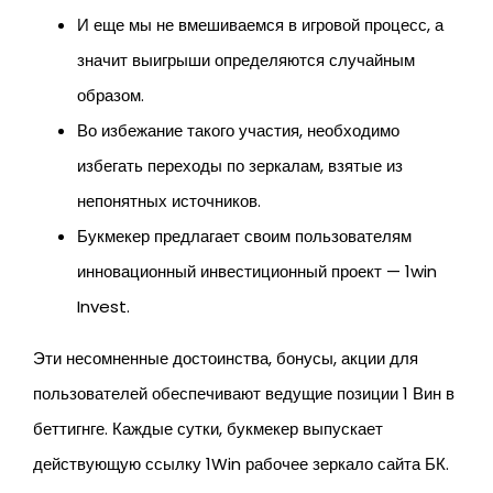
И еще мы не вмешиваемся в игровой процесс, а
значит выигрыши определяются случайным
образом.
Во избежание такого участия, необходимо
избегать переходы по зеркалам, взятые из
непонятных источников.
Букмекер предлагает своим пользователям
инновационный инвестиционный проект — 1win
Invest.
Эти несомненные достоинства, бонусы, акции для
пользователей обеспечивают ведущие позиции 1 Вин в
беттигнге. Каждые сутки, букмекер выпускает
действующую ссылку 1Win рабочее зеркало сайта БК.