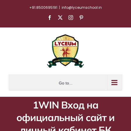
Skip
+91.8500695191
|
info@lyceumschool.in
to
Facebook
X
Instagram
Pinterest
content
Go to...
1WIN Вход на
официальный сайт и
личный кабинет БК