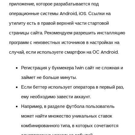
приложение, которое разрабатывается под
операционные системы Android, iOS. Ссылки на
утилиту есть в правой верхней части стартовой
страницы сайта. Рекомендуем разрешить инсталляцию
программ с неизвестных источников в настройках на
случай, если используете смартфон на ОС Android.
Регистрация у букмекера 1win сайт не сложная и
займет не больше минуты.
Если беттер использует оператора в первый раз,
ему необходимо завести аккаунт.
Например, в разделе футбола пользователь
может найти множество уникальных ставок
комбинированного типа, в которых сочетаются