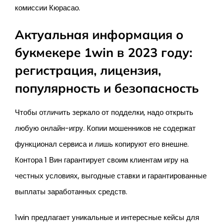
комиссии Кюрасао.
Актуальная информация о
букмекере 1win в 2023 году:
регистрация, лицензия,
популярность и безопасность
Чтобы отличить зеркало от подделки, надо открыть
любую онлайн-игру. Копии мошенников не содержат
функционал сервиса и лишь копируют его внешне.
Контора 1 Вин гарантирует своим клиентам игру на
честных условиях, выгодные ставки и гарантированные
выплаты заработанных средств.
1win предлагает уникальные и интересные кейсы для