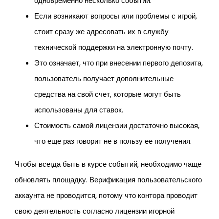
одновременно несколько событий.
Если возникают вопросы или проблемы с игрой,
стоит сразу же адресовать их в службу
технической поддержки на электронную почту.
Это означает, что при внесении первого депозита,
пользователь получает дополнительные
средства на свой счет, которые могут быть
использованы для ставок.
Стоимость самой лицензии достаточно высокая,
что еще раз говорит не в пользу ее получения.
Чтобы всегда быть в курсе событий, необходимо чаще
обновлять площадку. Верификация пользовательского
аккаунта не проводится, потому что контора проводит
свою деятельность согласно лицензии игорной