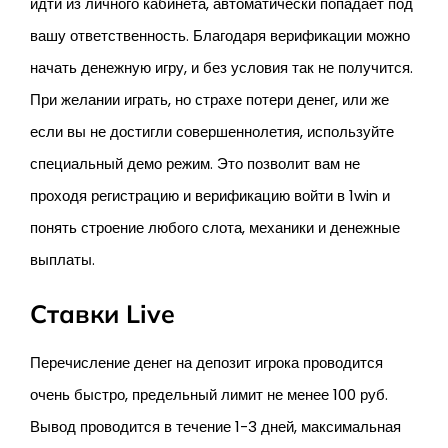
идти из личного кабинета, автоматически попадает под
вашу ответственность. Благодаря верификации можно
начать денежную игру, и без условия так не получится.
При желании играть, но страхе потери денег, или же
если вы не достигли совершеннолетия, используйте
специальный демо режим. Это позволит вам не
проходя регистрацию и верификацию войти в 1win и
понять строение любого слота, механики и денежные
выплаты.
Ставки Live
Перечисление денег на депозит игрока проводится
очень быстро, предельный лимит не менее 100 руб.
Вывод проводится в течение 1-3 дней, максимальная