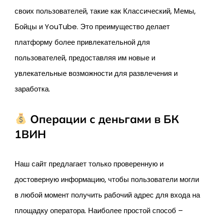
своих пользователей, такие как Классический, Мемы,
Бойцы и YouTube. Это преимущество делает
платформу более привлекательной для
пользователей, предоставляя им новые и
увлекательные возможности для развлечения и
заработка.
Операции с деньгами в БК
1ВИН
Наш сайт предлагает только проверенную и
достоверную информацию, чтобы пользователи могли
в любой момент получить рабочий адрес для входа на
площадку оператора. Наиболее простой способ –