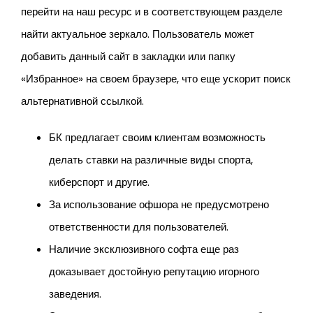
перейти на наш ресурс и в соответствующем разделе
найти актуальное зеркало. Пользователь может
добавить данный сайт в закладки или папку
«Избранное» на своем браузере, что еще ускорит поиск
альтернативной ссылкой.
БК предлагает своим клиентам возможность
делать ставки на различные виды спорта,
киберспорт и другие.
За использование офшора не предусмотрено
ответственности для пользователей.
Наличие эксклюзивного софта еще раз
доказывает достойную репутацию игорного
заведения.