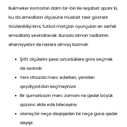
Bukmeker kontorları daim bir-biri ilə rəqabət aparır ki,
bu da əmsalların ölçüsünə müsbət təsir göstərir.
Gözlənildiyi kimi, futbol matçları oyunçuları ən sərfəli
əmsallarla sevindirəcək. Burada idman tədbirinin
əhəmiyyətini də nəzərə almaq lazımdır.
Şrift ölçülərini şəxsi üstünlüklərə görə seçmək
də asandır.
Yeni cihazda mərc edərkən, yenidən
qeydiyyatdan keçməyinizə
Bir qumarbazın mərc zamanı nə qədər böyük
qazanc əldə edə biləcəyinə
olaraq bir neçə dəqiqədən bir neçə günə qədər
dəyişir.