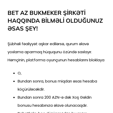
BET AZ BUKMEKER ŞİRKƏTİ
HAQQINDA BİLMƏLİ OLDUĞUNUZ
ƏSAS ŞEY!
Şübhəli fəaliyyət aşkar edilərsə, qurum əlavə
yoxlama aparmaq hüququnu özündə saxlayır.
Həmçinin, platforma oyunçunun hesablarını bloklaya
O,
Bundan sonra, bonus miqdarı əsas hesaba
köçürüləcəkdir.
Bundan sonra 200 AZN-ə dək Xoş Gəldin
bonusu hesabınıza əlavə olunacaqdır.