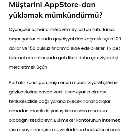
Müştərini AppStore-dan
yükləmək mümkündürmü?
Oyunçular idmana mərc etməyi üstün tuturlarsa,
oxşar şərtlər altında qeydiyyatdan keçmək üçün 100
dollar və 150 ​​pulsuz fırlanma əldə edə bilərlər. 1 x bet
bukmeker kontorunda getdikcə daha çox ziyarətçi
mərc etmək üçün
Portalın xarici görünüşü onun müasir ziyarətçilərinin
gözləntilərinə cavab verir. Lisenziyanın olması
təhlükəsizliklə bağlı yarana biləcək narahatlıqlar
olmadan mərclərin yerləşdirilməsinin mümkün
olacağını təsdiqləyir. Bukmeker kontorunun internet
rəsmi saytı həmçinin sevimli idman hadisələrini canlı