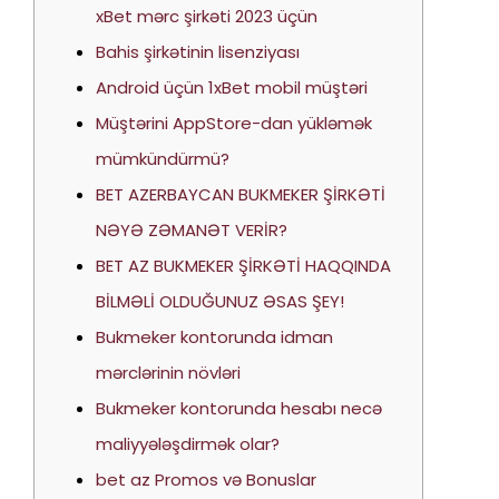
xBet mərc şirkəti 2023 üçün
Bahis şirkətinin lisenziyası
Android üçün 1xBet mobil müştəri
Müştərini AppStore-dan yükləmək
mümkündürmü?
BET AZERBAYCAN BUKMEKER ŞİRKƏTİ
NƏYƏ ZƏMANƏT VERİR?
BET AZ BUKMEKER ŞİRKƏTİ HAQQINDA
BİLMƏLİ OLDUĞUNUZ ƏSAS ŞEY!
Bukmeker kontorunda idman
mərclərinin növləri
Bukmeker kontorunda hesabı necə
maliyyələşdirmək olar?
bet az Promos və Bonuslar