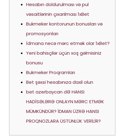
Hesabın doldurulması və pul
vəsaitlərinin çıxarılması 1xBet
Bukmeker kontorunun bonusları və
promosyonları
İdmana necə mərc etmək olar 1xBet?
Yeni bahisçilər üçün xoş gəlmisiniz
bonusu
Bukmeker Proqramları
Bet şəxsi hesabınıza daxil olun
bet azerbaycan dƏ HANSI
HADİSƏLƏRƏ ONLAYN MƏRC ETMƏK
MÜMKÜNDÜR? İDMAN ÜZRƏ HANSI
PROQNOZLARA ÜSTÜNLÜK VERİLİR?