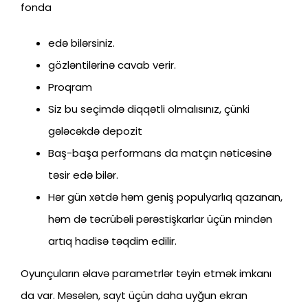
fonda
edə bilərsiniz.
gözləntilərinə cavab verir.
Proqram
Siz bu seçimdə diqqətli olmalısınız, çünki
gələcəkdə depozit
Baş-başa performans da matçın nəticəsinə
təsir edə bilər.
Hər gün xətdə həm geniş populyarlıq qazanan,
həm də təcrübəli pərəstişkarlar üçün mindən
artıq hadisə təqdim edilir.
Oyunçuların əlavə parametrlər təyin etmək imkanı
da var. Məsələn, sayt üçün daha uyğun ekran