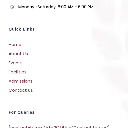
Monday -Saturday: 8:00 AM - 6:00 PM
Quick Links
Home
About Us
Events
Facilities
Admissions
Contact us
For Queries
[contact-form-7 id="8" title="Contact footer"]