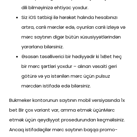
dili bilməyinizə ehtiyac yoxdur.
Siz iOS tətbiqi ilə hərəkət halında hesabınızı
artıra, canlı mərclər edə, oyunları canlı izləyə və
mərc saytının digər bütün xüsusiyyətlərindən
yararlana bilərsiniz.
Əsasən təsəlliverici bir hədiyyədir ki 1xBet heç
bir mərc şərtləri yoxdur – alınan vəsaiti geri
götürə və ya istənilən mərc üçün pulsuz
mərcdən istifadə edə bilərsiniz.
Bukmeker kontorunun saytının mobil versiyasında 1x
bet Bir çox variant var, amma etmək üçünMərc
etmək üçün qeydiyyat prosedurundan keçməlisiniz.
Ancaq istifadəçilər mərc saytının başqa promo-