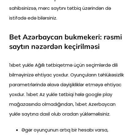
sahibsinizsə, mərc saytını tətbiq üzərindən də
istifadə edə bilərsiniz.
Bet Azərbaycan bukmekeri: rəsmi
saytın nəzərdən keçirilməsi
1xbet yukle Ağıllı tətbiqetmə üçün seçimlərdə dili
bilməyinizə ehtiyac yoxdur. Oyunçuların təhlükəsizlik
parametrlərində əlavə dəyişikliklər etməyə ehtiyac
yoxdur. 1xbet Az yukle tətbiqi hələ google play
mağazasında olmadığından, 1xbet Azerbaycan
yukle saytına daxil olub oradan yükləməlisiniz.
Əgər oyunçunun artıq bir hesabı varsa,