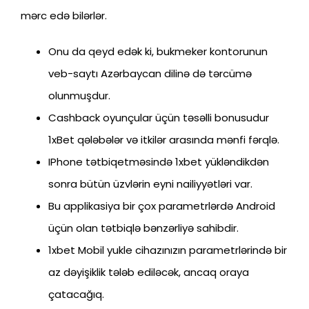
mərc edə bilərlər.
Onu da qeyd edək ki, bukmeker kontorunun
veb-saytı Azərbaycan dilinə də tərcümə
olunmuşdur.
Cashback oyunçular üçün təsəlli bonusudur
1xBet qələbələr və itkilər arasında mənfi fərqlə.
IPhone tətbiqetməsində 1xbet yükləndikdən
sonra bütün üzvlərin eyni nailiyyətləri var.
Bu applikasiya bir çox parametrlərdə Android
üçün olan tətbiqlə bənzərliyə sahibdir.
1xbet Mobil yukle cihazınızın parametrlərində bir
az dəyişiklik tələb ediləcək, ancaq oraya
çatacağıq.