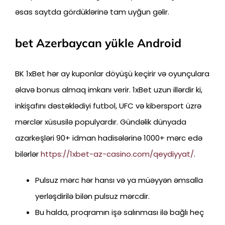
əsas saytda gördüklərinə tam uyğun gəlir.
bet Azerbaycan yükle Android
BK 1xBet hər ay kuponlar döyüşü keçirir və oyunçulara
əlavə bonus almaq imkanı verir. 1xBet uzun illərdir ki,
inkişafını dəstəklədiyi futbol, UFC və kibersport üzrə
mərclər xüsusilə populyardır. Gündəlik dünyada
azarkeşləri 90+ idman hadisələrinə 1000+ mərc edə
bilərlər
https://1xbet-az-casino.com/qeydiyyat/
.
Pulsuz mərc hər hansı və ya müəyyən əmsalla
yerləşdirilə bilən pulsuz mərcdir.
Bu halda, proqramın işə salınması ilə bağlı heç