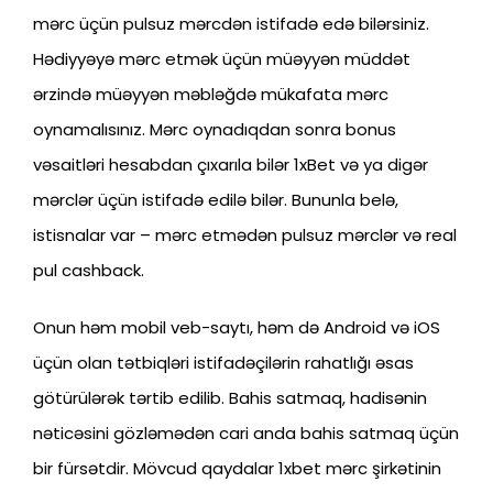
mərc üçün pulsuz mərcdən istifadə edə bilərsiniz.
Hədiyyəyə mərc etmək üçün müəyyən müddət
ərzində müəyyən məbləğdə mükafata mərc
oynamalısınız. Mərc oynadıqdan sonra bonus
vəsaitləri hesabdan çıxarıla bilər 1xBet və ya digər
mərclər üçün istifadə edilə bilər. Bununla belə,
istisnalar var – mərc etmədən pulsuz mərclər və real
pul cashback.
Onun həm mobil veb-saytı, həm də Android və iOS
üçün olan tətbiqləri istifadəçilərin rahatlığı əsas
götürülərək tərtib edilib. Bahis satmaq, hadisənin
nəticəsini gözləmədən cari anda bahis satmaq üçün
bir fürsətdir. Mövcud qaydalar 1xbet mərc şirkətinin