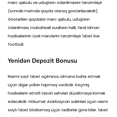
mərc qəbulu və uduşların ödənilməsini tənzimləyir
(sonraki mətndə qayda olaraq göstəriləcəkdir).
Göstərilən qaydalar mərc qəbulu, uduşların
ödənilməsi, mübahisəli sualların həlli, fərdi idman
hadisələrinin özəl mərclərini tənzimləyir 1xbet live
football.
Yenidən Depozit Bonusu
Rəsmi sayt 1xbet açılmırsa, idmana bahis etmək
üçün digər yolları tapmaq vacibdir. Keçmiş
hadisələrin ətraflı təsviri səhvləri düzəltməyə kömək
edəcəkdir. Hökumət Azərbaycan sakinləri üçün rəsmi
saytı 1xbet bloklamaq üçün tədbirlər görə bilər. 1xbet