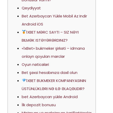
Qeydiyyat
Bet Azerbaycan Yükle Mobil Az Indir
Android iOS
1XBET MƏRC SAYTI – SIZ NƏYI
BILMƏK ISTƏYƏRƏRDINIZ?
«1xBet» bukmeker şirkəti – idmana
onlayn qoyulan mərclər
Oyun nəticələri
Bet şəxsi hesabınıza daxil olun
1XBET BUKMEKER KOMPANIYASININ
ÜSTÜNLÜKLƏRI NƏ ILƏ ƏLAQƏLIDIR?
bet Azerbaycan yükle Android
İlk depozit bonusu
Minimum və maksimum tariflərMərclər