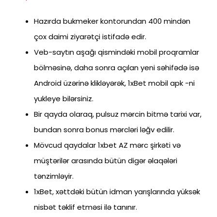
Hazırda bukmeker kontorundan 400 mindən
çox daimi ziyarətçi istifadə edir.
Veb-saytın aşağı qismindəki mobil proqramlar
bölməsinə, daha sonra açılan yeni səhifədə isə
Android üzərinə klikləyərək, 1xBet mobil apk -ni
yukleye bilərsiniz.
Bir qayda olaraq, pulsuz mərcin bitmə tarixi var,
bundan sonra bonus mərcləri ləğv edilir.
Mövcud qaydalar 1xbet AZ mərc şirkəti və
müştərilər arasında bütün digər əlaqələri
tənzimləyir.
1xBet, xəttdəki bütün idman yarışlarında yüksək
nisbət təklif etməsi ilə tanınır.