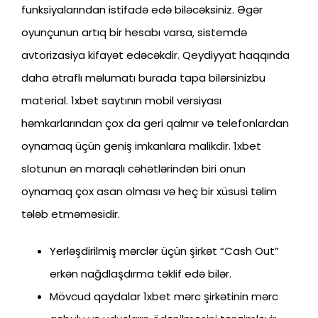
funksiyalarından istifadə edə biləcəksiniz. Əgər
oyunçunun artıq bir hesabı varsa, sistemdə
avtorizasiya kifayət edəcəkdir. Qeydiyyat haqqında
daha ətraflı məlumatı burada tapa bilərsinizbu
material. 1xbet saytının mobil versiyası
həmkarlarından çox da geri qalmır və telefonlardan
oynamaq üçün geniş imkanlara malikdir. 1xbet
slotunun ən maraqlı cəhətlərindən biri onun
oynamaq çox asan olması və heç bir xüsusi təlim
tələb etməməsidir.
Yerləşdirilmiş mərclər üçün şirkət “Cash Out”
erkən nağdlaşdırma təklif edə bilər.
Mövcud qaydalar 1xbet mərc şirkətinin mərc