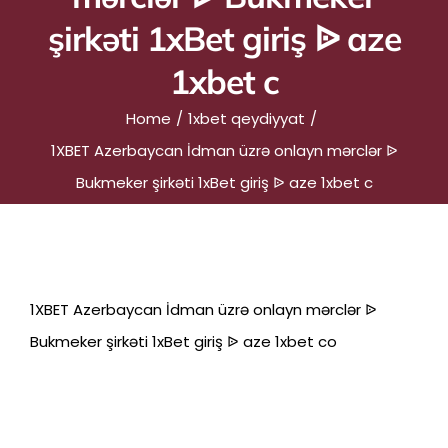
şirkəti 1xBet giriş ᐉ aze
1xbet c
Home
1xbet qeydiyyat
1XBET Azerbaycan İdman üzrə onlayn mərclər ᐉ
Bukmeker şirkəti 1xBet giriş ᐉ aze 1xbet c
1XBET Azerbaycan İdman üzrə onlayn mərclər ᐉ
Bukmeker şirkəti 1xBet giriş ᐉ aze 1xbet co
1xBet Azərbaycan: rəsmi
saytın nəzərdən keçirilməsi