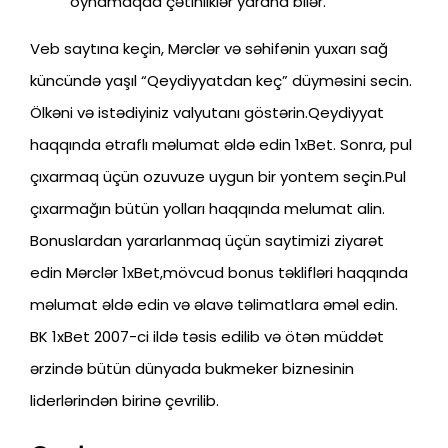
oynamaqda çətinliklər yarana bilər.
Veb saytına keçin, Mərclər və səhifənin yuxarı sağ
küncündə yaşıl “Qeydiyyatdan keç” düyməsini secin.
Ölkəni və istədiyiniz valyutanı göstərin.Qeydiyyat
haqqında ətraflı məlumat əldə edin 1xBet. Sonra, pul
çıxarmaq üçün ozuvuze uygun bir yontem seçin.Pul
çıxarmağın bütün yolları haqqında melumat alin.
Bonuslardan yararlanmaq üçün saytimizi ziyarət
edin Mərclər 1xBet,mövcud bonus təklifləri haqqında
məlumat əldə edin və əlavə təlimatlara əməl edin.
BK 1xBet 2007-ci ildə təsis edilib və ötən müddət
ərzində bütün dünyada bukmeker biznesinin
liderlərindən birinə çevrilib.