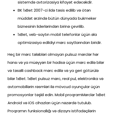
sistemdə avtorizasiya kifayət edəcəkdir.
BK 1xBet 2007-ci ildə təsis edilib və ötən
müddət ərzində bütün dünyada bukmeker
biznesinin liderlərindən birinə çevrilib.
1xBet, veb-saytın mobil telefonlar üçün əla
optimizasiya edildiyi mərc saytlarından biridir.
Heç bir mərc tələbləri olmayan pulsuz mərclər hər
hansı və ya müəyyən bir hadisə üçün mərc edilə bilər
və təsəlli cashback mərc edilə və ya geri götürülə
bilər 1xBet. 1xBet pulsuz mərc, real pul, elektronika və
avtomobillərin rəsmləri ilə mövcud oyunçular üçün
promosyonlar təşkil edin. Mobil proqramMərclər 1xBet
Android və iOS cihazları üçün nəzərdə tutulub.
Proqramın funksionallığı və dizaynı istifadəçilərin