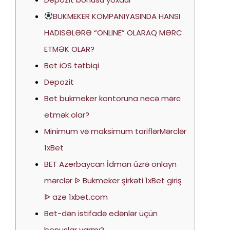
BUKMEKER KOMPANIYASINDA HANSI
HADISƏLƏRƏ “ONLINE” OLARAQ MƏRC
ETMƏK OLAR?
Bet iOS tətbiqi
Depozit
Bet bukmeker kontoruna necə mərc
etmək olar?
Minimum və maksimum tariflərMərclər
1xBet
BET Azerbaycan İdman üzrə onlayn
mərclər ᐉ Bukmeker şirkəti 1xBet giriş
ᐉ aze 1xbet.com
Bet-dən istifadə edənlər üçün
bonuslar varmı?