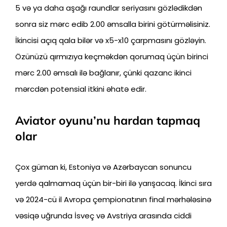
5 və ya daha aşağı raundlar seriyasını gözlədikdən
sonra siz mərc edib 2.00 əmsalla birini götürməlisiniz.
İkincisi açıq qala bilər və x5-x10 çarpmasını gözləyin.
Özünüzü qırmızıya keçməkdən qorumaq üçün birinci
mərc 2.00 əmsalı ilə bağlanır, çünki qazanc ikinci
mərcdən potensial itkini əhatə edir.
Aviator oyunu’nu hardan tapmaq
olar
Çox güman ki, Estoniya və Azərbaycan sonuncu
yerdə qalmamaq üçün bir-biri ilə yarışacaq. İkinci sıra
və 2024-cü il Avropa çempionatının final mərhələsinə
vəsiqə uğrunda İsveç və Avstriya arasında ciddi