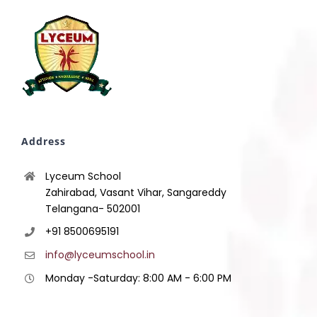
Address
Lyceum School
Zahirabad, Vasant Vihar, Sangareddy
Telangana- 502001
+91 8500695191
info@lyceumschool.in
Monday -Saturday: 8:00 AM - 6:00 PM