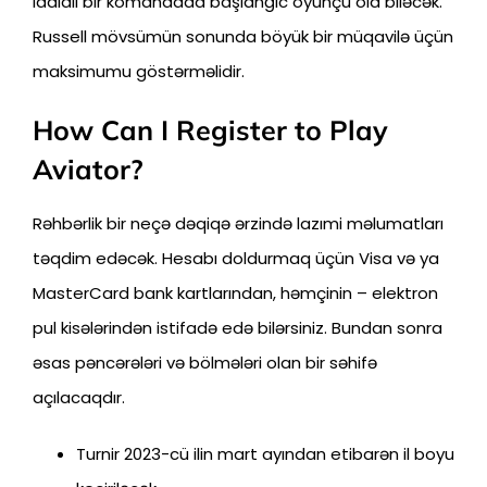
iddialı bir komandada başlanğıc oyunçu ola biləcək.
Russell mövsümün sonunda böyük bir müqavilə üçün
maksimumu göstərməlidir.
How Can I Register to Play
Aviator?
Rəhbərlik bir neçə dəqiqə ərzində lazımi məlumatları
təqdim edəcək. Hesabı doldurmaq üçün Visa və ya
MasterCard bank kartlarından, həmçinin – elektron
pul kisələrindən istifadə edə bilərsiniz. Bundan sonra
əsas pəncərələri və bölmələri olan bir səhifə
açılacaqdır.
Turnir 2023-cü ilin mart ayından etibarən il boyu