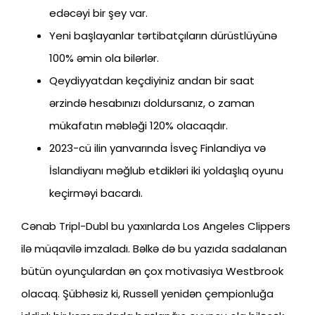
edəcəyi bir şey var.
Yeni başlayanlar tərtibatçıların dürüstlüyünə
100% əmin ola bilərlər.
Qeydiyyatdan keçdiyiniz andan bir saat
ərzində hesabınızı doldursanız, o zaman
mükafatın məbləği 120% olacaqdır.
2023-cü ilin yanvarında İsveç Finlandiya və
İslandiyanı məğlub etdikləri iki yoldaşlıq oyunu
keçirməyi bacardı.
Cənab Tripl-Dubl bu yaxınlarda Los Angeles Clippers
ilə müqavilə imzaladı. Bəlkə də bu yazıda sadalanan
bütün oyunçulardan ən çox motivasiya Westbrook
olacaq. Şübhəsiz ki, Russell yenidən çempionluğa