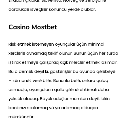
sıradan çıxıblar. Sloveniya, Norveç və Serbiya ilə
dördlükdə isveçlilər sonuncu yerdə olublar.
Casino Mostbet
Risk etmək istəməyən oyunçular üçün minimal
xərclərlə oynamaq təklif olunur. Bunun üçün hər turda
iştirak etməyə çalışaraq kiçik mərclər etmək lazımdır.
Bu o demək deyil ki, göstərişlər bu oyunda qələbəyə
– zəmanət verə bilər. Bununla belə, onlara qulaq
asmaqla, oyunçuların qalib gəlmə ehtimalı daha
yüksək olacaq. Böyük uduşlar mümkün deyil, lakin
bankınızı saxlamaq və ya artırmaq olduqca
mümkündür.