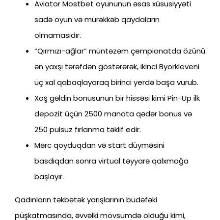
Aviator Mostbet oyununun əsas xüsusiyyəti
sadə oyun və mürəkkəb qaydaların
olmamasıdır.
“Qırmızı-ağlar” müntəzəm çempionatda özünü
ən yaxşı tərəfdən göstərərək, ikinci Byorkleveni
üç xal qabaqlayaraq birinci yerdə başa vurub.
Xoş gəldin bonusunun bir hissəsi kimi Pin-Up ilk
depozit üçün 2500 manata qədər bonus və
250 pulsuz fırlanma təklif edir.
Mərc qoyduqdan və start düyməsini
basdıqdan sonra virtual təyyarə qalxmağa
başlayır.
Qadınların təkbətək yarışlarının budəfəki
püşkatmasında, əvvəlki mövsümdə olduğu kimi,