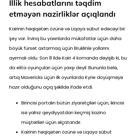
İllik hesabatlarını təqdim
etməyən nazirliklər açıqlandı
Kairinin həqiqətən özünə və Liqaya sübut edəcəyi bir
şey var. İrvinq bu yaxınlarda mükafatlar üçün daha
böyük fürsət axtarmaq üçün Bruklinlə yollarını
ayırmalı oldu. Son 8 ildə Kairi 4 komanda dəyişib ki, bu
da elita oyunçuları üçün yaxşı deyil. Bununla belə,
artıq Mavericks üçün ilk oyunlarda Kyrie döyüşməyə
hazır olduğunu açıq şəkildə ifadə etdi.
Birincisi portalın bütün ziyarətçiləri üçün, ikincisi
isə yalnız qeydiyyatdan keçmiş kazino
müştəriləri üçün əlçatandır.
Kairinin həqiqətən özünə və Liqaya sübut