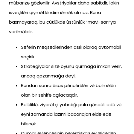
mübarizə gözlənilir. Avstriyalılar daha sabitdir, lakin
isveçliləri qiymətləndirməmək olmaz. Buna
baxmayaraq, bu cütlükdə üstünlük “mavi-sarı”ya
verilməlidir.
Səfərin məqsədlərindən asılı olaraq avtomobil
seçirik.
Strategiyalar sizə oyunu qurmağa imkan verir,
ancaq qazanmağa deyil.
Bundan sonra əsas pəncərələri və bölmələri
olan bir səhifə açılacaqdır.
Beləliklə, ziyarətçi yatırdığı pula qənaət edə və
eyni zamanda lazımi bacarıqları əldə edə
biləcək.
Qumar əyləncəsinin pərəstişkarı əvvəlcədən