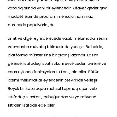
kataloqlarında yeni bir əyləncədir. Kifayət qədər qısa
müddət ərzində proqram məhsulu inanılmaz
dərəcədə populyarlaşdı.
Limit və digər eyni dərəcədə vacib məlumatlar rəsmi
veb-saytın müvafiq bölməsində yerləşir. Bu halda,
platforma müştərisinə bir çıxarış lazımdır. Lazım
gələrsə, istifadəçi statistikanı əvvəlcədən öyrənə və
əsas əyləncə funksiyaları ilə tanış ola bilər. Bütün
lazımi məlumatlar əyləncənin təsvirində yerləşir.
Böyük bir kataloqda məhsul tapmaq üçün veb
istifadəçisi axtarış çubuğundan və ya mövcud
filtrdən istifadə edə bilər.