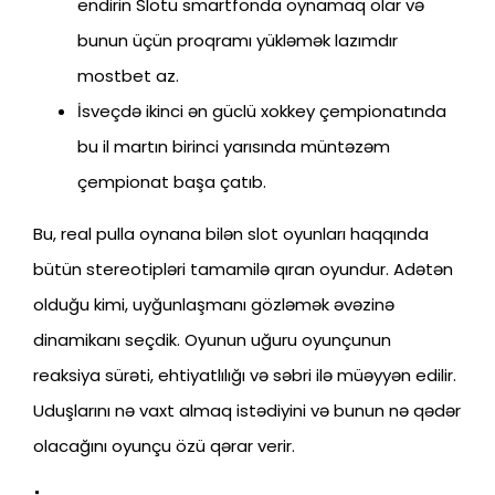
endirin Slotu smartfonda oynamaq olar və
bunun üçün proqramı yükləmək lazımdır
mostbet az.
İsveçdə ikinci ən güclü xokkey çempionatında
bu il martın birinci yarısında müntəzəm
çempionat başa çatıb.
Bu, real pulla oynana bilən slot oyunları haqqında
bütün stereotipləri tamamilə qıran oyundur. Adətən
olduğu kimi, uyğunlaşmanı gözləmək əvəzinə
dinamikanı seçdik. Oyunun uğuru oyunçunun
reaksiya sürəti, ehtiyatlılığı və səbri ilə müəyyən edilir.
Uduşlarını nə vaxt almaq istədiyini və bunun nə qədər
olacağını oyunçu özü qərar verir.