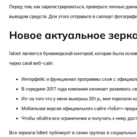
Перед тем, как зарегистрироваться, проверьте личные дан
выводом средств. Для этого отправьте в саппорт фотографи
Новое актуальное зерк
1xbet является букмекерской конторой, которая была основ
через свой веб-сайт.
Интерфейс и функционал программы схож с официаль
В середине 2017 года компания начинает развивать с
Из-за того что у меня выигрыш 20т.р., мне порезали
Мобильная версия официального сайте «1хБет» предна
Чтобы обойти все ограничения и получить к нему дост
Все зеркала 1xBet публикует в своих группах в социальны