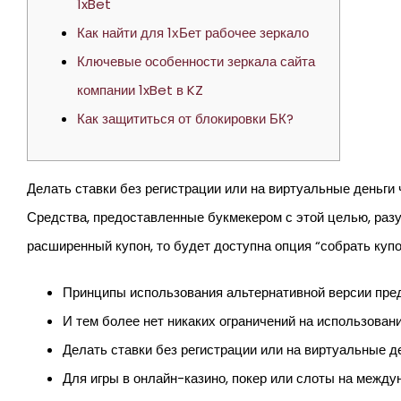
1xBet
Как найти для 1хБет рабочее зеркало
Ключевые особенности зеркала сайта
компании 1xBet в KZ
Как защититься от блокировки БК?
Делать ставки без регистрации или на виртуальные деньги 
Средства, предоставленные букмекером с этой целью, разу
расширенный купон, то будет доступна опция “собрать купо
Принципы использования альтернативной версии пре
И тем более нет никаких ограничений на использован
Делать ставки без регистрации или на виртуальные де
Для игры в онлайн-казино, покер или слоты на между