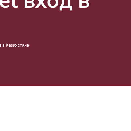
д в Казахстане