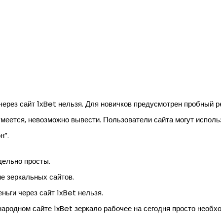
через сайт 1хBet нельзя. Для новичков предусмотрен пробный р
меется, невозможно вывести. Пользователи сайта могут исполь
н”.
дельно просты.
ие зеркальных сайтов.
ньги через сайт 1хBet нельзя.
народном сайте 1xBet зеркало рабочее на сегодня просто необх