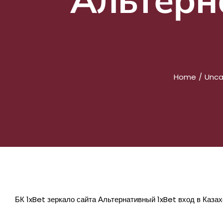
Home
Unca
БК 1xBet зеркало сайта Альтернативный 1xBet вход в Каза