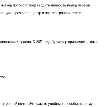
букмекер попросит подтвердить личность перед первым
тации через колл-центр и по электронной почте.
лицензии Кюрасао. С 2011 года букмекер принимает ставки
рте.
 электронной почте. Это самые удобные способы напрямую