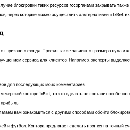
случае блокировки таких ресурсов госорганами закрывать также 
в, через которые можно осуществить альтернативный 1xBet вхо
д
от призового фонда. Профит также зависит от размера пула и к
улучшением сервиса для клиентов. Например, эксперты выделяю
узере для последующих моих комментариев.
мекерской конторе 1xBet, то это сделать не составит особенного
 прибыль.
длагаем вам ознакомиться с другими способами обойти блокировк
ей и футбол. Контора предлагает сделать прогноз на точный сче