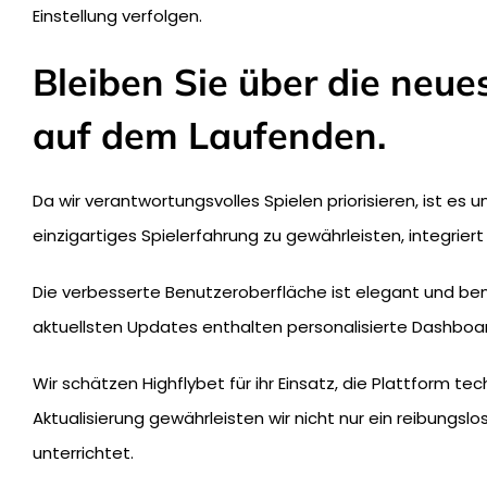
Einstellung verfolgen.
Bleiben Sie über die neu
auf dem Laufenden.
Da wir verantwortungsvolles Spielen priorisieren, ist e
einzigartiges Spielerfahrung zu gewährleisten, integriert
Die verbesserte Benutzeroberfläche ist elegant und benu
aktuellsten Updates enthalten personalisierte Dashboar
Wir schätzen Highflybet für ihr Einsatz, die Plattform t
Aktualisierung gewährleisten wir nicht nur ein reibung
unterrichtet.