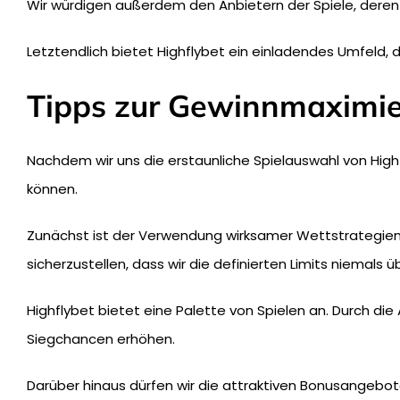
Wir würdigen außerdem den Anbietern der Spiele, deren 
Letztendlich bietet Highflybet ein einladendes Umfeld,
Tipps zur Gewinnmaximie
Nachdem wir uns die erstaunliche Spielauswahl von High
können.
Zunächst ist der Verwendung wirksamer Wettstrategien u
sicherzustellen, dass wir die definierten Limits niemals ü
Highflybet bietet eine Palette von Spielen an. Durch di
Siegchancen erhöhen.
Darüber hinaus dürfen wir die attraktiven Bonusangebot