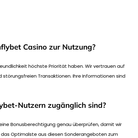
flybet Casino zur Nutzung?
undlichkeit höchste Priorität haben. Wir vertrauen auf
 störungsfreien Transaktionen. Ihre Informationen sind
flybet-Nutzern zugänglich sind?
 deine Bonusberechtigung genau überprüfen, damit wir
gen das Optimalste aus diesen Sonderangeboten zum