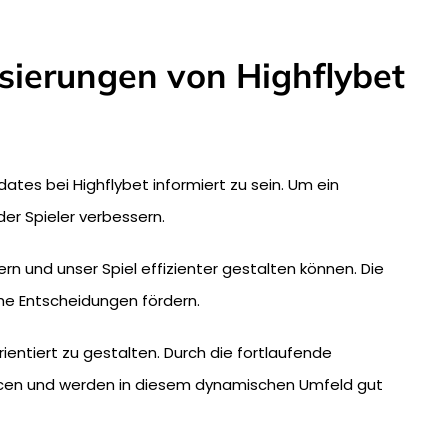
isierungen von Highflybet
ates bei Highflybet informiert zu sein. Um ein
der Spieler verbessern.
n und unser Spiel effizienter gestalten können. Die
che Entscheidungen fördern.
ientiert zu gestalten. Durch die fortlaufende
hancen und werden in diesem dynamischen Umfeld gut