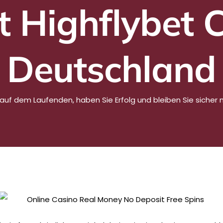
t Highflybet 
Deutschland
 auf dem Laufenden, haben Sie Erfolg und bleiben Sie sicher 