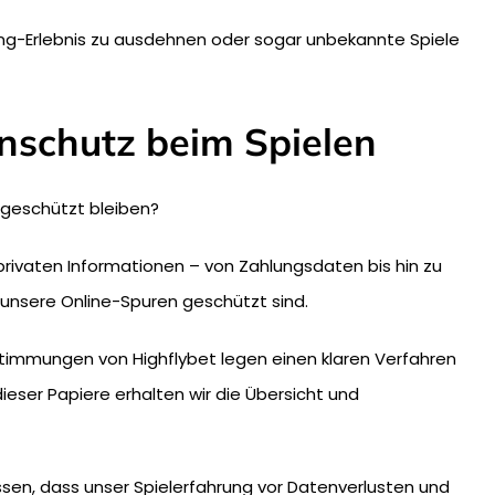
ng-Erlebnis zu ausdehnen oder sogar unbekannte Spiele
nschutz beim Spielen
 geschützt bleiben?
 privaten Informationen – von Zahlungsdaten bis hin zu
 unsere Online-Spuren geschützt sind.
timmungen von Highflybet legen einen klaren Verfahren
ieser Papiere erhalten wir die Übersicht und
ssen, dass unser Spielerfahrung vor Datenverlusten und