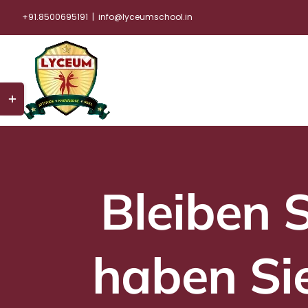
Skip
+91.8500695191
|
info@lyceumschool.in
to
content
Toggle
Sliding
Bar
Area
Bleiben 
haben Sie