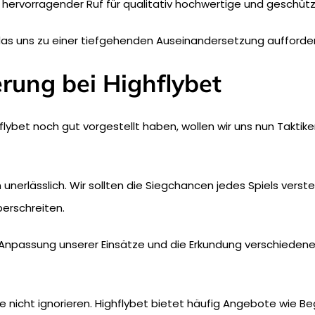
hervorragender Ruf für qualitativ hochwertige und geschütz
 das uns zu einer tiefgehenden Auseinandersetzung aufforde
rung bei Highflybet
flybet noch gut vorgestellt haben, wollen wir uns nun Takti
nerlässlich. Wir sollten die Siegchancen jedes Spiels verst
berschreiten.
e Anpassung unserer Einsätze und die Erkundung verschiedener
e nicht ignorieren. Highflybet bietet häufig Angebote wie 