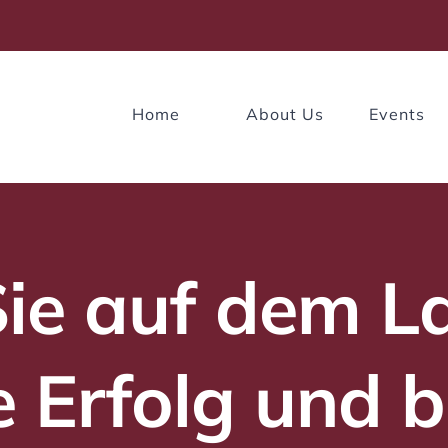
Home
About Us
Events
Sie auf dem L
 Erfolg und b