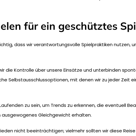
len für ein geschütztes Spi
ichtig, dass wir verantwortungsvolle Spielpraktiken nutzen,
n wir die Kontrolle über unsere Einsätze und unterbinden spo
che Selbstausschlussoptionen, mit denen wir zu jeder Zeit e
m Laufenden zu sein, um Trends zu erkennen, die eventuell Be
n ausgewogenes Gleichgewicht erhalten.
eden nicht beeinträchtigen; vielmehr sollten wir diese Rei