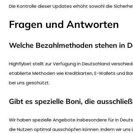
Die Kontrolle dieser Updates erhöht sowohl die Sicherhe
Fragen und Antworten
Welche Bezahlmethoden stehen in De
Highflybet stellt zur Verfügung in Deutschland verschie
etablierte Methoden wie Kreditkarten, E-Wallets und Ban
bei uns geschützt.
Gibt es spezielle Boni, die ausschlie
Wir haben spezielle Angebote insbesondere für in Deuts
die Nutzen optimal ausschöpfen können. Indem wir uns 