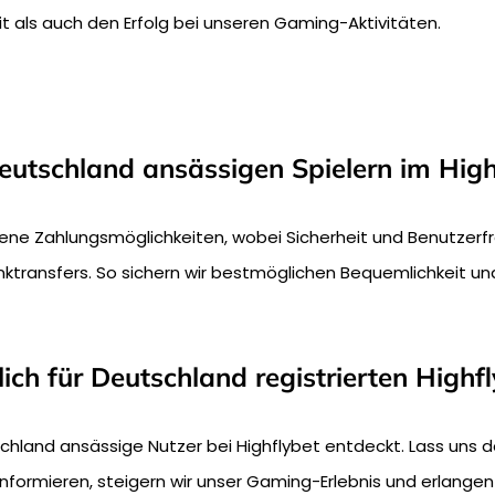
it als auch den Erfolg bei unseren Gaming-Aktivitäten.
utschland ansässigen Spielern im High
dene Zahlungsmöglichkeiten, wobei Sicherheit und Benutzerfre
ktransfers. So sichern wir bestmöglichen Bequemlichkeit und
ßlich für Deutschland registrierten High
chland ansässige Nutzer bei Highflybet entdeckt. Lass uns
informieren, steigern wir unser Gaming-Erlebnis und erlan