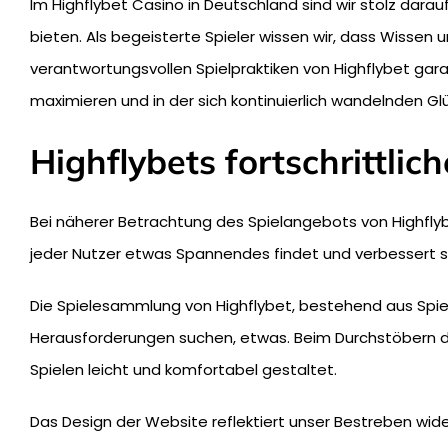
Im Highflybet Casino in Deutschland sind wir stolz darauf,
bieten. Als begeisterte Spieler wissen wir, dass Wissen
verantwortungsvollen Spielpraktiken von Highflybet gar
maximieren und in der sich kontinuierlich wandelnden Gl
Highflybets fortschrittli
Bei näherer Betrachtung des Spielangebots von Highflybe
jeder Nutzer etwas Spannendes findet und verbessert s
Die Spielesammlung von Highflybet, bestehend aus Spiela
Herausforderungen suchen, etwas. Beim Durchstöbern dies
Spielen leicht und komfortabel gestaltet.
Das Design der Website reflektiert unser Bestreben wid