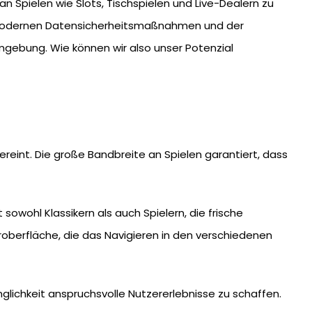
 an Spielen wie Slots, Tischspielen und Live-Dealern zu
 der modernen Datensicherheitsmaßnahmen und der
Umgebung. Wie können wir also unser Potenzial
ereint. Die große Bandbreite an Spielen garantiert, dass
wohl Klassikern als auch Spielern, die frische
roberfläche, die das Navigieren in den verschiedenen
lichkeit anspruchsvolle Nutzererlebnisse zu schaffen.