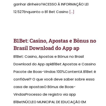
ganhar dinheiro?ACESSO À INFORMAÇÃO LEI
12.527Enquanto o B1 Bet Casino
[...]
B1Bet: Casino, Apostas e Bônus no
Brasil Download do App ap
B1Bet: Casino, Apostas e Bônus no Brasil
Download do App apkB1Bet Apostas e Cassino
Pacote de Boas-Vindas 100%ContentA B1Bet é
confiável? O que você deve saber sobre essa
casa de apostasO Bônus de Boas-
VindasProcesso de registro via app
B1BetNÚCLEO MUNICIPAL DE EDUCAÇÃO EM