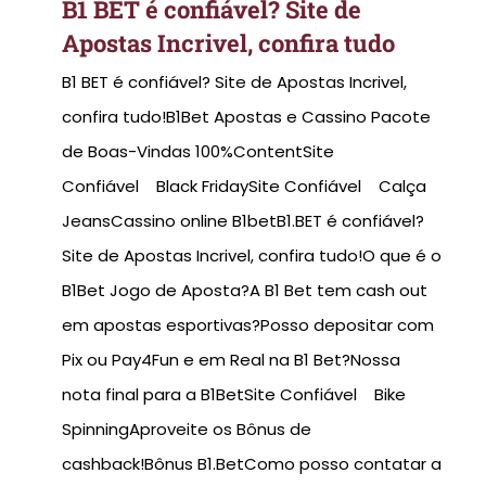
B1 BET é confiável? Site de
Apostas Incrivel, confira tudo
B1 BET é confiável? Site de Apostas Incrivel,
confira tudo!B1Bet Apostas e Cassino Pacote
de Boas-Vindas 100%ContentSite
Confiável Black FridaySite Confiável Calça
JeansCassino online B1betB1.BET é confiável?
Site de Apostas Incrivel, confira tudo!O que é o
B1Bet Jogo de Aposta?A B1 Bet tem cash out
em apostas esportivas?Posso depositar com
Pix ou Pay4Fun e em Real na B1 Bet?Nossa
nota final para a B1BetSite Confiável Bike
SpinningAproveite os Bônus de
cashback!Bônus B1.BetComo posso contatar a