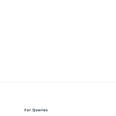
For Queries