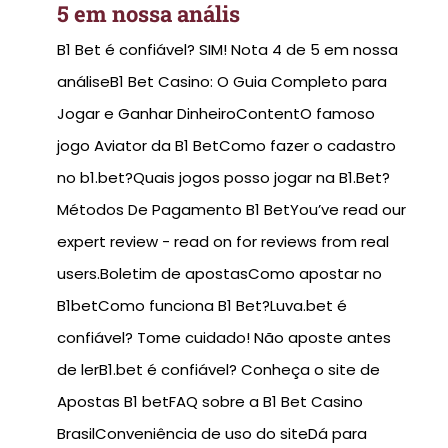
5 em nossa anális
B1 Bet é confiável? SIM! Nota 4 de 5 em nossa
análiseB1 Bet Casino: O Guia Completo para
Jogar e Ganhar DinheiroContentO famoso
jogo Aviator da B1 BetComo fazer o cadastro
no b1.bet?Quais jogos posso jogar na B1.Bet?
Métodos De Pagamento B1 BetYou’ve read our
expert review - read on for reviews from real
users.Boletim de apostasComo apostar no
B1betComo funciona B1 Bet?Luva.bet é
confiável? Tome cuidado! Não aposte antes
de lerB1.bet é confiável? Conheça o site de
Apostas B1 betFAQ sobre a B1 Bet Casino
BrasilConveniência de uso do siteDá para