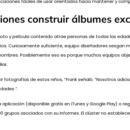
plicaciones fáciles de usar orientados hacia mantener y com
ones construir álbumes exc
e foto y película contenido atrae personas de todas las edad
años. Curiosamente suficiente, equipo diseñadores sesgan 
ombres. Posiblemente eso es porque muchos equipos objetivo
iar.
utir fotografías de estos niños, “Frank señaló. “Nosotros 
idades “.
 aplicación (disponible gratis en iTunes y Google Play) o re
0 grupos asociados con su informes. El clúster no establece