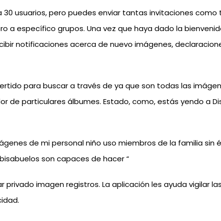
a 30 usuarios, pero puedes enviar tantas invitaciones como
bro a específico grupos. Una vez que haya dado la bienveni
ecibir notificaciones acerca de nuevo imágenes, declaracion
divertido para buscar a través de ya que son todas las imág
or de particulares álbumes. Estado, como, estás yendo a D
enes de mi personal niño uso miembros de la familia sin él 
los bisabuelos son capaces de hacer “
r privado imagen registros. La aplicación les ayuda vigilar 
cidad.