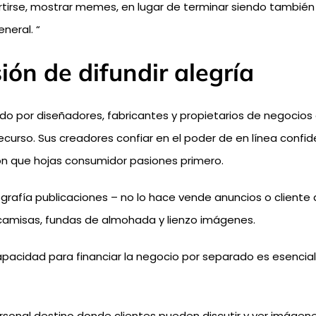
tirse, mostrar memes, en lugar de terminar siendo también s
neral. “
ón de difundir alegría
do por diseñadores, fabricantes y propietarios de negocios 
 recurso. Sus creadores confiar en el poder de en línea co
ión que hojas consumidor pasiones primero.
rafía publicaciones – no lo hace vende anuncios o cliente 
 camisas, fundas de almohada y lienzo imágenes.
 capacidad para financiar la negocio por separado es esenci
nal destino donde clientes pueden discutir y ver imágenes s