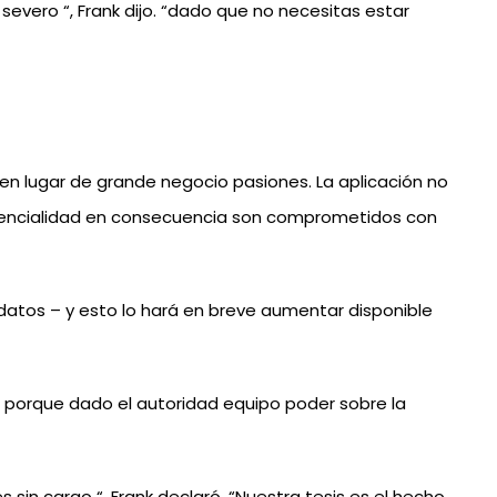
evero “, Frank dijo. “dado que no necesitas estar
en lugar de grande negocio pasiones. La aplicación no
nfidencialidad en consecuencia son comprometidos con
datos – y esto lo hará en breve aumentar disponible
al porque dado el autoridad equipo poder sobre la
in cargo “, Frank declaró. “Nuestra tesis es el hecho