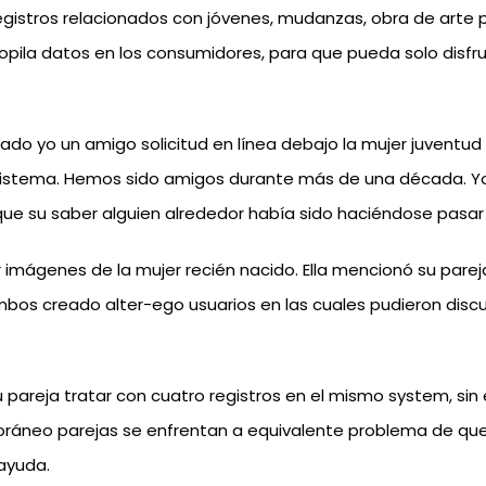
registros relacionados con jóvenes, mudanzas, obra de ar
copila datos en los consumidores, para que pueda solo disfru
do yo un amigo solicitud en línea debajo la mujer juventud 
istema. Hemos sido amigos durante más de una década. Yo 
ue su saber alguien alrededor había sido haciéndose pasar por
imágenes de la mujer recién nacido. Ella mencionó su pareja 
bos creado alter-ego usuarios en las cuales pudieron discut
areja ​​tratar con cuatro registros en el mismo system, sin
poráneo parejas se enfrentan a equivalente problema de que
 ayuda.