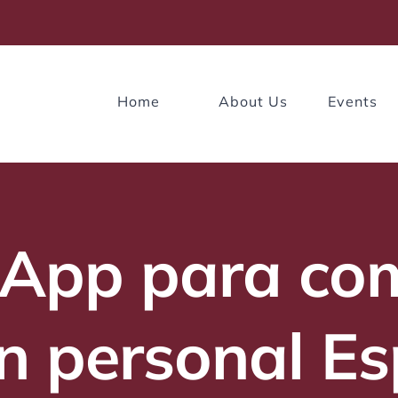
Home
About Us
Events
n App para com
 personal Es