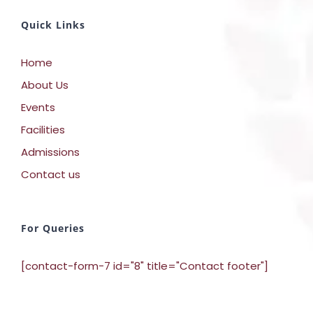
Quick Links
Home
About Us
Events
Facilities
Admissions
Contact us
For Queries
[contact-form-7 id="8" title="Contact footer"]