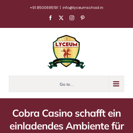
Skip
+91.8500695191
|
info@lyceumschool.in
to
Facebook
X
Instagram
Pinterest
content
Go to...
Cobra Casino schafft ein
einladendes Ambiente für