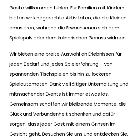
Gäste willkommen fühlen. Für Familien mit Kindern
bieten wir kindgerechte Aktivitäten, die die Kleinen
amüsieren, während die Erwachsenen sich dem
Spielspaß oder dem kulinarischen Genuss widmen.
Wir bieten eine breite Auswahl an Erlebnissen für
jeden Bedarf und jedes Spielerfahrung – von
spannenden Tischspielen bis hin zu lockeren
Spielautomaten. Dank vielfältiger Unterhaltung und
mitmachender Events ist immer etwas los.
Gemeinsam schaffen wir bleibende Momente, die
Glück und Verbundenheit schenken und dafür
sorgen, dass jeder Gast mit einem Grinsen im
Gesicht geht. Besuchen Sie uns und entdecken Sie,