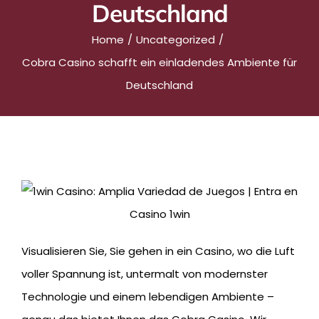
Deutschland
Home
Uncategorized
Cobra Casino schafft ein einladendes Ambiente für
Deutschland
Visualisieren Sie, Sie gehen in ein Casino, wo die Luft
voller Spannung ist, untermalt von modernster
Technologie und einem lebendigen Ambiente –