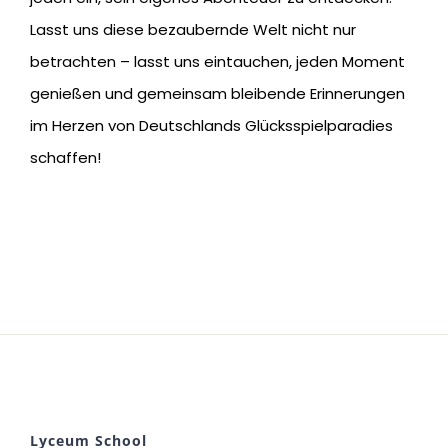
Lasst uns diese bezaubernde Welt nicht nur
betrachten – lasst uns eintauchen, jeden Moment
genießen und gemeinsam bleibende Erinnerungen
im Herzen von Deutschlands Glücksspielparadies
schaffen!
Lyceum School