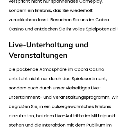
verspricht nicht nur spannendes Gameplay,
sondern ein Erlebnis, das Sie wiederholt
zurückkehren lässt. Besuchen Sie uns im Cobra
Casino und entdecken Sie Ihr volles Spielpotenzial!
Live-Unterhaltung und
Veranstaltungen
Die packende Atmosphäre im Cobra Casino
entsteht nicht nur durch das Spielesortiment,
sondern auch durch unser vielseitiges Live-
Entertainment- und Veranstaltungsprogramm. Wir
begrüßen Sie, in ein außergewöhnliches Erlebnis
einzutreten, bei dem Live-Auftritte im Mittelpunkt
stehen und die Interaktion mit dem Publikum im