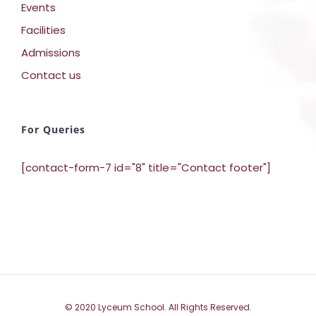
Events
Facilities
Admissions
Contact us
For Queries
[contact-form-7 id="8" title="Contact footer"]
© 2020 Lyceum School. All Rights Reserved.