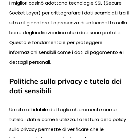
I migliori casinò adottano tecnologie SSL (Secure
Socket Layer) per crittografare i dati scambiati tra il
sito e il giocatore. La presenza di un lucchetto nella
barra degli indirizzi indica che i dati sono protetti.
Questo è fondamentale per proteggere
informazioni sensibili come i dati di pagamento e i
dettagli personali.
Politiche sulla privacy e tutela dei
dati sensibili
Un sito affidabile dettaglia chiaramente come
tutela i dati e come li utilizza. La lettura della policy
sulla privacy permette di verificare che le