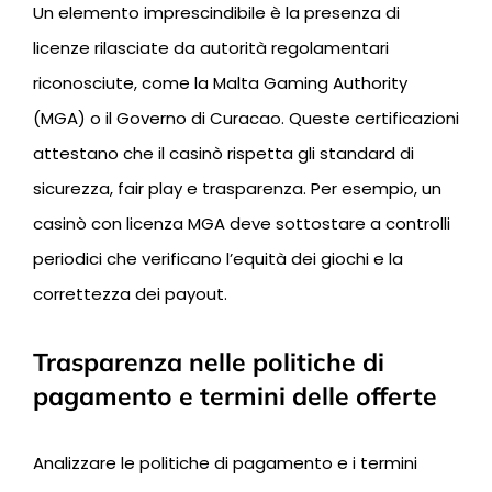
Un elemento imprescindibile è la presenza di
licenze rilasciate da autorità regolamentari
riconosciute, come la Malta Gaming Authority
(MGA) o il Governo di Curacao. Queste certificazioni
attestano che il casinò rispetta gli standard di
sicurezza, fair play e trasparenza. Per esempio, un
casinò con licenza MGA deve sottostare a controlli
periodici che verificano l’equità dei giochi e la
correttezza dei payout.
Trasparenza nelle politiche di
pagamento e termini delle offerte
Analizzare le politiche di pagamento e i termini