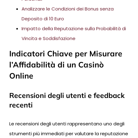
Analizzare le Condizioni dei Bonus senza
Deposito di 10 Euro
Impatto della Reputazione sulla Probabilità di
Vincita e Soddisfazione
Indicatori Chiave per Misurare
l’Affidabilità di un Casinò
Online
Recensioni degli utenti e feedback
recenti
Le recensioni degli utenti rappresentano uno degli
strumenti più immediati per valutare la reputazione