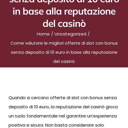
in base alla reputazione
del casinò
Home
Uncategorized
Come valutare le migliori offerte di slot con bonus
senza deposito di 10 euro in base alla reputazione
del casinò
Quando si cercano offerte di slot con bonus senza
deposito di 10 euro, la reputazione del casinò gioca
un ruolo fondamentale nel garantire un’esperienza
positiva e sicura. Non basta considerare solo