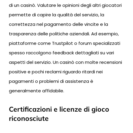
di un casinò. Valutare le opinioni degli altri giocatori
permette di capire la qualità del servizio, la
correttezza nel pagamento delle vincite e la
trasparenza delle politiche aziendali. Ad esempio,
piattaforme come Trustpilot o forum specializzati
spesso raccolgono feedback dettagliati su vari
aspetti del servizio. Un casinò con molte recensioni
positive e pochi reclami riguardo ritardi nei
pagamenti o problemi di assistenza è
generalmente affidabile.
Certificazioni e licenze di gioco
riconosciute