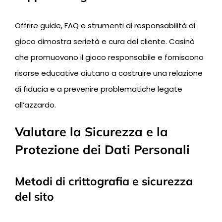
Offrire guide, FAQ e strumenti di responsabilità di
gioco dimostra serietà e cura del cliente. Casinò
che promuovono il gioco responsabile e forniscono
risorse educative aiutano a costruire una relazione
di fiducia e a prevenire problematiche legate
all’azzardo.
Valutare la Sicurezza e la
Protezione dei Dati Personali
Metodi di crittografia e sicurezza
del sito