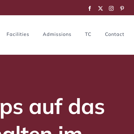
Facebook
X
Instagram
Pinte
Facilities
Admissions
TC
Contact
ops auf das
alten im