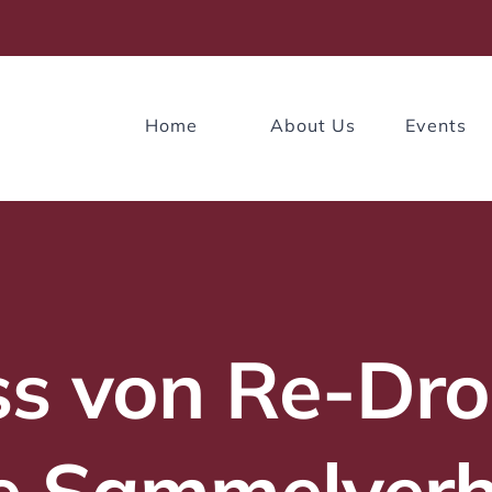
Home
About Us
Events
ss von Re-Dr
 Sammelverh