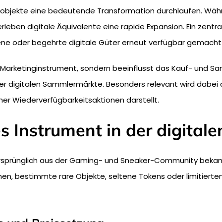
elobjekte eine bedeutende Transformation durchlaufen. Währ
erleben digitale Äquivalente eine rapide Expansion. Ein zent
tene oder begehrte digitale Güter erneut verfügbar gemach
s Marketinginstrument, sondern beeinflusst das Kauf- und Sam
r der digitalen Sammlermärkte. Besonders relevant wird dabe
cher Wiederverfügbarkeitsaktionen darstellt.
es Instrument in der digita
ursprünglich aus der Gaming- und Sneaker-Community bekann
en, bestimmte rare Objekte, seltene Tokens oder limitiert