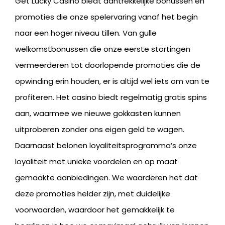
Get Lucky Casino biedt aantrekkelijke bonussen en
promoties die onze spelervaring vanaf het begin
naar een hoger niveau tillen. Van gulle
welkomstbonussen die onze eerste stortingen
vermeerderen tot doorlopende promoties die de
opwinding erin houden, er is altijd wel iets om van te
profiteren. Het casino biedt regelmatig gratis spins
aan, waarmee we nieuwe gokkasten kunnen
uitproberen zonder ons eigen geld te wagen.
Daarnaast belonen loyaliteitsprogramma’s onze
loyaliteit met unieke voordelen en op maat
gemaakte aanbiedingen. We waarderen het dat
deze promoties helder zijn, met duidelijke
voorwaarden, waardoor het gemakkelijk te