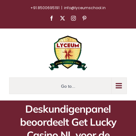
Skip
+91.8500695191
|
info@lyceumschool.in
to
Facebook
X
Instagram
Pinterest
content
Go to...
Deskundigenpanel
beoordeelt Get Lucky
Casino NL voor de