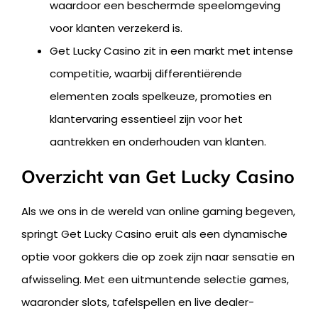
waardoor een beschermde speelomgeving
voor klanten verzekerd is.
Get Lucky Casino zit in een markt met intense
competitie, waarbij differentiërende
elementen zoals spelkeuze, promoties en
klantervaring essentieel zijn voor het
aantrekken en onderhouden van klanten.
Overzicht van Get Lucky Casino
Als we ons in de wereld van online gaming begeven,
springt Get Lucky Casino eruit als een dynamische
optie voor gokkers die op zoek zijn naar sensatie en
afwisseling. Met een uitmuntende selectie games,
waaronder slots, tafelspellen en live dealer-