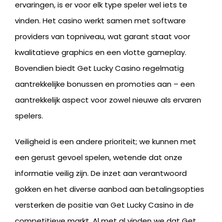
ervaringen, is er voor elk type speler wel iets te
vinden. Het casino werkt samen met software
providers van topniveau, wat garant staat voor
kwalitatieve graphics en een vlotte gameplay.
Bovendien biedt Get Lucky Casino regelmatig
aantrekkelijke bonussen en promoties aan – een
aantrekkelijk aspect voor zowel nieuwe als ervaren
spelers.
Veiligheid is een andere prioriteit; we kunnen met
een gerust gevoel spelen, wetende dat onze
informatie veilig zijn. De inzet aan verantwoord
gokken en het diverse aanbod aan betalingsopties
versterken de positie van Get Lucky Casino in de
competitieve markt. Al met al vinden we dat Get