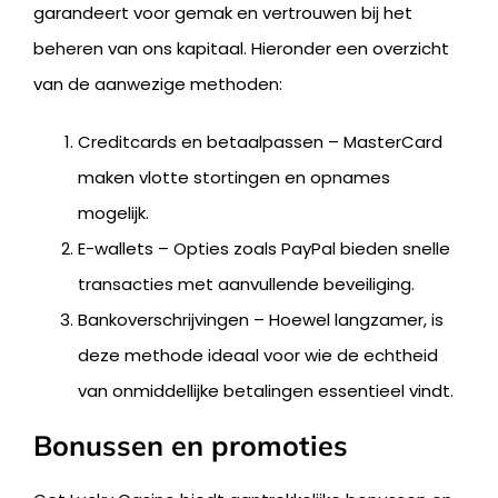
garandeert voor gemak en vertrouwen bij het
beheren van ons kapitaal. Hieronder een overzicht
van de aanwezige methoden:
Creditcards en betaalpassen – MasterCard
maken vlotte stortingen en opnames
mogelijk.
E-wallets – Opties zoals PayPal bieden snelle
transacties met aanvullende beveiliging.
Bankoverschrijvingen – Hoewel langzamer, is
deze methode ideaal voor wie de echtheid
van onmiddellijke betalingen essentieel vindt.
Bonussen en promoties