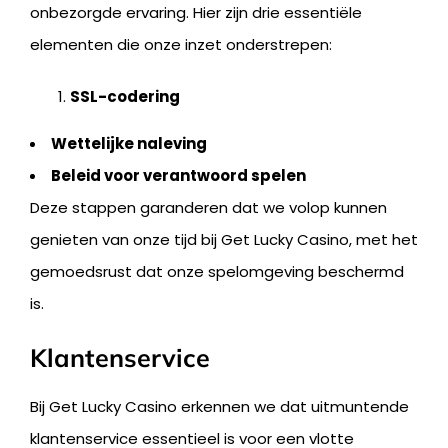
onbezorgde ervaring. Hier zijn drie essentiële
elementen die onze inzet onderstrepen:
SSL-codering
Wettelijke naleving
Beleid voor verantwoord spelen
Deze stappen garanderen dat we volop kunnen
genieten van onze tijd bij Get Lucky Casino, met het
gemoedsrust dat onze spelomgeving beschermd
is.
Klantenservice
Bij Get Lucky Casino erkennen we dat uitmuntende
klantenservice essentieel is voor een vlotte