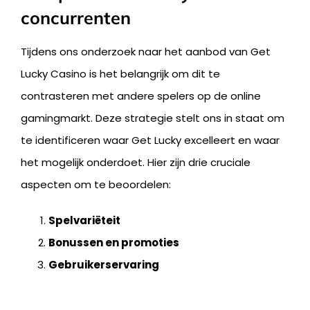
concurrenten
Tijdens ons onderzoek naar het aanbod van Get
Lucky Casino is het belangrijk om dit te
contrasteren met andere spelers op de online
gamingmarkt. Deze strategie stelt ons in staat om
te identificeren waar Get Lucky excelleert en waar
het mogelijk onderdoet. Hier zijn drie cruciale
aspecten om te beoordelen:
Spelvariëteit
Bonussen en promoties
Gebruikerservaring