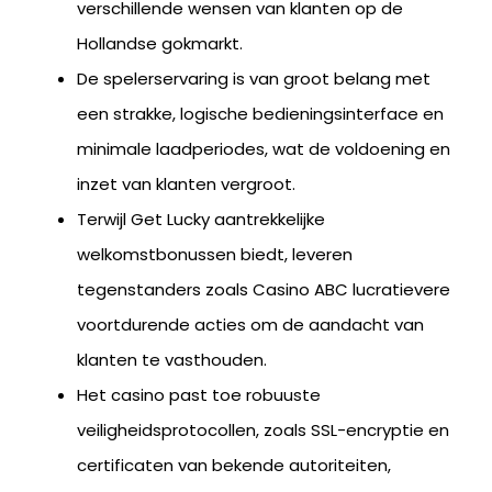
verschillende wensen van klanten op de
Hollandse gokmarkt.
De spelerservaring is van groot belang met
een strakke, logische bedieningsinterface en
minimale laadperiodes, wat de voldoening en
inzet van klanten vergroot.
Terwijl Get Lucky aantrekkelijke
welkomstbonussen biedt, leveren
tegenstanders zoals Casino ABC lucratievere
voortdurende acties om de aandacht van
klanten te vasthouden.
Het casino past toe robuuste
veiligheidsprotocollen, zoals SSL-encryptie en
certificaten van bekende autoriteiten,