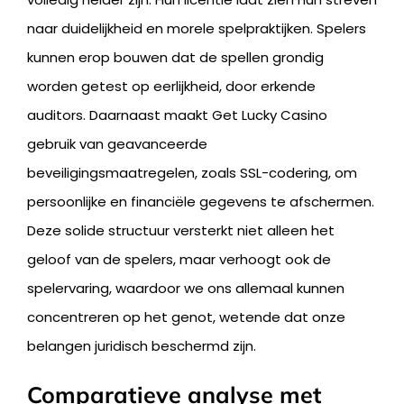
naar duidelijkheid en morele spelpraktijken. Spelers
kunnen erop bouwen dat de spellen grondig
worden getest op eerlijkheid, door erkende
auditors. Daarnaast maakt Get Lucky Casino
gebruik van geavanceerde
beveiligingsmaatregelen, zoals SSL-codering, om
persoonlijke en financiële gegevens te afschermen.
Deze solide structuur versterkt niet alleen het
geloof van de spelers, maar verhoogt ook de
spelervaring, waardoor we ons allemaal kunnen
concentreren op het genot, wetende dat onze
belangen juridisch beschermd zijn.
Comparatieve analyse met