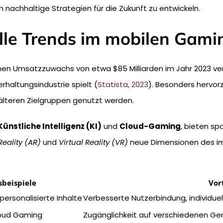
 nachhaltige Strategien für die Zukunft zu entwickeln.
lle Trends im mobilen Gami
einen Umsatzzuwachs von etwa
$85 Milliarden im Jahr 2023
ver
erhaltungsindustrie spielt (
Statista, 2023
). Besonders hervo
 älteren Zielgruppen genutzt werden.
Künstliche Intelligenz (KI)
und
Cloud-Gaming
, bieten sp
eality (AR)
und
Virtual Reality (VR)
neue Dimensionen des i
beispiele
Vor
personalisierte Inhalte
Verbesserte Nutzerbindung, individ
loud Gaming
Zugänglichkeit auf verschiedenen G