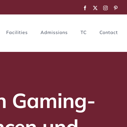
Facebook
X
Instagram
Pinte
Facilities
Admissions
TC
Contact
en Gaming-
ncen und