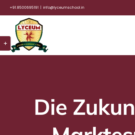
Skip
+91.8500695191
|
info@lyceumschool.in
to
content
Toggle
Sliding
Bar
Area
Die Zukun
Marktes