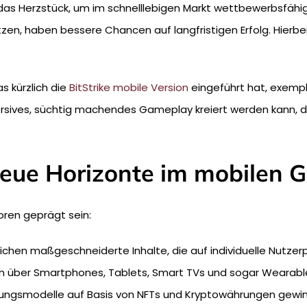
n das Herzstück, um im schnelllebigen Markt wettbewerbsfähig
zen, haben bessere Chancen auf langfristigen Erfolg. Hierb
as kürzlich die
BitStrike mobile Version
eingeführt hat, exempla
rsives, süchtig machendes Gameplay kreiert werden kann, d
Neue Horizonte im mobilen 
ren geprägt sein:
glichen maßgeschneiderte Inhalte, die auf individuelle Nutzer
en über Smartphones, Tablets, Smart TVs und sogar Wearabl
rungsmodelle auf Basis von NFTs und Kryptowährungen gewi