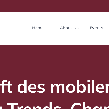
Home
About Us
Events
ft des mobil
: Trends, Cha