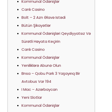
Kommunal Ödənişlər
Canlı Casino
Bolt – 2 Azn Əlavə Istədi
Bütün Şikayətlər
Kommunal Ödənişləri Qeydiyyatsız Və
Sürətli Həyata Keçirin
Canlı Casino
Kommunal Ödənişlər
Yeniliklərə Abunə Olun
Bnsa – Qobu Park 3 Yaşayırıq Bir
Avtobus Var 194
I Mac – Azərbaycan
Yeni Slotlar
Kommunal Ödənişlər