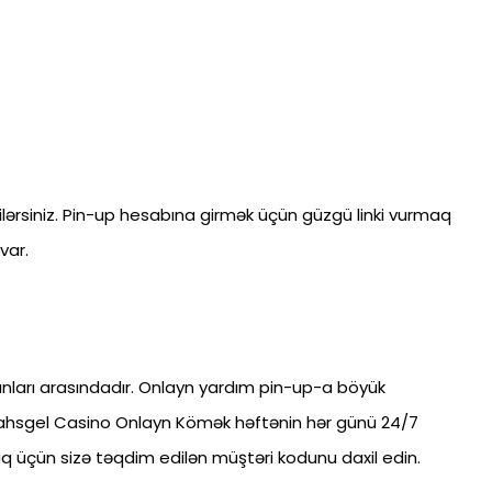
bilərsiniz. Pin-up hesabına girmək üçün güzgü linki vurmaq
var.
yunları arasındadır. Onlayn yardım pin-up-a böyük
r. Bahsgel Casino Onlayn Kömək həftənin hər günü 24/7
amaq üçün sizə təqdim edilən müştəri kodunu daxil edin.