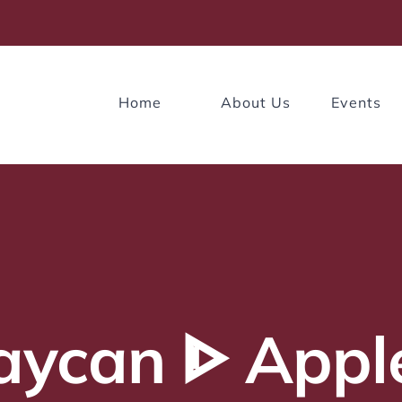
Home
About Us
Events
aycan ᐈ Appl