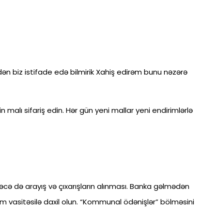
dən biz istifade edə bilmirik Xahiş edirəm bunu nəzərə
n malı sifariş edin. Hər gün yeni mallar yeni endirimlərlə
əcə də arayış və çıxarışların alınması. Banka gəlmədən
 vasitəsilə daxil olun. “Kommunal ödənişlər” bölməsini