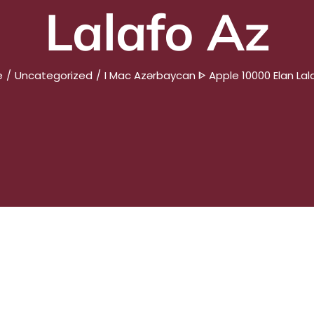
Lalafo Az
e
Uncategorized
I Mac Azərbaycan ᐈ Apple 10000 Elan Lal