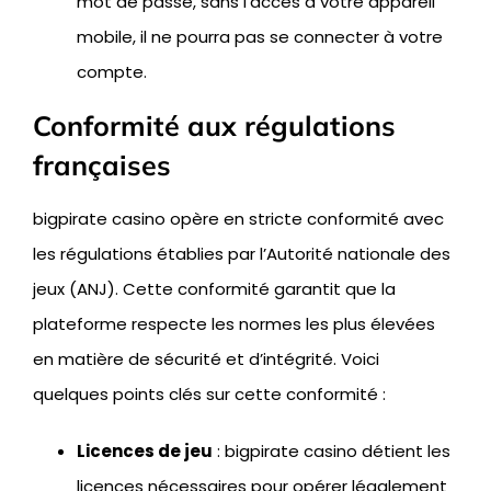
mot de passe, sans l’accès à votre appareil
mobile, il ne pourra pas se connecter à votre
compte.
Conformité aux régulations
françaises
bigpirate casino opère en stricte conformité avec
les régulations établies par l’Autorité nationale des
jeux (ANJ). Cette conformité garantit que la
plateforme respecte les normes les plus élevées
en matière de sécurité et d’intégrité. Voici
quelques points clés sur cette conformité :
Licences de jeu
: bigpirate casino détient les
licences nécessaires pour opérer légalement