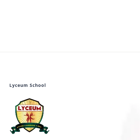
Lyceum School