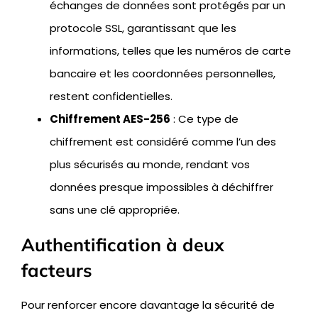
échanges de données sont protégés par un
protocole SSL, garantissant que les
informations, telles que les numéros de carte
bancaire et les coordonnées personnelles,
restent confidentielles.
Chiffrement AES-256
: Ce type de
chiffrement est considéré comme l’un des
plus sécurisés au monde, rendant vos
données presque impossibles à déchiffrer
sans une clé appropriée.
Authentification à deux
facteurs
Pour renforcer encore davantage la sécurité de