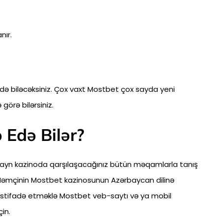
nır.
edə biləcəksiniz. Çox vaxt Mostbet çox sayda yeni
görə bilərsiniz.
Edə Bilər?
nlayn kazinoda qarşılaşacağınız bütün məqamlarla tanış
. Həmçinin Mostbet kazinosunun Azərbaycan dilinə
istifadə etməklə Mostbet veb-saytı və ya mobil
çin.