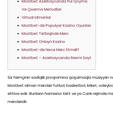
Mostbet Azərbaycanda Pul Qoyma
Və Çıxarma Metodları
Virtual Idmanlar
Mostbet-də Populyar Kazino Oyunları
Mostbet Tətbiqində Mərc
Mostbet Onlayn Kazino
Mostbet-də Necə Mərc Etməli?
Mostbet – Azərbaycanda Rəsmi Sayt
Siz həmçinin sadiqlik proqramına qoşulmaqla müəyyən naili
Mostbet idman mərcləri futbol, basketbol, kriket, voleyb
ehtiva edir. Bunların hamısına Xətt və ya Canlı rejimdə 
mərcləridir.