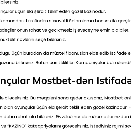
lərsiniz.
lar üçün əla şərait təklif edən gözəl kazinodur.
 komandası tərəfindən səxavətli Salamlama bonusu ilə qarşıla
adəçilər onun rahat və gecikməsiz işləyəcəyinə əmin ola bilər.
xtəlif növlərini seçə bilərsiniz.
olduğu üçün buradan da müxtəlif bonusları əldə edib istifadə 
ana bilərsiniz. Bütün cari təklifləri Kampaniyalar bölməsində 
ular Mostbet-dən Istifadə 
edə biləcəksiniz. Bu məqaləni sona qədər oxusanız, Mostbet o
n olan oyunçular üçün əla şərait təklif edən gözəl kazinodur
 daha rahat ola biləsiniz. Əvvəlcə hesab məlumatlarınızdan 
və “KAZİNO” kateqoriyalarını görəcəksiniz, istədiyiniz rejimi se