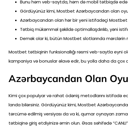
Bunu həm veb-saytda, həm də mobil tətbiqdə edə bi
Gördüyünüz kimi, Mostbet Azərbaycandan olan oyunçu
Azərbaycandan olan hər bir yeni istifadəçi Mostbet
Tətbiq mükəmməl şəkildə optimallaşdırılıb, yəni istif
Demək olar ki, bütün Mostbet slotlarında mərclərin mü
Mostbet tətbiqinin funksionallığı rəsmi veb-saytla eyni 
kampaniya və bonuslar əlavə edir, bu yolla daha da çox qaz
Azərbaycandan Olan Oyunç
Kimi çox populyar və rahat ödəniş metodlarını istifadə 
landa bilərsiniz. Gördüyünüz kimi, Mostbet Azərbaycanda
tərcümə edilmiş versiyası da va ki, qumar oynayan zaman
tətbiqinə giriş etdiyinizə əmin olun. Əsas səhifədə “CANLI” 