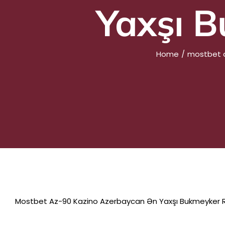
Yaxşı 
Home
mostbet a
Mostbet Az-90 Kazino Azerbaycan Ən Yaxşı Bukmeyker R