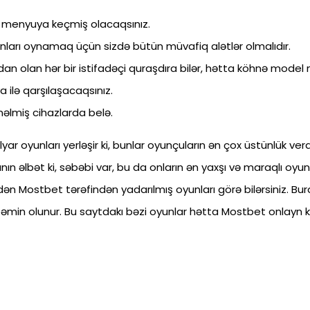
n menyuya keçmiş olacaqsınız.
nları oynamaq üçün sizdə bütün müvafiq alətlər olmalıdır.
n olan hər bir istifadəçi quraşdıra bilər, hətta köhnə model 
 ilə qarşılaşacaqsınız.
hnəlmiş cihazlarda belə.
 oyunları yerləşir ki, bunlar oyunçuların ən çox üstünlük verd
ının əlbət ki, səbəbi var, bu da onların ən yaxşı və maraqlı oy
n Mostbet tərəfindən yadarılmış oyunları görə bilərsiniz. Bur
təmin olunur. Bu saytdakı bəzi oyunlar hətta Mostbet onlayn 